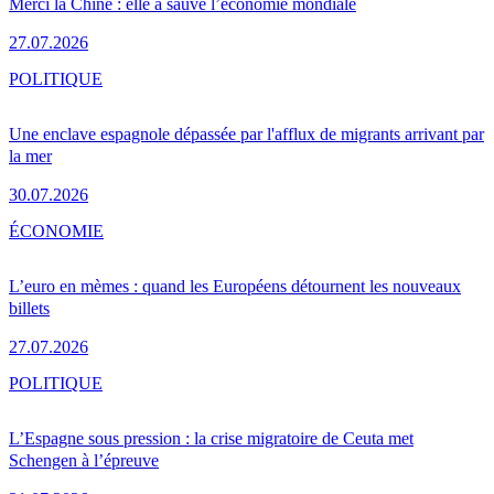
Merci la Chine : elle a sauvé l’économie mondiale
27.07.2026
POLITIQUE
Une enclave espagnole dépassée par l'afflux de migrants arrivant par
la mer
30.07.2026
ÉCONOMIE
L’euro en mèmes : quand les Européens détournent les nouveaux
billets
27.07.2026
POLITIQUE
L’Espagne sous pression : la crise migratoire de Ceuta met
Schengen à l’épreuve