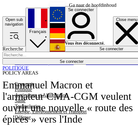
Ga naar de hoofdinhoud
Se connecter
Open sub
Close menu
English
navigation
Français
Deutsch
Vous êtes déconnecté.
Recherche
Se connecter
Español
Lumières éteintes
Se connecter
Rapporteur
Politique
Économie
Newsletters
Evénements
Em
POLITIQUE
POLICY AREAS
Emmanuel Macron et
Economie
Politique
l'armateur CMA-CGM veulent
Agriculture et Alimentation
Santé
ouvrir une nouvelle « route des
Technologies
Energie, Environnement et Transport
épices » vers l'Inde
Défense