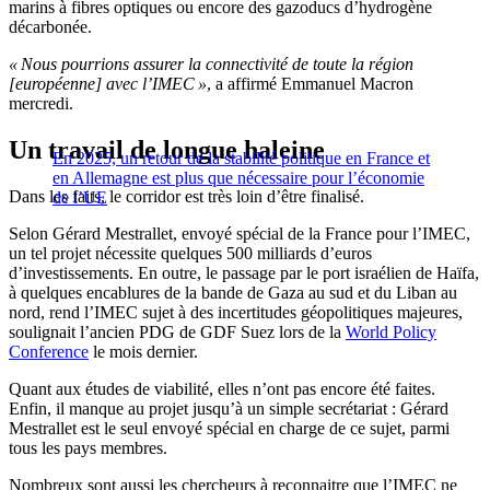
marins à fibres optiques ou encore des gazoducs d’hydrogène
décarbonée.
« Nous pourrions assurer la connectivité de toute la région
[européenne] avec l’IMEC »
, a affirmé Emmanuel Macron
mercredi.
Un travail de longue haleine
En 2025, un retour de la stabilité politique en France et
en Allemagne est plus que nécessaire pour l’économie
Dans les faits, le corridor est très loin d’être finalisé.
de l’UE
Selon Gérard Mestrallet, envoyé spécial de la France pour l’IMEC,
un tel projet nécessite quelques 500 milliards d’euros
d’investissements. En outre, le passage par le port israélien de Haïfa,
à quelques encablures de la bande de Gaza au sud et du Liban au
nord, rend l’IMEC sujet à des incertitudes géopolitiques majeures,
soulignait l’ancien PDG de GDF Suez lors de la
World Policy
Conference
le mois dernier.
Quant aux études de viabilité, elles n’ont pas encore été faites.
Enfin, il manque au projet jusqu’à un simple secrétariat : Gérard
Mestrallet est le seul envoyé spécial en charge de ce sujet, parmi
tous les pays membres.
Nombreux sont aussi les chercheurs à reconnaitre que l’IMEC ne