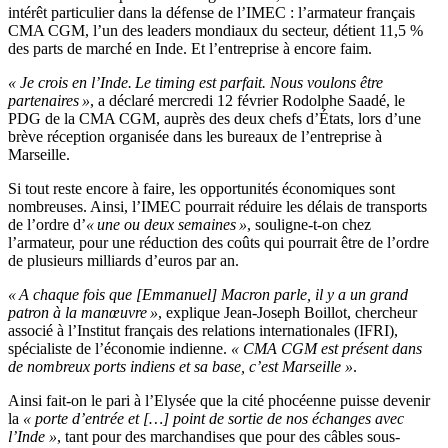
intérêt particulier dans la défense de l’IMEC : l’armateur français
CMA CGM, l’un des leaders mondiaux du secteur, détient 11,5 %
des parts de marché en Inde. Et l’entreprise à encore faim.
« Je crois en l’Inde. Le timing est parfait. Nous voulons être
partenaires »
, a déclaré mercredi 12 février Rodolphe Saadé, le
PDG de la CMA CGM, auprès des deux chefs d’États, lors d’une
brève réception organisée dans les bureaux de l’entreprise à
Marseille.
Si tout reste encore à faire, les opportunités économiques sont
nombreuses. Ainsi, l’IMEC pourrait réduire les délais de transports
de l’ordre d’
« une ou deux semaines »
, souligne-t-on chez
l’armateur, pour une réduction des coûts qui pourrait être de l’ordre
de plusieurs milliards d’euros par an.
« A chaque fois que [Emmanuel] Macron parle, il y a un grand
patron à la manœuvre »
, explique Jean-Joseph Boillot, chercheur
associé à l’Institut français des relations internationales (IFRI),
spécialiste de l’économie indienne.
« CMA CGM est présent dans
de nombreux ports indiens et sa base, c’est Marseille »
.
Ainsi fait-on le pari à l’Elysée que la cité phocéenne puisse devenir
la
« porte d’entrée et […] point de sortie de nos échanges avec
l’Inde »
, tant pour des marchandises que pour des câbles sous-