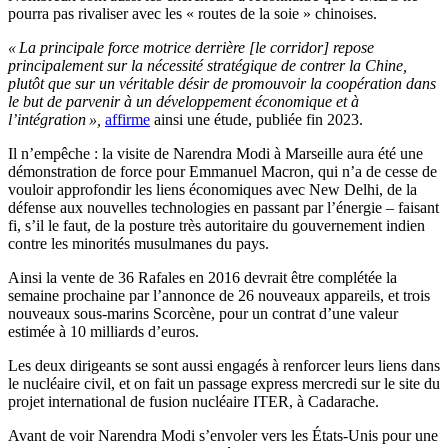
pourra pas rivaliser avec les « routes de la soie » chinoises.
« La principale force motrice derrière [le corridor] repose
principalement sur la nécessité stratégique de contrer la Chine,
plutôt que sur un véritable désir de promouvoir la coopération dans
le but de parvenir à un développement économique et à
l’intégration »,
affirme
ainsi une étude, publiée fin 2023.
Il n’empêche : la visite de Narendra Modi à Marseille aura été une
démonstration de force pour Emmanuel Macron, qui n’a de cesse de
vouloir approfondir les liens économiques avec New Delhi, de la
défense aux nouvelles technologies en passant par l’énergie – faisant
fi, s’il le faut, de la posture très autoritaire du gouvernement indien
contre les minorités musulmanes du pays.
Ainsi la vente de 36 Rafales en 2016 devrait être complétée la
semaine prochaine par l’annonce de 26 nouveaux appareils, et trois
nouveaux sous-marins Scorcène, pour un contrat d’une valeur
estimée à 10 milliards d’euros.
Les deux dirigeants se sont aussi engagés à renforcer leurs liens dans
le nucléaire civil, et on fait un passage express mercredi sur le site du
projet international de fusion nucléaire ITER, à Cadarache.
Avant de voir Narendra Modi s’envoler vers les États-Unis pour une