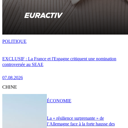
POLITIQUE
EXCLUSIF : La France et l'Espagne critiquent une nomination
controversée au SEAE
07.08.2026
CHINE
ÉCONOMIE
La « résilience surprenante » de
l’Allemagne face à la forte hausse des