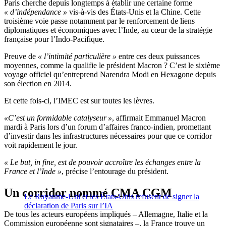
Paris cherche depuis longtemps à établir une certaine forme
« d’indépendance »
vis-à-vis des États-Unis et la Chine. Cette
troisième voie passe notamment par le renforcement de liens
diplomatiques et économiques avec l’Inde, au cœur de la stratégie
française pour l’Indo-Pacifique.
Preuve de
« l’intimité particulière »
entre ces deux puissances
moyennes, comme la qualifie le président Macron ? C’est le sixième
voyage officiel qu’entreprend Narendra Modi en Hexagone depuis
son élection en 2014.
Et cette fois-ci, l’IMEC est sur toutes les lèvres.
«C’est un formidable catalyseur »
, affirmait Emmanuel Macron
mardi à Paris lors d’un forum d’affaires franco-indien, promettant
d’investir dans les infrastructures nécessaires pour que ce corridor
voit rapidement le jour.
« Le but, in fine, est de pouvoir accroître les échanges entre la
France et l’Inde »
, précise l’entourage du président.
Un corridor nommé CMA CGM
Le Royaume-Uni et les États-Unis refusent de signer la
déclaration de Paris sur l’IA
De tous les acteurs européens impliqués – Allemagne, Italie et la
Commission européenne sont signataires –, la France trouve un