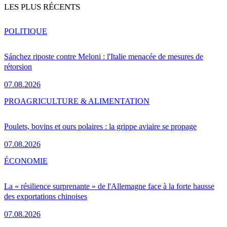
LES PLUS RÉCENTS
POLITIQUE
Sánchez riposte contre Meloni : l'Italie menacée de mesures de
rétorsion
07.08.2026
PRO
AGRICULTURE & ALIMENTATION
Poulets, bovins et ours polaires : la grippe aviaire se propage
07.08.2026
ÉCONOMIE
La « résilience surprenante » de l'Allemagne face à la forte hausse
des exportations chinoises
07.08.2026