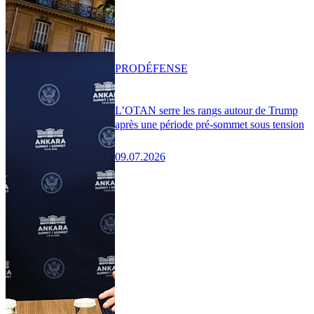
PRO
DÉFENSE
L’OTAN serre les rangs autour de Trump
après une période pré-sommet sous tension
09.07.2026