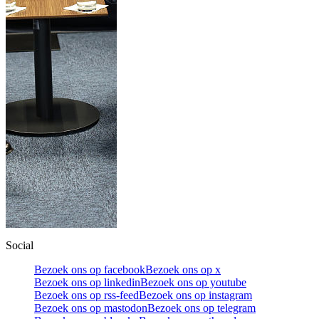
Social
Bezoek ons op facebook
Bezoek ons op x
Bezoek ons op linkedin
Bezoek ons op youtube
Bezoek ons op rss-feed
Bezoek ons op instagram
Bezoek ons op mastodon
Bezoek ons op telegram