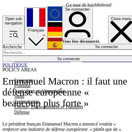
Ga naar de hoofdinhoud
Se connecter
Open sub
Close menu
English
navigation
Français
Deutsch
Vous êtes déconnecté.
Recherche
Se connecter
Español
Lumières éteintes
Se connecter
Rapporteur
Politique
Économie
Newsletters
Evénements
Em
POLITIQUE
POLICY AREAS
Emmanuel Macron : il faut une
Economie
Politique
défense européenne «
Agriculture et Alimentation
Santé
beaucoup plus forte »
Technologies
Energie, Environnement et Transport
Défense
Le président français Emmanuel Macron a annoncé vouloir
«
renforcer une industrie de défense européenne »
plutôt que de
«