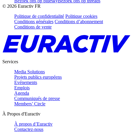
Bezoek ons op bluesky
Bezoek ons op threads
©
2026
Euractiv FR
Politique de confidentialité
Politique cookies
Conditions générales
Conditions d’abonnement
Conditions de vente
Services
Media Solutions
Projets publics européens
Evénements
Emplois
Agenda
Communiqués de presse
Members’ Circle
À Propos d'Euractiv
À propos d’Euractiv
Contactez-nous