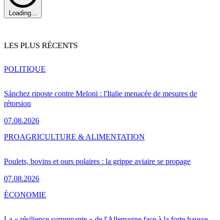
Loading...
LES PLUS RÉCENTS
POLITIQUE
Sánchez riposte contre Meloni : l'Italie menacée de mesures de
rétorsion
07.08.2026
PRO
AGRICULTURE & ALIMENTATION
Poulets, bovins et ours polaires : la grippe aviaire se propage
07.08.2026
ÉCONOMIE
La « résilience surprenante » de l'Allemagne face à la forte hausse