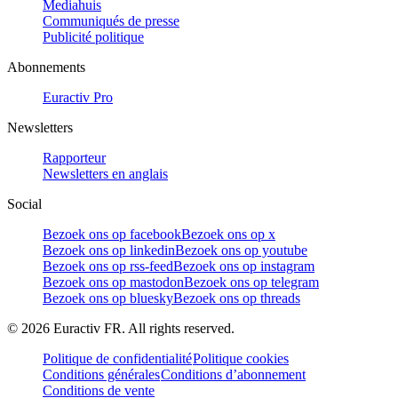
Mediahuis
Communiqués de presse
Publicité politique
Abonnements
Euractiv Pro
Newsletters
Rapporteur
Newsletters en anglais
Social
Bezoek ons op facebook
Bezoek ons op x
Bezoek ons op linkedin
Bezoek ons op youtube
Bezoek ons op rss-feed
Bezoek ons op instagram
Bezoek ons op mastodon
Bezoek ons op telegram
Bezoek ons op bluesky
Bezoek ons op threads
©
2026
Euractiv FR. All rights reserved.
Politique de confidentialité
Politique cookies
Conditions générales
Conditions d’abonnement
Conditions de vente