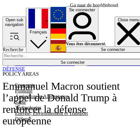
Ga naar de hoofdinhoud
Se connecter
Open sub
Close menu
English
navigation
Français
Deutsch
Vous êtes déconnecté.
Recherche
Se connecter
Español
Lumières éteintes
Se connecter
Rapporteur
Politique
Économie
Newsletters
Evénements
Em
DÉFENSE
POLICY AREAS
Emmanuel Macron soutient
Economie
Politique
l’appel de Donald Trump à
Agriculture et Alimentation
Santé
renforcer la défense
Technologies
Energie, Environnement et Transport
européenne
Défense