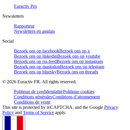
Euractiv Pro
Newsletters
Rapporteur
Newsletters en anglais
Social
Bezoek ons op facebook
Bezoek ons op x
Bezoek ons op linkedin
Bezoek ons op youtube
Bezoek ons op rss-feed
Bezoek ons op instagram
Bezoek ons op mastodon
Bezoek ons op telegram
Bezoek ons op bluesky
Bezoek ons op threads
©
2026
Euractiv FR. All rights reserved.
Politique de confidentialité
Politique cookies
Conditions générales
Conditions d’abonnement
Conditions de vente
This site is protected by reCAPTCHA, and the Google
Privacy
Policy
and
Terms of Service
apply.