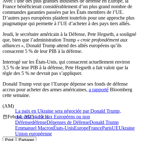
Avec l’une des plus grandes industries de défense en Europe, la
France bénéficierait considérablement d’un plus grand nombre de
commandes garanties passées par les États membres de l’UE.
D’autres pays européens plaident toutefois pour une approche plus
pragmatique qui permette à l’UE d’acheter à des pays tiers alliés.
Jeudi, le secrétaire américain à la Défense, Pete Hegseth, a souligné
que, bien que l’administration Trump
« croie profondément aux
alliances »
, Donald Trump attend des alliés européens qu’ils
consacrent 5 % de leur PIB à la défense.
Interrogé sur les États-Unis, qui consacrent actuellement environ
3,5 % de leur PIB à la défense, Pete Hegseth a fait valoir que la
règle des 5 % ne devrait pas s’appliquer.
Donald Trump veut que l’Europe dépense ses fonds de défense
accrus pour acheter des armes américaines,
a rapporté
Bloomberg
cette semaine.
(AM)
La paix en Ukraine sera négociée par Donald Trump,
Feb 14, 2025 - 15:11
que cela plaise aux Européens ou non
Défense
défense
Dépenses de Défense
Donald Trump
Emmanuel Macron
États-Unis
Europe
France
Paris
UE
Ukraine
Union européenne
Print
Partager