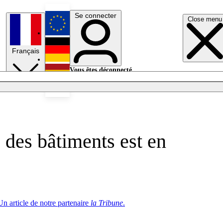
Se connecter
Close menu
English
Français
Deutsch
Vous êtes déconnecté.
Se connecter
Español
Lumières éteintes
 des bâtiments est en
Un article de notre partenaire
la Tribune
.