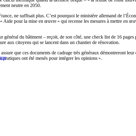
uement neutre en 2050.
ance, ne suffisait plus. C’est pourquoi le ministère allemand de l’Écon
et « Aide pour la mise en œuvre » qui recense les mesures à mettre en œuvr
ur général du bâtiment – reçoit, de son côté, une check list de 16 pages 
sure aux citoyens qui se lancent dans un chantier de rénovation.
 assure que ces documents de cadrage très généraux démontreront leur ef
ique
 pratiques ont été menés pour intégrer les opinions ».