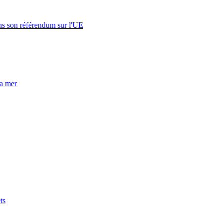
s son référendum sur l'UE
la mer
ts