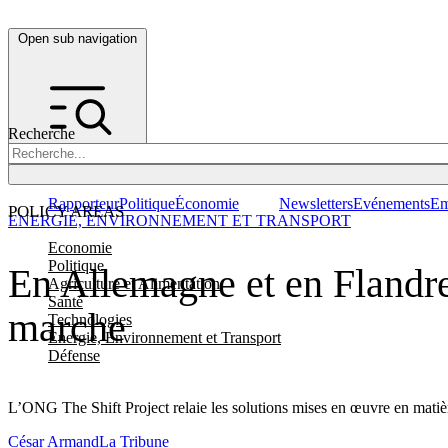
Open sub navigation
Recherche
Rapporteur
Politique
Économie
Newsletters
Evénements
Em
POLICY AREAS
ENERGIE, ENVIRONNEMENT ET TRANSPORT
Economie
Politique
En Allemagne et en Flandres
Agriculture et Alimentation
Santé
marche
Technologies
Energie, Environnement et Transport
Défense
L’ONG The Shift Project relaie les solutions mises en œuvre en matièr
César Armand
La Tribune