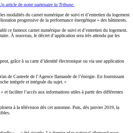
Un article de notre partenaire
la Tribune
.
nt les modalités du carnet numérique de suivi et d’entretien du logement
’amélioration progressive de la performance énergétique » des bâtiments.
abli ce fameux carnet numérique de suivi et d’entretien du logement.
aire. À nouveau, le décret d’application sera très attendu par les
eut, grâce à sa carte d’identité électronique ou via une application
na Van de Casteele de l’Agence flamande de l’énergie. En fournissant
che intégrée et intégrale du sujet. »
et faciliter l’accès aux informations utiles à partir des différentes
loiera à la télévision dès cet automne. Puis, dès janvier 2019, la
ibles.
viduelle » – a été ajoutée. Le dernier plan national allemand pour