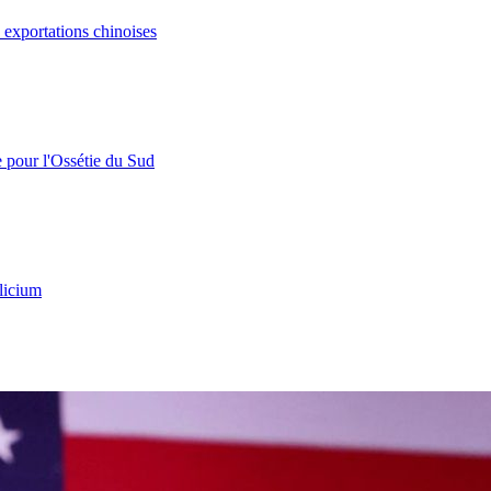
s exportations chinoises
e pour l'Ossétie du Sud
licium