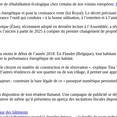
e de réhabilitation écologique chez certains de nos voisins européens.
ion énergétique et pour la croissance verte (loi Royal). Le décret précisa
France l’outil qui conduira « à la bonne utilisation, à l’entretien et à l
ique (Élan), récemment adopté en dernière lecture à l’Assemblée, a rét
ns l’ancien à partir de 2025 à compter du premier changement de propriét
u moins le début de l’année 2018. En Flandre (Belgique), tout habitant p
rer la performance énergétique de son habitat.
ur le citoyen en matière de construction et de rénovation », explique Ti
’autres résidences de son quartier ou de son village, il permet une appro
ajeurs : construire la base légale de ce « passeport numérique personnel » 
 à disposition de tout résident flamand. Une campagne de publicité se dép
uivre de même qu’il présentera un aperçu des incitations fiscales dispon
ique des bâtiments
 de calcul thermique quand la dernière brique – « la feuille de route indi