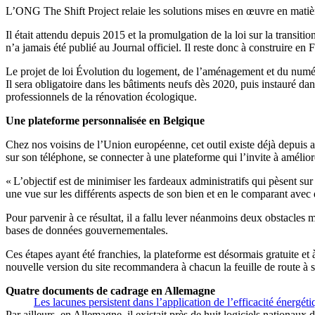
L’ONG The Shift Project relaie les solutions mises en œuvre en matièr
Il était attendu depuis 2015 et la promulgation de la loi sur la transit
n’a jamais été publié au Journal officiel. Il reste donc à construire en 
Le projet de loi Évolution du logement, de l’aménagement et du numér
Il sera obligatoire dans les bâtiments neufs dès 2020, puis instauré da
professionnels de la rénovation écologique.
Une plateforme personnalisée en Belgique
Chez nos voisins de l’Union européenne, cet outil existe déjà depuis a
sur son téléphone, se connecter à une plateforme qui l’invite à amélio
« L’objectif est de minimiser les fardeaux administratifs qui pèsent s
une vue sur les différents aspects de son bien et en le comparant avec d
Pour parvenir à ce résultat, il a fallu lever néanmoins deux obstacles m
bases de données gouvernementales.
Ces étapes ayant été franchies, la plateforme est désormais gratuite et
nouvelle version du site recommandera à chacun la feuille de route à s
Quatre documents de cadrage en Allemagne
Les lacunes persistent dans l’application de l’efficacité énergét
Par ailleurs, en Allemagne, il existait près de huit logiciels nationaux