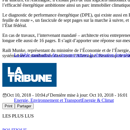
l’efficacité énergétique ambitionne ainsi un parc immobilier climatiq
Le diagnostic de performance énergétique (DPE), qui existe aussi en Fr
feuille de route », un fascicule de sept pages sur la marche à suivre, 
l’État fédéral.
En cas de travaux, l’intervenant mandaté – architecte et/ou entreprene
longue elle aussi de 16 pages. Il s’agit d’apporter une réponse sur-me
Raili Munke, représentant du ministère de l’Économie et de l’Énergie,
La faible motivation des citoyens entrave la rénovation énergét
systématisée et standardisée dans toute l’Allemagne. Beaucoup de tests
Oct 10, 2018 - 10:04
Dernière mise à jour: Oct 10, 2018 - 16:01
Energie, Environnement et Transport
Energie & Climat
Print
Partager
LES PLUS LUS