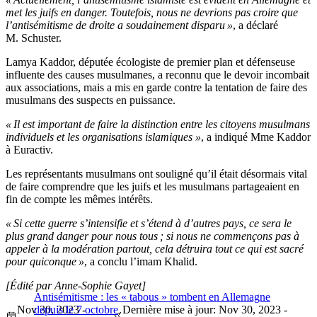
met les juifs en danger. Toutefois, nous ne devrions pas croire que
l’antisémitisme de droite a soudainement disparu »
, a déclaré
M. Schuster.
Lamya Kaddor, députée écologiste de premier plan et défenseuse
influente des causes musulmanes, a reconnu que le devoir incombait
aux associations, mais a mis en garde contre la tentation de faire des
musulmans des suspects en puissance.
« Il est important de faire la distinction entre les citoyens musulmans
individuels et les organisations islamiques »
, a indiqué Mme Kaddor
à Euractiv.
Les représentants musulmans ont souligné qu’il était désormais vital
de faire comprendre que les juifs et les musulmans partageaient en
fin de compte les mêmes intérêts.
« Si cette guerre s’intensifie et s’étend à d’autres pays, ce sera le
plus grand danger pour nous tous ; si nous ne commençons pas à
appeler à la modération partout, cela détruira tout ce qui est sacré
pour quiconque »
, a conclu l’imam Khalid.
[Édité par Anne-Sophie Gayet]
Antisémitisme : les « tabous » tombent en Allemagne
Nov 30, 2023 -
depuis le 7 octobre
Dernière mise à jour: Nov 30, 2023 -