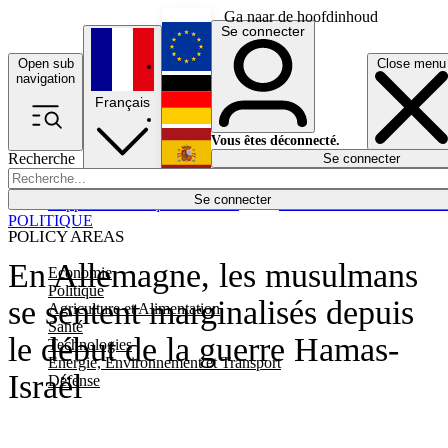
Ga naar de hoofdinhoud
Se connecter
Open sub
Close menu
English
navigation
Français
Deutsch
Vous êtes déconnecté.
Recherche
Se connecter
Español
Lumières éteintes
Se connecter
Rapporteur
Politique
Économie
Newsletters
Evénements
Em
POLITIQUE
POLICY AREAS
En Allemagne, les musulmans
Economie
Politique
se sentent marginalisés depuis
Agriculture et Alimentation
Santé
le début de la guerre Hamas-
Technologies
Energie, Environnement et Transport
Israël
Défense