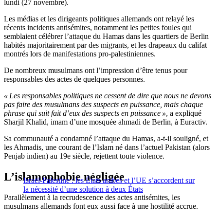
lundi (27 novembre).
Les médias et les dirigeants politiques allemands ont relayé les
récents incidents antisémites, notamment les petites foules qui
semblaient célébrer l’attaque du Hamas dans les quartiers de Berlin
habités majoritairement par des migrants, et les drapeaux du califat
montrés lors de manifestations pro-palestiniennes.
De nombreux musulmans ont l’impression d’être tenus pour
responsables des actes de quelques personnes.
« Les responsables politiques ne cessent de dire que nous ne devons
pas faire des musulmans des suspects en puissance, mais chaque
phrase qui suit fait d’eux des suspects en puissance »
, a expliqué
Sharjil Khalid, imam d’une mosquée ahmadi de Berlin, à Euractiv.
Sa communauté a condamné l’attaque du Hamas, a-t-il souligné, et
les Ahmadis, une courant de l’Islam né dans l’actuel Pakistan (alors
Penjab indien) au 19e siècle, rejettent toute violence.
L’islamophobie négligée
Israël-Palestine : les États arabes et l’UE s’accordent sur
la nécessité d’une solution à deux États
Parallèlement à la recrudescence des actes antisémites, les
musulmans allemands font eux aussi face à une hostilité accrue.