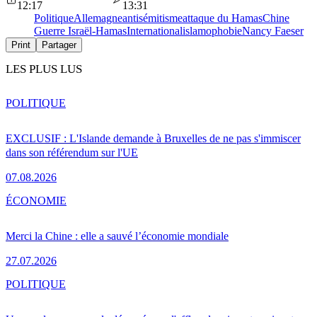
12:17
13:31
Politique
Allemagne
antisémitisme
attaque du Hamas
Chine
Guerre Israël-Hamas
International
islamophobie
Nancy Faeser
Print
Partager
LES PLUS LUS
POLITIQUE
EXCLUSIF : L'Islande demande à Bruxelles de ne pas s'immiscer
dans son référendum sur l'UE
07.08.2026
ÉCONOMIE
Merci la Chine : elle a sauvé l’économie mondiale
27.07.2026
POLITIQUE