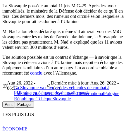
La Slovaquie possède au total 11 jets MiG-29. Après les avoir
immobilisés, le ministère de la Défense doit décider de ce qu’il en
fera. Ces derniers mois, des rumeurs ont circulé selon lesquelles la
Slovaquie pourrait les donner à l’Ukraine.
M. Naď a toutefois déclaré que, même s’il aimerait voir des MiG
slovaques entre les mains de l’armée ukrainienne, la Slovaquie ne
les cédera pas gratuitement. M. Naď a expliqué que les 11 avions
valent environ 300 millions d’euros.
Une solution possible est un contrat d’échange — à savoir que la
Slovaquie cède ses avions à l’Ukraine mais reçoit en échange des
équipements militaires d’un autre pays. Un accord semblable a
récemment été
conclu
avec l’Allemagne.
Aug 26, 2022 -
Dernière mise à jour: Aug 26, 2022 -
La Slovaquie va envoyer des véhicules de combat à
06:57
10:10
l’Ukraine en échange de chars allemands
Politique
avions de chasse
Chine
F-16
International
Pologne
République Tchèque
Slovaquie
Print
Partager
LES PLUS LUS
ÉCONOMIE