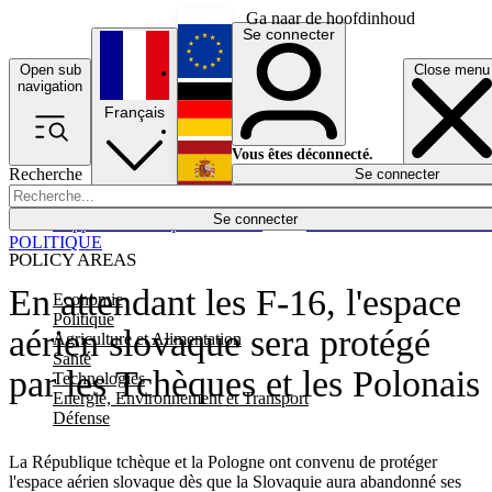
Ga naar de hoofdinhoud
Se connecter
Open sub
Close menu
English
navigation
Français
Deutsch
Vous êtes déconnecté.
Recherche
Se connecter
Español
Lumières éteintes
Se connecter
Rapporteur
Politique
Économie
Newsletters
Evénements
Em
POLITIQUE
POLICY AREAS
En attendant les F-16, l'espace
Economie
Politique
aérien slovaque sera protégé
Agriculture et Alimentation
Santé
par les Tchèques et les Polonais
Technologies
Energie, Environnement et Transport
Défense
La République tchèque et la Pologne ont convenu de protéger
l'espace aérien slovaque dès que la Slovaquie aura abandonné ses