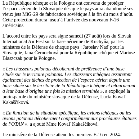
La République tchèque et la Pologne ont convenu de protéger
l’espace aérien de la Slovaquie dès que le pays aura abandonné ses
vieux jets MiG-29 de fabrication soviétique à la fin du mois d’août.
Cette protection durera jusqu’à l’arrivée des nouveaux F-16
américains.
L’accord entre les pays sera signé samedi (27 août) lors du Slovak
International Air Fest sur la base aérienne de Kuchyňa, par les
ministres de la Défense de chaque pays : Jaroslav Naď pour la
Slovaquie, Jana Černochová pour la République tchèque et Mariusz
Blaszczak pour la Pologne.
« Les chasseurs polonais décolleront de préférence d’une base
située sur le territoire polonais. Les chasseurs tchèques assureront
également des tâches de protection de l’espace aérien depuis une
base située sur le territoire de la République tchèque et retourneront
à leur base d’origine une fois la mission terminée »
, a expliqué la
porte-parole du ministère slovaque de la Défense, Lucia Kovaľ
Kakaščíková.
« En fonction de la situation spécifique, les avions tchèques ou les
avions polonais décolleraient conformément aux procédures établies
de l’OTAN »
, a ajouté Mme Kovaľ Kakaščíková.
Le ministère de la Défense attend les premiers F-16 en 2024.