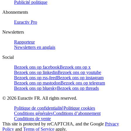
Publicité politique
Abonnements
Euractiv Pro
Newsletters
Rapporteur
Newsletters en anglais
Social
Bezoek ons op facebook
Bezoek ons op x
Bezoek ons op linkedin
Bezoek ons op youtube
Bezoek ons op rss-feed
Bezoek ons op instagram
Bezoek ons op mastodon
Bezoek ons op telegram
Bezoek ons op bluesky
Bezoek ons op threads
©
2026
Euractiv FR. All rights reserved.
Politique de confidentialité
Politique cookies
Conditions générales
Conditions d’abonnement
Conditions de vente
This site is protected by reCAPTCHA, and the Google
Privacy
Policy
and
Terms of Service
apply.