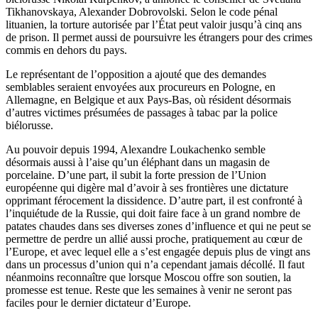
Tikhanovskaya, Alexander Dobrovolski. Selon le code pénal
lituanien, la torture autorisée par l’État peut valoir jusqu’à cinq ans
de prison. Il permet aussi de poursuivre les étrangers pour des crimes
commis en dehors du pays.
Le représentant de l’opposition a ajouté que des demandes
semblables seraient envoyées aux procureurs en Pologne, en
Allemagne, en Belgique et aux Pays-Bas, où résident désormais
d’autres victimes présumées de passages à tabac par la police
biélorusse.
Au pouvoir depuis 1994, Alexandre Loukachenko semble
désormais aussi à l’aise qu’un éléphant dans un magasin de
porcelaine. D’une part, il subit la forte pression de l’Union
européenne qui digère mal d’avoir à ses frontières une dictature
opprimant férocement la dissidence. D’autre part, il est confronté à
l’inquiétude de la Russie, qui doit faire face à un grand nombre de
patates chaudes dans ses diverses zones d’influence et qui ne peut se
permettre de perdre un allié aussi proche, pratiquement au cœur de
l’Europe, et avec lequel elle a s’est engagée depuis plus de vingt ans
dans un processus d’union qui n’a cependant jamais décollé. Il faut
néanmoins reconnaître que lorsque Moscou offre son soutien, la
promesse est tenue. Reste que les semaines à venir ne seront pas
faciles pour le dernier dictateur d’Europe.