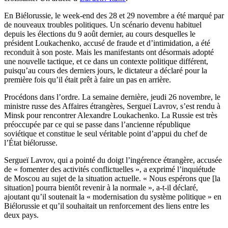
En Biélorussie, le week-end des 28 et 29 novembre a été marqué par
de nouveaux troubles politiques. Un scénario devenu habituel
depuis les élections du 9 août dernier, au cours desquelles le
président Loukachenko, accusé de fraude et d’intimidation, a été
reconduit à son poste. Mais les manifestants ont désormais adopté
une nouvelle tactique, et ce dans un contexte politique différent,
puisqu’au cours des derniers jours, le dictateur a déclaré pour la
première fois qu’il était prêt à faire un pas en arrière.
Procédons dans l’ordre. La semaine dernière, jeudi 26 novembre, le
ministre russe des Affaires étrangères, Sergueï Lavrov, s’est rendu à
Minsk pour rencontrer Alexandre Loukachenko. La Russie est très
préoccupée par ce qui se passe dans l’ancienne république
soviétique et constitue le seul véritable point d’appui du chef de
l’État biélorusse.
Sergueï Lavrov, qui a pointé du doigt l’ingérence étrangère, accusée
de « fomenter des activités conflictuelles », a exprimé l’inquiétude
de Moscou au sujet de la situation actuelle. « Nous espérons que [la
situation] pourra bientôt revenir à la normale », a-t-il déclaré,
ajoutant qu’il soutenait la « modernisation du système politique » en
Biélorussie et qu’il souhaitait un renforcement des liens entre les
deux pays.