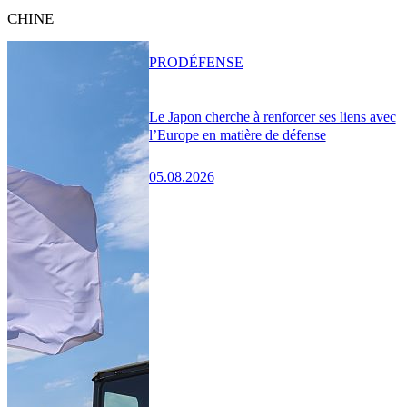
CHINE
PRO
DÉFENSE
Le Japon cherche à renforcer ses liens avec
l’Europe en matière de défense
05.08.2026