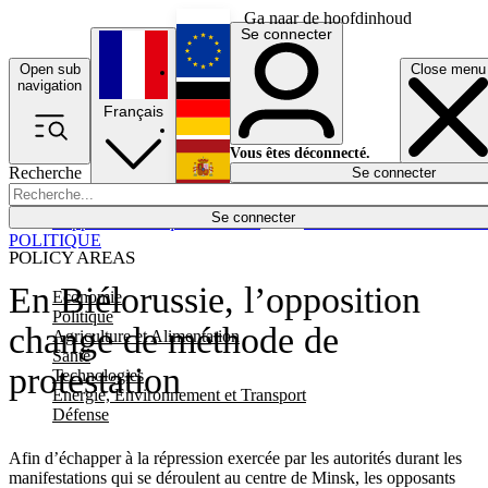
Ga naar de hoofdinhoud
Se connecter
Open sub
Close menu
English
navigation
Français
Deutsch
Vous êtes déconnecté.
Recherche
Se connecter
Español
Lumières éteintes
Se connecter
Rapporteur
Politique
Économie
Newsletters
Evénements
Em
POLITIQUE
POLICY AREAS
En Biélorussie, l’opposition
Economie
Politique
change de méthode de
Agriculture et Alimentation
Santé
protestation
Technologies
Energie, Environnement et Transport
Défense
Afin d’échapper à la répression exercée par les autorités durant les
manifestations qui se déroulent au centre de Minsk, les opposants