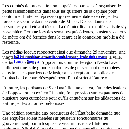
Les comités de protestation ont appelé les partisans à organiser de
petits rassemblements dans tous les quartiers de la capitale pour
contourner l’intense répression gouvernementale exercée par les
forces de sécurité dans le centre de Minsk. Des centaines de
personnes y ont été arrêtées et il a été interdit aux manifestants de s’y
rassembler. Comme lors des semaines précédentes, plusieurs stations
de métro ont été fermées dans le centre et la connexion mobile a été
restreinte.
Les médias locaux rapportent ainsi que dimanche 29 novembre, une
L’UE décide de sanctionner le président biélorusse
vingtaine de rassemblements ont été enregistrés dans toute la ville.
Loukachenko
Certaines chaînes de l’opposition, comme Telegram Nexta Live,
indiquent que « de grandes colonnes de gens se sont rassemblées
dans tous les quartiers de Minsk, sans exception. La police de
Loukachenko court désespérément d’un district à l’autre ».
En outre, les partisans de Svetlana Tikhanovskaya, l’une des leaders
de l’opposition en exil en Lituanie, font pression sur les parquets de
plusieurs pays européens pour qu’ils enquêtent sur les allégations de
torture par les autorités biélorusses.
Une pétition soumise aux procureurs de l’État balte demande que
des enquêtes soient menées sur plusieurs fonctionnaires du
gouvernement, parmi lesquels le vice-ministre de l’Intérieur
biélorusse Nikolai Karpenkov, a annoncé le conseiller de Svetlana