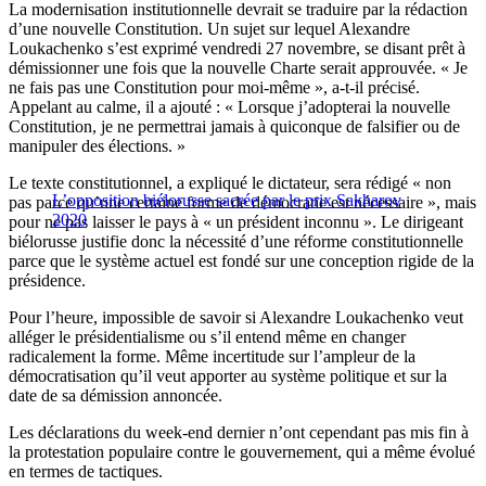
La modernisation institutionnelle devrait se traduire par la rédaction
d’une nouvelle Constitution. Un sujet sur lequel Alexandre
Loukachenko s’est exprimé vendredi 27 novembre, se disant prêt à
démissionner une fois que la nouvelle Charte serait approuvée. « Je
ne fais pas une Constitution pour moi-même », a-t-il précisé.
Appelant au calme, il a ajouté : « Lorsque j’adopterai la nouvelle
Constitution, je ne permettrai jamais à quiconque de falsifier ou de
manipuler des élections. »
Le texte constitutionnel, a expliqué le dictateur, sera rédigé « non
L’opposition biélorusse sacrée par le prix Sakharov
pas parce qu’une certaine forme de démocratie est nécessaire », mais
2020
pour ne pas laisser le pays à « un président inconnu ». Le dirigeant
biélorusse justifie donc la nécessité d’une réforme constitutionnelle
parce que le système actuel est fondé sur une conception rigide de la
présidence.
Pour l’heure, impossible de savoir si Alexandre Loukachenko veut
alléger le présidentialisme ou s’il entend même en changer
radicalement la forme. Même incertitude sur l’ampleur de la
démocratisation qu’il veut apporter au système politique et sur la
date de sa démission annoncée.
Les déclarations du week-end dernier n’ont cependant pas mis fin à
la protestation populaire contre le gouvernement, qui a même évolué
en termes de tactiques.