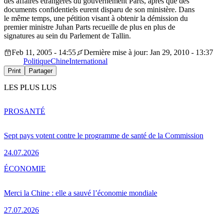
des affaires étrangères du gouvernement Parts, après que des
documents confidentiels eurent disparu de son ministère. Dans
le même temps, une pétition visant à obtenir la démission du
premier ministre Juhan Parts recueille de plus en plus de
signatures au sein du Parlement de Tallin.
Feb 11, 2005 - 14:55
Dernière mise à jour: Jan 29, 2010 - 13:37
Politique
Chine
International
Print
Partager
LES PLUS LUS
PRO
SANTÉ
Sept pays votent contre le programme de santé de la Commission
24.07.2026
ÉCONOMIE
Merci la Chine : elle a sauvé l’économie mondiale
27.07.2026