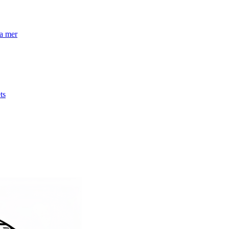
la mer
ts