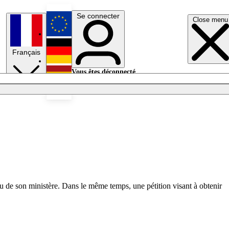
Se connecter
Close menu
English
Français
Deutsch
Vous êtes déconnecté.
Se connecter
Español
Lumières éteintes
u de son ministère. Dans le même temps, une pétition visant à obtenir