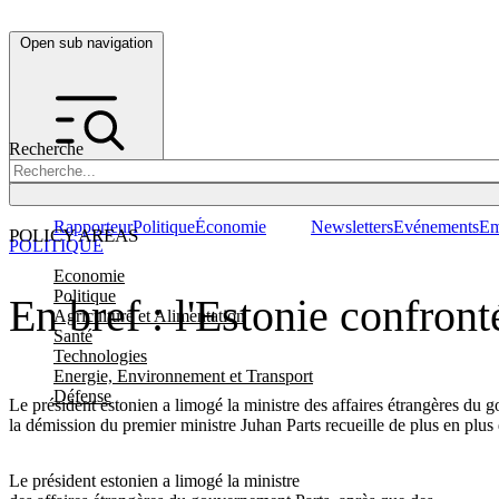
Open sub navigation
Recherche
Rapporteur
Politique
Économie
Newsletters
Evénements
Em
POLICY AREAS
POLITIQUE
Economie
Politique
En bref : l'Estonie confront
Agriculture et Alimentation
Santé
Technologies
Energie, Environnement et Transport
Défense
Le président estonien a limogé la ministre des affaires étrangères du
la démission du premier ministre Juhan Parts recueille de plus en plus
Le président estonien a limogé la ministre