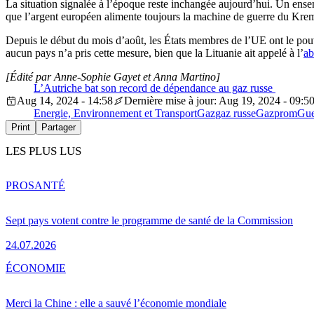
La situation signalée à l’époque reste inchangée aujourd’hui. Un ense
que l’argent européen alimente toujours la machine de guerre du Krem
Depuis le début du mois d’août, les États membres de l’UE ont le pouv
aucun pays n’a pris cette mesure, bien que la Lituanie ait appelé à l’
a
[Édité par Anne-Sophie Gayet et Anna Martino]
L’Autriche bat son record de dépendance au gaz russe
Aug 14, 2024 - 14:58
Dernière mise à jour: Aug 19, 2024 - 09:5
Energie, Environnement et Transport
Gaz
gaz russe
Gazprom
Gue
Print
Partager
LES PLUS LUS
PRO
SANTÉ
Sept pays votent contre le programme de santé de la Commission
24.07.2026
ÉCONOMIE
Merci la Chine : elle a sauvé l’économie mondiale