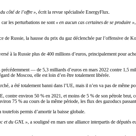
du côté de l’offre »
, écrit la revue spécialisée EnergyFlux.
 car les perturbations ne sont
« en aucun cas certaines de se produire »
nce de Russie, la hausse du prix du gaz déclenchée par l’offensive de K
t versé à la Russie plus de 400 millions d’euros, principalement pour a
és précédemment — de 5,3 milliards d’euros en mars 2022 contre 1,5 mil
ard de Moscou, elle est loin d’en être totalement libérée.
marché, a été totalement banni dans l’UE, mais il n’en va pas de même pou
E, contre environ 50 % en 2021, et moins de 5 % de son pétrole brut, co
environ 75 % au cours de la même période, les flux des gazoducs passa
toutefois permis d’amortir la baisse globale.
duc et du GNL »
, a souligné en mars une alliance interpartis de députés 