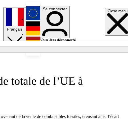
Se connecter
Close menu
English
Français
Deutsch
Vous êtes déconnecté.
Se connecter
Español
Lumières éteintes
de totale de l’UE à
venant de la vente de combustibles fossiles, creusant ainsi l’écart