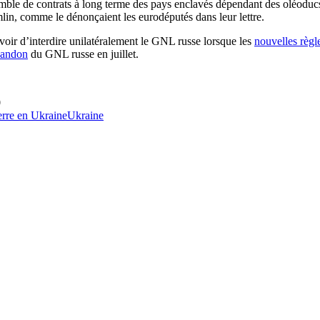
mble de contrats à long terme des pays enclavés dépendant des oléoducs 
lin, comme le dénonçaient les eurodéputés dans leur lettre.
oir d’interdire unilatéralement le GNL russe lorsque les
nouvelles règl
bandon
du GNL russe en juillet.
0
rre en Ukraine
Ukraine