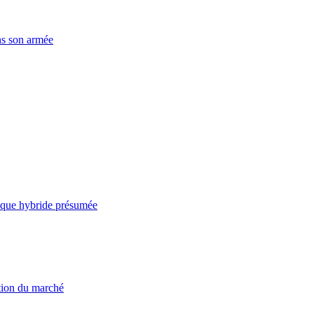
ns son armée
taque hybride présumée
ation du marché