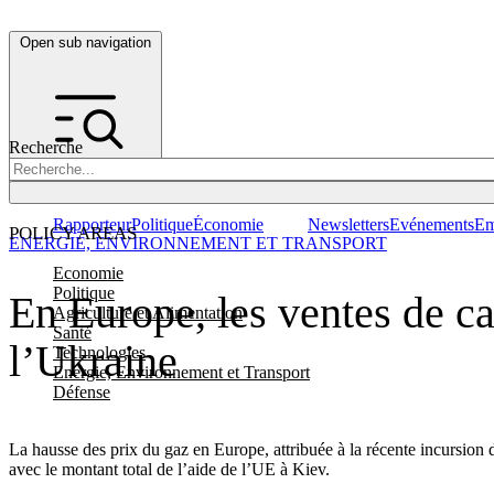
Open sub navigation
Recherche
Rapporteur
Politique
Économie
Newsletters
Evénements
Em
POLICY AREAS
ENERGIE, ENVIRONNEMENT ET TRANSPORT
Economie
Politique
En Europe, les ventes de ca
Agriculture et Alimentation
Santé
l’Ukraine
Technologies
Energie, Environnement et Transport
Défense
La hausse des prix du gaz en Europe, attribuée à la récente incursion 
avec le montant total de l’aide de l’UE à Kiev.