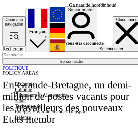
Ga naar de hoofdinhoud
Se connecter
Open sub
Close menu
English
navigation
Français
Deutsch
Vous êtes déconnecté.
Recherche
Se connecter
Español
Lumières éteintes
Se connecter
Rapporteur
Politique
Économie
Newsletters
Evénements
Em
POLITIQUE
POLICY AREAS
En Grande-Bretagne, un demi-
Economie
Politique
million de postes vacants pour
Agriculture et Alimentation
Santé
les travailleurs des nouveaux
Technologies
Energie, Environnement et Transport
Etats membr
Défense