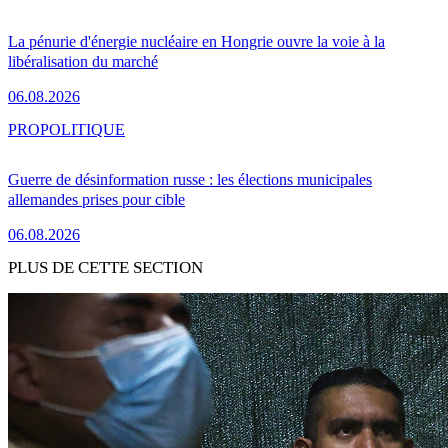
La pénurie d'énergie nucléaire en Hongrie ouvre la voie à la
libéralisation du marché
06.08.2026
PRO
POLITIQUE
Guerre de désinformation russe : les élections municipales
allemandes prises pour cible
06.08.2026
PLUS DE CETTE SECTION