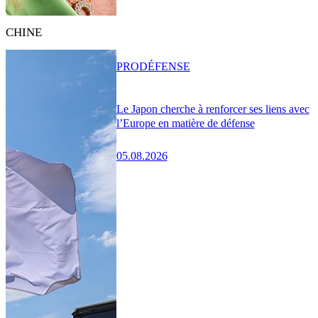
CHINE
PRO
DÉFENSE
Le Japon cherche à renforcer ses liens avec
l’Europe en matière de défense
05.08.2026