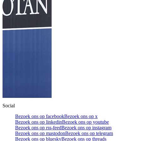
Social
Bezoek ons op facebook
Bezoek ons op x
Bezoek ons op linkedin
Bezoek ons op youtube
Bezoek ons op rss-feed
Bezoek ons op instagram
Bezoek ons op mastodon
Bezoek ons op telegram
Bezoek ons op bluesky
Bezoek ons op threads