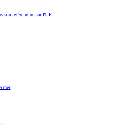
s son référendum sur l'UE
la mer
ts