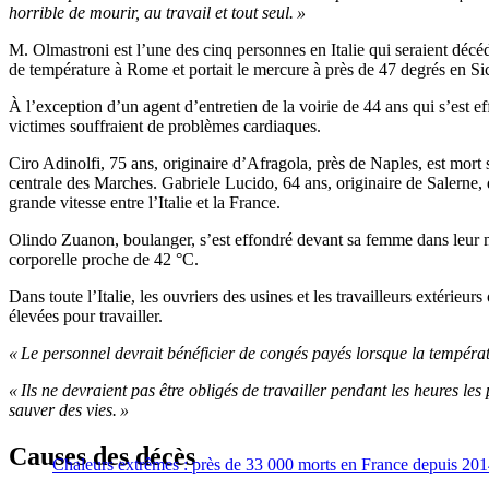
horrible de mourir, au travail et tout seul. »
M. Olmastroni est l’une des cinq personnes en Italie qui seraient décé
de température à Rome et portait le mercure à près de 47 degrés en Sic
À l’exception d’un agent d’entretien de la voirie de 44 ans qui s’est ef
victimes souffraient de problèmes cardiaques.
Ciro Adinolfi, 75 ans, originaire d’Afragola, près de Naples, est mort 
centrale des Marches. Gabriele Lucido, 64 ans, originaire de Salerne, 
grande vitesse entre l’Italie et la France.
Olindo Zuanon, boulanger, s’est effondré devant sa femme dans leur ma
corporelle proche de 42 °C.
Dans toute l’Italie, les ouvriers des usines et les travailleurs extéri
élevées pour travailler.
« Le personnel devrait bénéficier de congés payés lorsque la tempéra
« Ils ne devraient pas être obligés de travailler pendant les heures l
sauver des vies. »
Causes des décès
Chaleurs extrêmes : près de 33 000 morts en France depuis 20