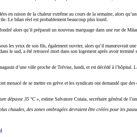
dées en raison de la chaleur extrême au cours de la semaine, alors qu’un
ile. Le bilan réel est probablement beaucoup plus lourd.
fondré alors qu’il préparait un nouveau marquage dans une rue de Milan et
sous les yeux de son fils, également ouvrier, alors qu’il manœuvrait une
dans le sud, a été retrouvé mort dans son logement après avoir terminé so
gasin d’une ville proche de Trévise, lundi, et est décédé à l’hôpital.
eurs ont menacé de se mettre en grève et les syndicats ont demandé que de
ture dépasse 35 °C »,
estime Salvatore Cutaia, secrétaire général de l’un
es plus chaudes, des zones ombragées devraient être créées pour les pause
14