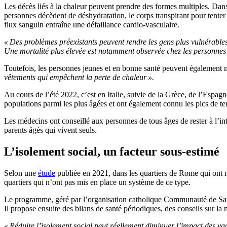
Les décès liés à la chaleur peuvent prendre des formes multiples. Dans 
personnes décèdent de déshydratation, le corps transpirant pour tenter 
flux sanguin entraîne une défaillance cardio-vasculaire.
« Des problèmes préexistants peuvent rendre les gens plus vulnérable
Une mortalité plus élevée est notamment observée chez les personnes 
Toutefois, les personnes jeunes et en bonne santé peuvent également mou
vêtements qui empêchent la perte de chaleur ».
Au cours de l’été 2022, c’est en Italie, suivie de la Grèce, de l’Espa
populations parmi les plus âgées et ont également connu les pics de t
Les médecins ont conseillé aux personnes de tous âges de rester à l’inté
parents âgés qui vivent seuls.
L’isolement social, un facteur sous-estimé
Selon une
étude
publiée en 2021, dans les quartiers de Rome qui ont m
quartiers qui n’ont pas mis en place un système de ce type.
Le programme, géré par l’organisation catholique Communauté de Sant’E
Il propose ensuite des bilans de santé périodiques, des conseils sur la
« Réduire l’isolement social peut réellement diminuer l’impact des va