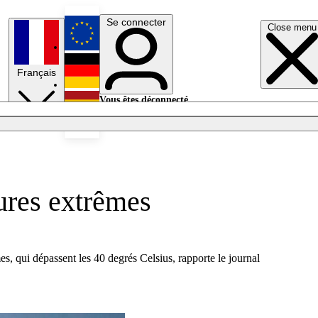
Se connecter
Close menu
English
Français
Deutsch
Vous êtes déconnecté.
Se connecter
Español
Lumières éteintes
tures extrêmes
es, qui dépassent les 40 degrés Celsius, rapporte le journal