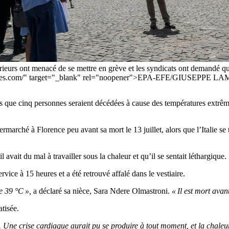
extérieurs ont menacé de se mettre en grève et les syndicats ont demandé 
paimages.com/" target="_blank" rel="noopener">EPA-EFE/GIUSEPPE LA
alors que cinq personnes seraient décédées à cause des températures extrê
marché à Florence peu avant sa mort le 13 juillet, alors que l’Italie se 
 avait du mal à travailler sous la chaleur et qu’il se sentait léthargique.
vice à 15 heures et a été retrouvé affalé dans le vestiaire.
e 39 °C »,
a déclaré sa nièce, Sara Ndere Olmastroni.
« Il est mort avan
atisée.
s. Une crise cardiaque aurait pu se produire à tout moment, et la chaleu