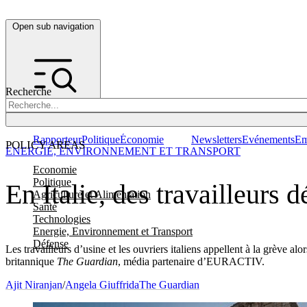
Open sub navigation
Recherche
Rapporteur
Politique
Économie
Newsletters
Evénements
Em
POLICY AREAS
ENERGIE, ENVIRONNEMENT ET TRANSPORT
Economie
Politique
En Italie, des travailleurs
Agriculture et Alimentation
Santé
Technologies
Energie, Environnement et Transport
Défense
Les travailleurs d’usine et les ouvriers italiens appellent à la grève 
britannique
The Guardian
, média partenaire d’EURACTIV.
Ajit Niranjan
/
Angela Giuffrida
The Guardian