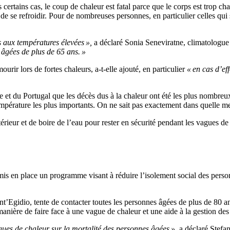
certains cas, le coup de chaleur est fatal parce que le corps est trop c
de se refroidir. Pour de nombreuses personnes, en particulier celles qui
s aux températures élevées »,
a déclaré Sonia Seneviratne, climatologue 
âgées de plus de 65 ans. »
rir lors de fortes chaleurs, a-t-elle ajouté, en particulier
« en cas d’ef
gne et du Portugal que les décès dus à la chaleur ont été les plus nombr
empérature les plus importants. On ne sait pas exactement dans quelle m
rieur et de boire de l’eau pour rester en sécurité pendant les vagues de ch
is en place un programme visant à réduire l’isolement social des person
gidio, tente de contacter toutes les personnes âgées de plus de 80 ans
 manière de faire face à une vague de chaleur et une aide à la gestion de
gues de chaleur sur la mortalité des personnes âgées »,
a déclaré Stefa