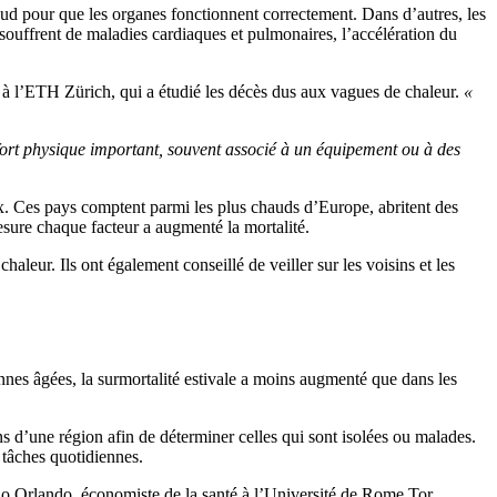
haud pour que les organes fonctionnent correctement. Dans d’autres, les
 souffrent de maladies cardiaques et pulmonaires, l’accélération du
à l’ETH Zürich, qui a étudié les décès dus aux vagues de chaleur.
«
fort physique important, souvent associé à un équipement ou à des
eux. Ces pays comptent parmi les plus chauds d’Europe, abritent des
esure chaque facteur a augmenté la mortalité.
aleur. Ils ont également conseillé de veiller sur les voisins et les
nes âgées, la surmortalité estivale a moins augmenté que dans les
 d’une région afin de déterminer celles qui sont isolées ou malades.
s tâches quotidiennes.
no Orlando, économiste de la santé à l’Université de Rome Tor