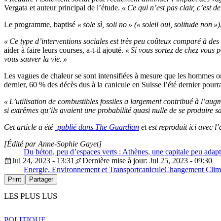
Vergata et auteur principal de l’étude.
« Ce qui n’est pas clair, c’est 
Le programme, baptisé
« sole sì, soli no » (« soleil oui, solitude non »)
« Ce type d’interventions sociales est très peu coûteux comparé à des 
aider à faire leurs courses, a-t-il ajouté.
« Si vous sortez de chez vous p
vous sauver la vie. »
Les vagues de chaleur se sont intensifiées à mesure que les hommes o
dernier, 60 % des décès dus à la canicule en Suisse l’été dernier pourrai
« L’utilisation de combustibles fossiles a largement contribué à l’au
si extrêmes qu’ils avaient une probabilité quasi nulle de se produire 
Cet article a été
publié dans The Guardian
et est reproduit ici avec l
[Édité par Anne-Sophie Gayet]
Du béton, peu d’espaces verts : Athènes, une capitale peu adap
Jul 24, 2023 - 13:31
Dernière mise à jour: Jul 25, 2023 - 09:30
Energie, Environnement et Transport
canicule
Changement Clim
Print
Partager
LES PLUS LUS
POLITIQUE