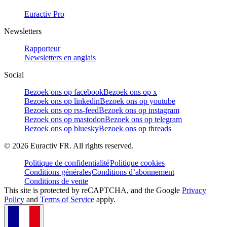
Euractiv Pro
Newsletters
Rapporteur
Newsletters en anglais
Social
Bezoek ons op facebook
Bezoek ons op x
Bezoek ons op linkedin
Bezoek ons op youtube
Bezoek ons op rss-feed
Bezoek ons op instagram
Bezoek ons op mastodon
Bezoek ons op telegram
Bezoek ons op bluesky
Bezoek ons op threads
©
2026
Euractiv FR. All rights reserved.
Politique de confidentialité
Politique cookies
Conditions générales
Conditions d’abonnement
Conditions de vente
This site is protected by reCAPTCHA, and the Google
Privacy
Policy
and
Terms of Service
apply.