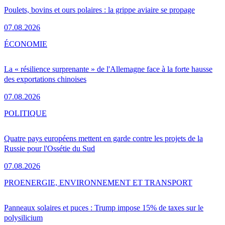
Poulets, bovins et ours polaires : la grippe aviaire se propage
07.08.2026
ÉCONOMIE
La « résilience surprenante » de l'Allemagne face à la forte hausse
des exportations chinoises
07.08.2026
POLITIQUE
Quatre pays européens mettent en garde contre les projets de la
Russie pour l'Ossétie du Sud
07.08.2026
PRO
ENERGIE, ENVIRONNEMENT ET TRANSPORT
Panneaux solaires et puces : Trump impose 15% de taxes sur le
polysilicium