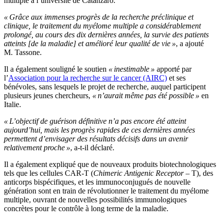
multiple à l’université de Catanzaro.
« Grâce aux immenses progrès de la recherche préclinique et
clinique, le traitement du myélome multiple a considérablement
prolongé, au cours des dix dernières années, la survie des patients
atteints [de la maladie] et amélioré leur qualité de vie »
, a ajouté
M. Tassone.
Il a également souligné le soutien
« inestimable »
apporté par
l’
Association pour la recherche sur le cancer (AIRC)
et ses
bénévoles, sans lesquels le projet de recherche, auquel participent
plusieurs jeunes chercheurs,
« n’aurait même pas été possible »
en
Italie.
« L’objectif de guérison définitive n’a pas encore été atteint
aujourd’hui, mais les progrès rapides de ces dernières années
permettent d’envisager des résultats décisifs dans un avenir
relativement proche »
, a-t-il déclaré.
Il a également expliqué que de nouveaux produits biotechnologiques
tels que les cellules CAR-T (
Chimeric Antigenic Receptor
– T), des
anticorps bispécifiques, et les immunoconjugués de nouvelle
génération sont en train de révolutionner le traitement du myélome
multiple, ouvrant de nouvelles possibilités immunologiques
concrètes pour le contrôle à long terme de la maladie.