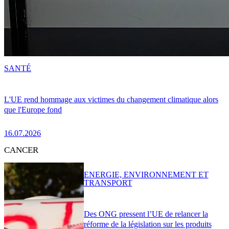
SANTÉ
L'UE rend hommage aux victimes du changement climatique alors
que l'Europe fond
16.07.2026
CANCER
ENERGIE, ENVIRONNEMENT ET
TRANSPORT
Des ONG pressent l’UE de relancer la
réforme de la législation sur les produits