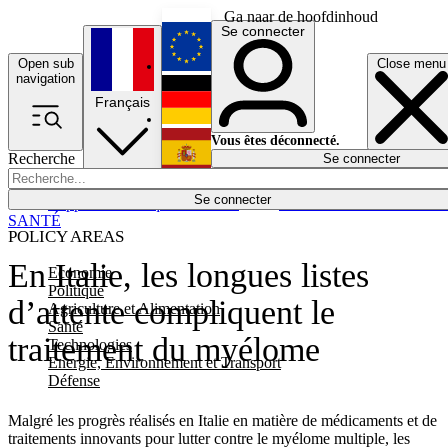
Ga naar de hoofdinhoud
Se connecter
Open sub
Close menu
English
navigation
Français
Deutsch
Vous êtes déconnecté.
Recherche
Se connecter
Español
Lumières éteintes
Se connecter
Rapporteur
Politique
Économie
Newsletters
Evénements
Em
SANTÉ
POLICY AREAS
En Italie, les longues listes
Economie
Politique
d’attente compliquent le
Agriculture et Alimentation
Santé
traitement du myélome
Technologies
Energie, Environnement et Transport
Défense
Malgré les progrès réalisés en Italie en matière de médicaments et de
traitements innovants pour lutter contre le myélome multiple, les