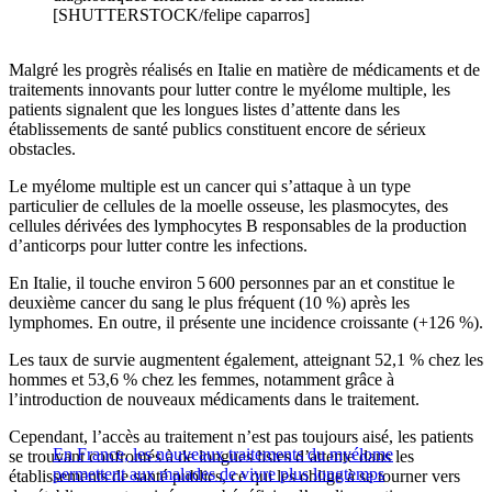
[SHUTTERSTOCK/felipe caparros]
Malgré les progrès réalisés en Italie en matière de médicaments et de
traitements innovants pour lutter contre le myélome multiple, les
patients signalent que les longues listes d’attente dans les
établissements de santé publics constituent encore de sérieux
obstacles.
Le myélome multiple est un cancer qui s’attaque à un type
particulier de cellules de la moelle osseuse, les plasmocytes, des
cellules dérivées des lymphocytes B responsables de la production
d’anticorps pour lutter contre les infections.
En Italie, il touche environ 5 600 personnes par an et constitue le
deuxième cancer du sang le plus fréquent (10 %) après les
lymphomes. En outre, il présente une incidence croissante (+126 %).
Les taux de survie augmentent également, atteignant 52,1 % chez les
hommes et 53,6 % chez les femmes, notamment grâce à
l’introduction de nouveaux médicaments dans le traitement.
Cependant, l’accès au traitement n’est pas toujours aisé, les patients
En France, les nouveaux traitements du myélome
se trouvant confrontés à de longues listes d’attente dans les
permettent aux malades de vivre plus longtemps
établissements de santé publics, ce qui les oblige à se tourner vers