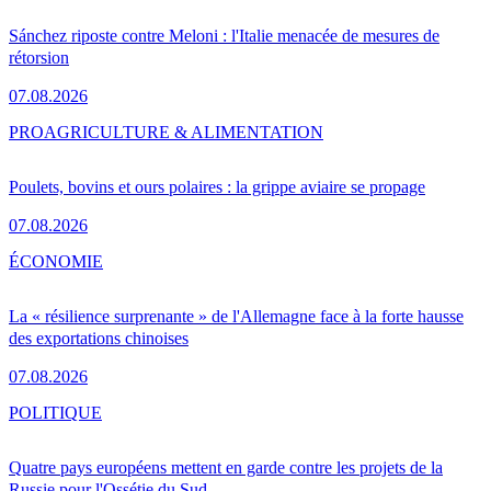
Sánchez riposte contre Meloni : l'Italie menacée de mesures de
rétorsion
07.08.2026
PRO
AGRICULTURE & ALIMENTATION
Poulets, bovins et ours polaires : la grippe aviaire se propage
07.08.2026
ÉCONOMIE
La « résilience surprenante » de l'Allemagne face à la forte hausse
des exportations chinoises
07.08.2026
POLITIQUE
Quatre pays européens mettent en garde contre les projets de la
Russie pour l'Ossétie du Sud