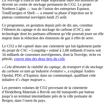
La Norvège a franchi une étape importante dans son ambition de
devenir un centre de stockage permanent du CO2. Le projet
Northern Lights — issu de l’union des entreprises Equinor,
TotalEnergies et Shell — a entamé sa phase d’injection sur le
plateau continental norvégien lundi 25 août.
Ce programme, en gestation depuis près de dix ans, constitue
l’élément du captage et du stockage du carbone (CSC), une
technologie dont les partisans affirment qu’elle pourrait jouer un rôle
majeur dans la réduction des émissions de gaz à effet de serre.
Le CO2 a été capturé dans une cimenterie qui fait également partie
du projet de CSC « Longship » estimé à 2,88 milliards d’euros soit
34 milliards de couronnes norvégiennes, dont la Norvège, riche en
pétrole,
couvre plus des deux tiers du coût
.
« Cela démontre la viabilité du captage, du transport et du stockage
du carbone en tant qu’industrie évolutive »
, a expliqué Anders
Opedal, PDG d’Equinor, dans un communiqué, qualifiant cette
initiative d’
« étape majeure ».
Les premiers volumes de CO2 provenant de la cimenterie
d’Heidelberg Materials à Brevik ont été transportés par bateau
jusqu’à un terminal intermédiaire près de la ville portuaire de
Bergen, dans l’ouest du pays.