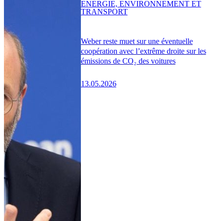
ENERGIE, ENVIRONNEMENT ET
TRANSPORT
Weber reste muet sur une éventuelle
coopération avec l’extrême droite sur les
émissions de CO₂ des voitures
13.05.2026