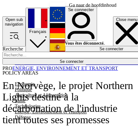
Ga naar de hoofdinhoud
Se connecter
Open sub
Close menu
English
navigation
Français
Deutsch
Vous êtes déconnecté.
Recherche
Se connecter
Español
Lumières éteintes
Se connecter
Rapporteur
Politique
Économie
Newsletters
Evénements
Em
PRO
ENERGIE, ENVIRONNEMENT ET TRANSPORT
POLICY AREAS
En Norvège, le projet Northern
Economie
Politique
Lights destiné à la
Agriculture et Alimentation
Santé
décarbonation de l'industrie
Technologies
Energie, Environnement et Transport
tient toutes ses promesses
Défense