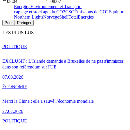
08:04
08:07
Energie, Environnement et Transport
captage et stockage du CO2
CSC
Émissions de CO2
Equinor
Northern Lights
Norvège
Shell
TotalEnergies
Print
Partager
LES PLUS LUS
POLITIQUE
EXCLUSIF : L'Islande demande à Bruxelles de ne pas s'immiscer
dans son référendum sur l'UE
07.08.2026
ÉCONOMIE
Merci la Chine : elle a sauvé l’économie mondiale
27.07.2026
POLITIQUE