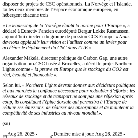
disposer de projets de CSC opérationnels. La Norvège et l’Islande,
toutes deux membres de l’Espace économique européen, en
hébergent chacune trois.
« Le leadership de la Norvège établit la norme pour l’Europe »
, a
déclaré à Euractiv l’ancien eurodéputé Bergur Løkke Rasmussen,
aujourd’hui directeur du groupe de pression CCS Europe.
« Nous
devrions applaudir leur vision et l’utiliser comme un levier pour
accélérer le déploiement du CSC dans l’UE ».
Alexander Mäkelä, directeur politique de Carbon Gap, une autre
organisation pro-CSC basée à Bruxelles, a décrit le projet Northern
Lights comme
« la preuve en Europe que le stockage du CO2 est
réel, évolutif et finançable ».
Selon lui,
« Northern Lights devrait donner aux décideurs politiques
et aux marchés la confiance nécessaire pour redoubler d’efforts : les
réseaux de stockage et de transport ne sont pas une réflexion après
coup, ils constituent l’épine dorsale qui permettra à l’Europe de
réduire ses émissions, de réaliser des absorptions et de maintenir la
compétitivité de ses industries au niveau mondial ».
(sn)
Aug 26, 2025 -
Dernière mise à jour: Aug 26, 2025 -