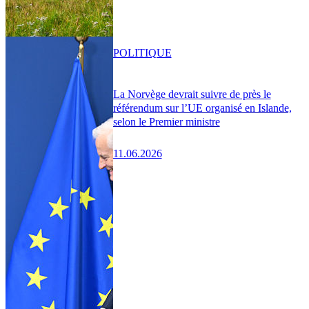
POLITIQUE
La Norvège devrait suivre de près le
référendum sur l’UE organisé en Islande,
selon le Premier ministre
11.06.2026