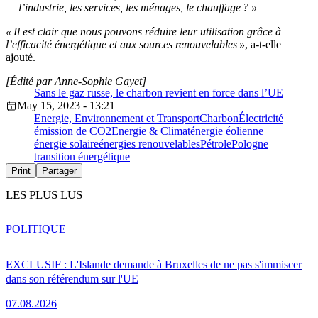
— l’industrie, les services, les ménages, le chauffage ? »
« Il est clair que nous pouvons réduire leur utilisation grâce à
l’efficacité énergétique et aux sources renouvelables »
, a-t-elle
ajouté.
[Édité par Anne-Sophie Gayet]
Sans le gaz russe, le charbon revient en force dans l’UE
May 15, 2023 - 13:21
Energie, Environnement et Transport
Charbon
Électricité
émission de CO2
Energie & Climat
énergie éolienne
énergie solaire
énergies renouvelables
Pétrole
Pologne
transition énergétique
Print
Partager
LES PLUS LUS
POLITIQUE
EXCLUSIF : L'Islande demande à Bruxelles de ne pas s'immiscer
dans son référendum sur l'UE
07.08.2026