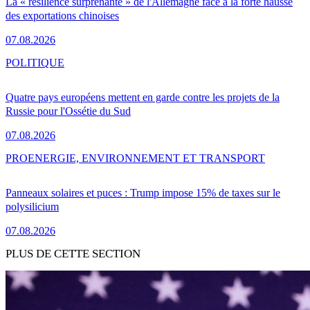
La « résilience surprenante » de l'Allemagne face à la forte hausse
des exportations chinoises
07.08.2026
POLITIQUE
Quatre pays européens mettent en garde contre les projets de la
Russie pour l'Ossétie du Sud
07.08.2026
PRO
ENERGIE, ENVIRONNEMENT ET TRANSPORT
Panneaux solaires et puces : Trump impose 15% de taxes sur le
polysilicium
07.08.2026
PLUS DE CETTE SECTION