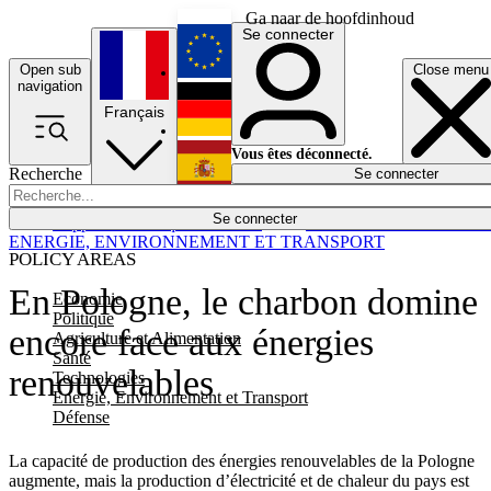
Ga naar de hoofdinhoud
Se connecter
Open sub
Close menu
English
navigation
Français
Deutsch
Vous êtes déconnecté.
Recherche
Se connecter
Español
Lumières éteintes
Se connecter
Rapporteur
Politique
Économie
Newsletters
Evénements
Em
ENERGIE, ENVIRONNEMENT ET TRANSPORT
POLICY AREAS
En Pologne, le charbon domine
Economie
Politique
encore face aux énergies
Agriculture et Alimentation
Santé
renouvelables
Technologies
Energie, Environnement et Transport
Défense
La capacité de production des énergies renouvelables de la Pologne
augmente, mais la production d’électricité et de chaleur du pays est