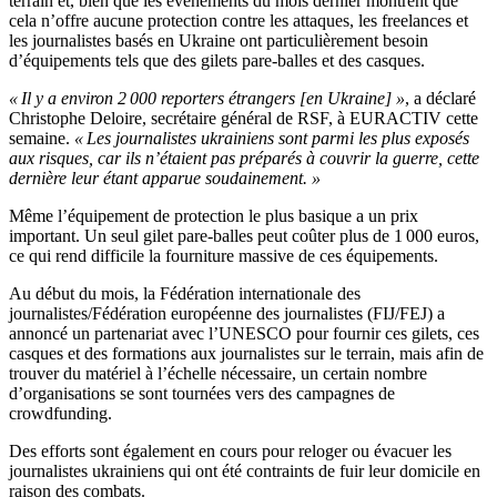
terrain et, bien que les événements du mois dernier montrent que
cela n’offre aucune protection contre les attaques, les freelances et
les journalistes basés en Ukraine ont particulièrement besoin
d’équipements tels que des gilets pare-balles et des casques.
« Il y a environ 2 000 reporters étrangers [en Ukraine] »
, a déclaré
Christophe Deloire, secrétaire général de RSF, à EURACTIV cette
semaine.
« Les journalistes ukrainiens sont parmi les plus exposés
aux risques, car ils n’étaient pas préparés à couvrir la guerre, cette
dernière leur étant apparue soudainement. »
Même l’équipement de protection le plus basique a un prix
important. Un seul gilet pare-balles peut coûter plus de 1 000 euros,
ce qui rend difficile la fourniture massive de ces équipements.
Au début du mois, la Fédération internationale des
journalistes/Fédération européenne des journalistes (FIJ/FEJ) a
annoncé un partenariat avec l’UNESCO pour fournir ces gilets, ces
casques et des formations aux journalistes sur le terrain, mais afin de
trouver du matériel à l’échelle nécessaire, un certain nombre
d’organisations se sont tournées vers des campagnes de
crowdfunding.
Des efforts sont également en cours pour reloger ou évacuer les
journalistes ukrainiens qui ont été contraints de fuir leur domicile en
raison des combats.