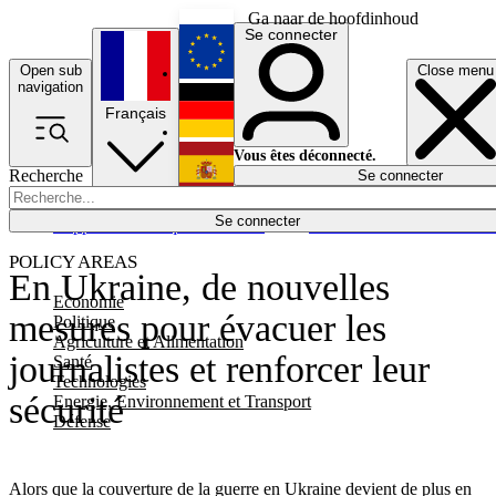
Ga naar de hoofdinhoud
Se connecter
Open sub
Close menu
English
navigation
Français
Deutsch
Vous êtes déconnecté.
Recherche
Se connecter
Español
Lumières éteintes
Se connecter
Rapporteur
Politique
Économie
Newsletters
Evénements
Em
POLICY AREAS
En Ukraine, de nouvelles
Economie
mesures pour évacuer les
Politique
Agriculture et Alimentation
journalistes et renforcer leur
Santé
Technologies
sécurité
Energie, Environnement et Transport
Défense
Alors que la couverture de la guerre en Ukraine devient de plus en