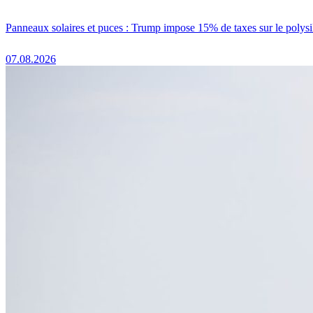
Panneaux solaires et puces : Trump impose 15% de taxes sur le polysi
07.08.2026