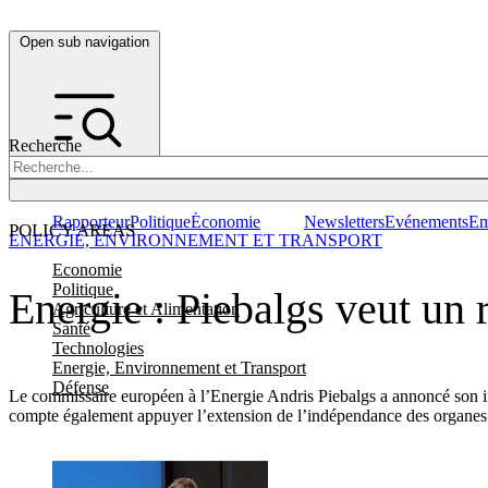
Open sub navigation
Recherche
Rapporteur
Politique
Économie
Newsletters
Evénements
Em
POLICY AREAS
ENERGIE, ENVIRONNEMENT ET TRANSPORT
Economie
Politique
Energie : Piebalgs veut un
Agriculture et Alimentation
Santé
Technologies
Energie, Environnement et Transport
Défense
Le commissaire européen à l’Energie Andris Piebalgs a annoncé son in
compte également appuyer l’extension de l’indépendance des organes 