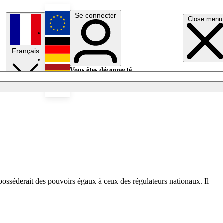
Se connecter
Close menu
English
Français
Deutsch
Vous êtes déconnecté.
Se connecter
Español
Lumières éteintes
osséderait des pouvoirs égaux à ceux des régulateurs nationaux. Il