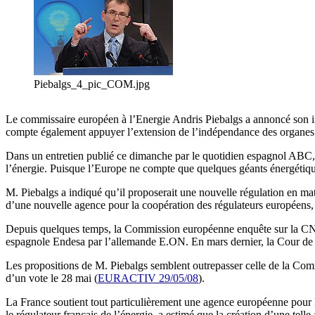
Piebalgs_4_pic_COM.jpg
Le commissaire européen à l’Energie Andris Piebalgs a annoncé son in
compte également appuyer l’extension de l’indépendance des organes 
Dans un entretien publié ce dimanche par le quotidien espagnol ABC, M.
l’énergie. Puisque l’Europe ne compte que quelques géants énergétiques
M. Piebalgs a indiqué qu’il proposerait une nouvelle régulation en mat
d’une nouvelle agence pour la coopération des régulateurs européens, 
Depuis quelques temps, la Commission européenne enquête sur la CNE, l
espagnole Endesa par l’allemande E.ON. En mars dernier, la Cour de ju
Les propositions de M. Piebalgs semblent outrepasser celle de la Comm
d’un vote le 28 mai (
EURACTIV 29/05/08
).
La France soutient tout particulièrement une agence européenne pour l
le régulateur français de l’énergie, a estimé que la création d’une telle 