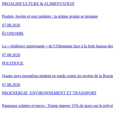
PRO
AGRICULTURE & ALIMENTATION
Poulets, bovins et ours polaires : la grippe aviaire se propage
07.08.2026
ÉCONOMIE
La « résilience surprenante » de l'Allemagne face à la forte hausse de
07.08.2026
POLITIQUE
Quatre pays européens mettent en garde contre les projets de la Russi
07.08.2026
PRO
ENERGIE, ENVIRONNEMENT ET TRANSPORT
Panneaux solaires et puces : Trump impose 15% de taxes sur le polysi