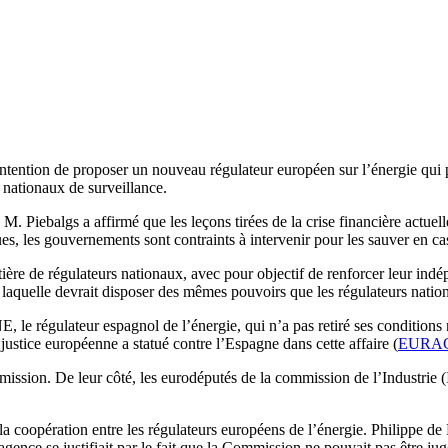
tention de proposer un nouveau régulateur européen sur l’énergie qui p
nationaux de surveillance.
 Piebalgs a affirmé que les leçons tirées de la crise financière actuell
, les gouvernements sont contraints à intervenir pour les sauver en cas 
ière de régulateurs nationaux, avec pour objectif de renforcer leur indép
laquelle devrait disposer des mêmes pouvoirs que les régulateurs natio
e régulateur espagnol de l’énergie, qui n’a pas retiré ses conditions re
stice européenne a statué contre l’Espagne dans cette affaire (
EURAC
ission. De leur côté, les eurodéputés de la commission de l’Industrie (
a coopération entre les régulateurs européens de l’énergie. Philippe de 
agence se justifiait par le fait que la Commission ne pouvait pas être juge