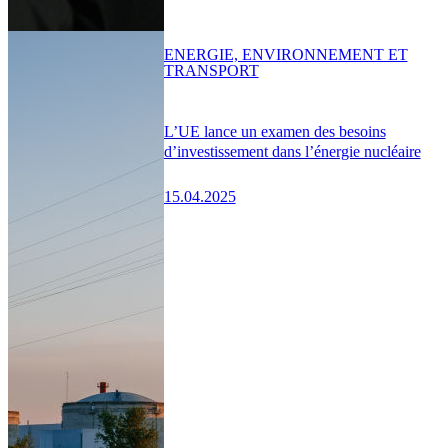
ENERGIE, ENVIRONNEMENT ET
TRANSPORT
L’UE lance un examen des besoins
d’investissement dans l’énergie nucléaire
15.04.2025