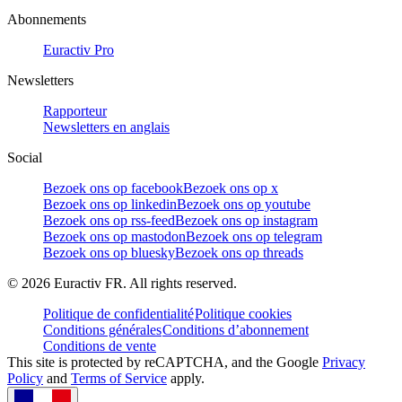
Abonnements
Euractiv Pro
Newsletters
Rapporteur
Newsletters en anglais
Social
Bezoek ons op facebook
Bezoek ons op x
Bezoek ons op linkedin
Bezoek ons op youtube
Bezoek ons op rss-feed
Bezoek ons op instagram
Bezoek ons op mastodon
Bezoek ons op telegram
Bezoek ons op bluesky
Bezoek ons op threads
©
2026
Euractiv FR. All rights reserved.
Politique de confidentialité
Politique cookies
Conditions générales
Conditions d’abonnement
Conditions de vente
This site is protected by reCAPTCHA, and the Google
Privacy
Policy
and
Terms of Service
apply.