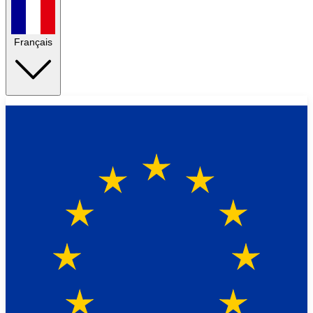
Français