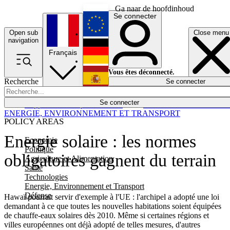
Ga naar de hoofdinhoud
Se connecter
Open sub
Close menu
English
navigation
Français
Deutsch
Vous êtes déconnecté.
Recherche
Se connecter
Español
Lumières éteintes
Se connecter
Rapporteur
Politique
Économie
Newsletters
Evénements
Em
ENERGIE, ENVIRONNEMENT ET TRANSPORT
POLICY AREAS
Energie solaire : les normes
Economie
Politique
obligatoires gagnent du terrain
Agriculture et Alimentation
Santé
Technologies
Energie, Environnement et Transport
Défense
Hawaï pourrait servir d'exemple à l'UE : l'archipel a adopté une loi
demandant à ce que toutes les nouvelles habitations soient équipées
de chauffe-eaux solaires dès 2010. Même si certaines régions et
villes européennes ont déjà adopté de telles mesures, d'autres