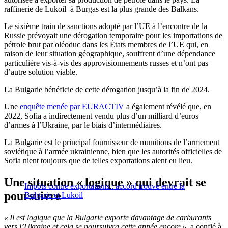
raffinerie de Lukoil à Burgas est la plus grande des Balkans.
Le sixième train de sanctions adopté par l’UE à l’encontre de la
Russie prévoyait une dérogation temporaire pour les importations de
pétrole brut par oléoduc dans les États membres de l’UE qui, en
raison de leur situation géographique, souffrent d’une dépendance
particulière vis-à-vis des approvisionnements russes et n’ont pas
d’autre solution viable.
La Bulgarie bénéficie de cette dérogation jusqu’à la fin de 2024.
Une
enquête menée par EURACTIV
a également révélé que, en
2022, Sofia a indirectement vendu plus d’un milliard d’euros
d’armes à l’Ukraine, par le biais d’intermédiaires.
La Bulgarie est le principal fournisseur de munitions de l’armement
soviétique à l’armée ukrainienne, bien que les autorités officielles de
Sofia nient toujours que de telles exportations aient eu lieu.
Une situation « logique » qui devrait se
Impôts contre exportations : accord trouvé entre la
poursuivre
Bulgarie et Lukoil
« Il est logique que la Bulgarie exporte davantage de carburants
vers l’Ukraine et cela se poursuivra cette année encore »
, a confié à