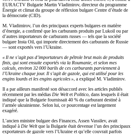
EURACTV Bulgarie Martin Vladimirov, directeur du programme
Énergie et climat du groupe de réflexion bulgare Centre d’étude de
la démocratie (CID).
M. Vladimirov, l’un des principaux experts bulgares en matière
d’énergie, a confirmé que les carburants produits par Lukoil ou par
d’autres importateurs de carburants russes — tels que la société
bulgare Insta Oil, qui importe directement des carburants de Russie
— sont exportés vers l’Ukraine.
« Il ne s’agit pas d’importateurs de pétrole brut mais de produits
finis, qui sont ensuite exportés via la Roumanie, et selon mes
calculs, environ 32 000 barils de ces carburants parviennent à
l’Ukraine chaque jour. Il s’agit de gazole, qui est utilisé pour les
engins lourds et les engins agricoles »
, a expliqué M. Vladimirov.
Il a par ailleurs manifesté son désaccord avec les articles publiés
récemment par les médias
Die Welt
et
Politico
, dans lesquels il était
indiqué que la Bulgarie fournissait 40 % du carburant destiné à
l’armée ukrainienne. Selon lui, ce pourcentage est largement
exagéré.
L’ancien ministre bulgare des Finances, Assen Vassilev, avait
indiqué à
Die Welt
que la Bulgarie était devenue l’un des principaux
exportateurs de gazole vers l’Ukraine et qu’elle couvrait parfois