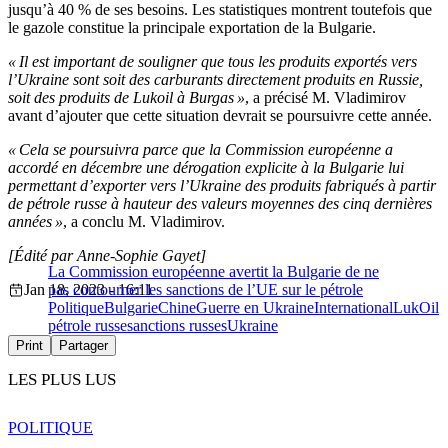
jusqu’à 40 % de ses besoins. Les statistiques montrent toutefois que
le gazole constitue la principale exportation de la Bulgarie.
« Il est important de souligner que tous les produits exportés vers
l’Ukraine sont soit des carburants directement produits en Russie,
soit des produits de Lukoil à Burgas »
, a précisé M. Vladimirov
avant d’ajouter que cette situation devrait se poursuivre cette année.
« Cela se poursuivra parce que la Commission européenne a
accordé en décembre une dérogation explicite à la Bulgarie lui
permettant d’exporter vers l’Ukraine des produits fabriqués à partir
de pétrole russe à hauteur des valeurs moyennes des cinq dernières
années »
, a conclu M. Vladimirov.
[Édité par Anne-Sophie Gayet]
La Commission européenne avertit la Bulgarie de ne
Jan 18, 2023 - 16:11
pas contourner les sanctions de l’UE sur le pétrole
Politique
Bulgarie
Chine
Guerre en Ukraine
International
LukOil
pétrole russe
sanctions russes
Ukraine
Print
Partager
LES PLUS LUS
POLITIQUE