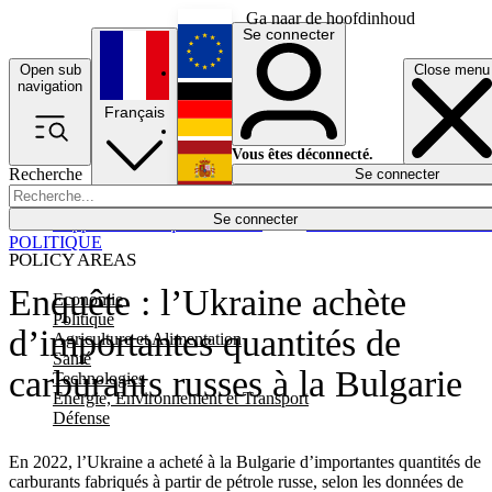
Ga naar de hoofdinhoud
Se connecter
Open sub
Close menu
English
navigation
Français
Deutsch
Vous êtes déconnecté.
Recherche
Se connecter
Español
Lumières éteintes
Se connecter
Rapporteur
Politique
Économie
Newsletters
Evénements
Em
POLITIQUE
POLICY AREAS
Enquête : l’Ukraine achète
Economie
Politique
d’importantes quantités de
Agriculture et Alimentation
Santé
carburants russes à la Bulgarie
Technologies
Energie, Environnement et Transport
Défense
En 2022, l’Ukraine a acheté à la Bulgarie d’importantes quantités de
carburants fabriqués à partir de pétrole russe, selon les données de