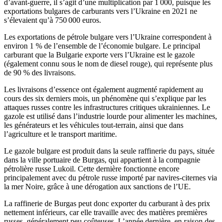
d’avant-guerre, il s’agit d’une multiplication par 1 000, puisque les
exportations bulgares de carburants vers l’Ukraine en 2021 ne
s’élevaient qu’à 750 000 euros.
Les exportations de pétrole bulgare vers l’Ukraine correspondent à
environ 1 % de l’ensemble de l’économie bulgare. Le principal
carburant que la Bulgarie exporte vers l’Ukraine est le gazole
(également connu sous le nom de diesel rouge), qui représente plus
de 90 % des livraisons.
Les livraisons d’essence ont également augmenté rapidement au
cours des six derniers mois, un phénomène qui s’explique par les
attaques russes contre les infrastructures critiques ukrainiennes. Le
gazole est utilisé dans l’industrie lourde pour alimenter les machines,
les générateurs et les véhicules tout-terrain, ainsi que dans
l’agriculture et le transport maritime.
Le gazole bulgare est produit dans la seule raffinerie du pays, située
dans la ville portuaire de Burgas, qui appartient à la compagnie
pétrolière russe Lukoil. Cette dernière fonctionne encore
principalement avec du pétrole russe importé par navires-citernes via
la mer Noire, grâce à une dérogation aux sanctions de l’UE.
La raffinerie de Burgas peut donc exporter du carburant à des prix
nettement inférieurs, car elle travaille avec des matières premières
russes, généralement peu coûteuses. L’année dernière, en raison des