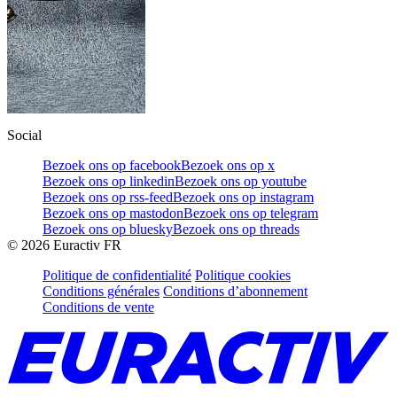
Social
Bezoek ons op facebook
Bezoek ons op x
Bezoek ons op linkedin
Bezoek ons op youtube
Bezoek ons op rss-feed
Bezoek ons op instagram
Bezoek ons op mastodon
Bezoek ons op telegram
Bezoek ons op bluesky
Bezoek ons op threads
©
2026
Euractiv FR
Politique de confidentialité
Politique cookies
Conditions générales
Conditions d’abonnement
Conditions de vente