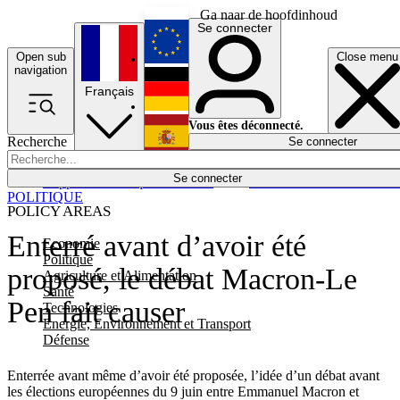
Ga naar de hoofdinhoud
Se connecter
Open sub
Close menu
English
navigation
Français
Deutsch
Vous êtes déconnecté.
Recherche
Se connecter
Español
Lumières éteintes
Se connecter
Rapporteur
Politique
Économie
Newsletters
Evénements
Em
POLITIQUE
POLICY AREAS
Enterré avant d’avoir été
Economie
Politique
proposé, le débat Macron-Le
Agriculture et Alimentation
Santé
Pen fait causer
Technologies
Energie, Environnement et Transport
Défense
Enterrée avant même d’avoir été proposée, l’idée d’un débat avant
les élections européennes du 9 juin entre Emmanuel Macron et