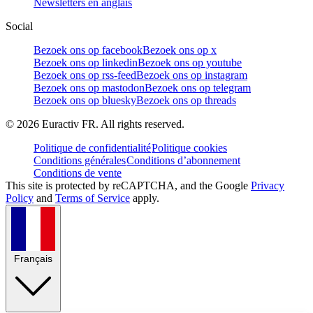
Newsletters en anglais
Social
Bezoek ons op facebook
Bezoek ons op x
Bezoek ons op linkedin
Bezoek ons op youtube
Bezoek ons op rss-feed
Bezoek ons op instagram
Bezoek ons op mastodon
Bezoek ons op telegram
Bezoek ons op bluesky
Bezoek ons op threads
©
2026
Euractiv FR. All rights reserved.
Politique de confidentialité
Politique cookies
Conditions générales
Conditions d’abonnement
Conditions de vente
This site is protected by reCAPTCHA, and the Google
Privacy
Policy
and
Terms of Service
apply.
Français