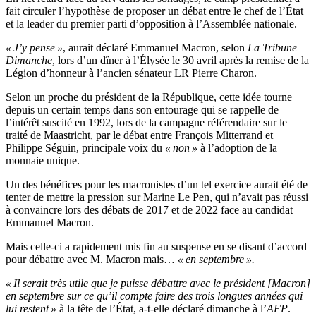
fait circuler l’hypothèse de proposer un débat entre le chef de l’État
et la leader du premier parti d’opposition à l’Assemblée nationale.
« J’y pense »
, aurait déclaré Emmanuel Macron, selon
La Tribune
Dimanche
, lors d’un dîner à l’Élysée le 30 avril après la remise de la
Légion d’honneur à l’ancien sénateur LR Pierre Charon.
Selon un proche du président de la République, cette idée tourne
depuis un certain temps dans son entourage qui se rappelle de
l’intérêt suscité en 1992, lors de la campagne référendaire sur le
traité de Maastricht, par le débat entre François Mitterrand et
Philippe Séguin, principale voix du
« non »
à l’adoption de la
monnaie unique.
Un des bénéfices pour les macronistes d’un tel exercice aurait été de
tenter de mettre la pression sur Marine Le Pen, qui n’avait pas réussi
à convaincre lors des débats de 2017 et de 2022 face au candidat
Emmanuel Macron.
Mais celle-ci a rapidement mis fin au suspense en se disant d’accord
pour débattre avec M. Macron mais…
« en septembre ».
« Il serait très utile que je puisse débattre avec le président [Macron]
en septembre sur ce qu’il compte faire des trois longues années qui
lui restent »
à la tête de l’État, a-t-elle déclaré dimanche à l’
AFP
.