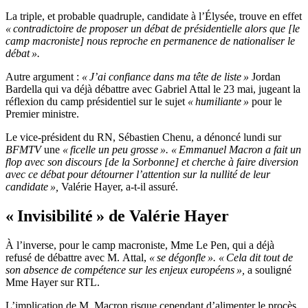
La triple, et probable quadruple, candidate à l’Élysée, trouve en effet
« contradictoire de proposer un débat de présidentielle alors que [le
camp macroniste] nous reproche en permanence de nationaliser le
débat ».
Autre argument :
« J’ai confiance dans ma tête de liste »
Jordan
Bardella qui va déjà débattre avec Gabriel Attal le 23 mai, jugeant la
réflexion du camp présidentiel sur le sujet
« humiliante »
pour le
Premier ministre.
Le vice-président du RN, Sébastien Chenu, a dénoncé lundi sur
BFMTV
une
« ficelle un peu grosse ». « Emmanuel Macron a fait un
flop avec son discours [de la Sorbonne] et cherche à faire diversion
avec ce débat pour détourner l’attention sur la nullité de leur
candidate »,
Valérie Hayer, a-t-il assuré.
« Invisibilité » de Valérie Hayer
À l’inverse, pour le camp macroniste, Mme Le Pen, qui a déjà
refusé de débattre avec M. Attal,
« se dégonfle ». « Cela dit tout de
son absence de compétence sur les enjeux européens »,
a souligné
Mme Hayer sur RTL.
L’implication de M. Macron risque cependant d’alimenter le procès