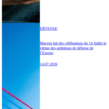
DÉFENSE
Macron fait des célébrations du 14 Juillet la
vitrine des ambitions de défense de
l’Europe
14.07.2026