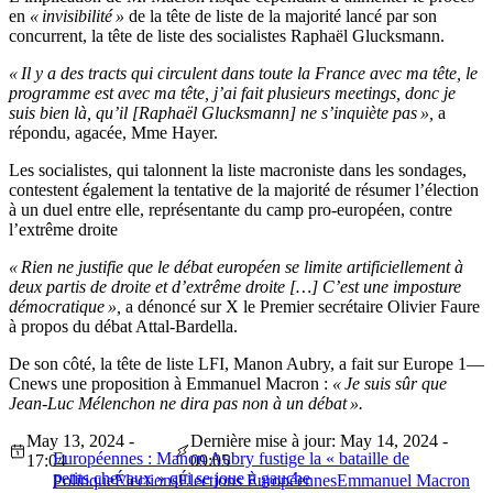
en
« invisibilité »
de la tête de liste de la majorité lancé par son
concurrent, la tête de liste des socialistes Raphaël Glucksmann.
« Il y a des tracts qui circulent dans toute la France avec ma tête, le
programme est avec ma tête, j’ai fait plusieurs meetings, donc je
suis bien là, qu’il [Raphaël Glucksmann] ne s’inquiète pas »,
a
répondu, agacée, Mme Hayer.
Les socialistes, qui talonnent la liste macroniste dans les sondages,
contestent également la tentative de la majorité de résumer l’élection
à un duel entre elle, représentante du camp pro-européen, contre
l’extrême droite
« Rien ne justifie que le débat européen se limite artificiellement à
deux partis de droite et d’extrême droite […] C’est une imposture
démocratique »,
a dénoncé sur X le Premier secrétaire Olivier Faure
à propos du débat Attal-Bardella.
De son côté, la tête de liste LFI, Manon Aubry, a fait sur Europe 1—
Cnews une proposition à Emmanuel Macron :
« Je suis sûr que
Jean-Luc Mélenchon ne dira pas non à un débat ».
May 13, 2024 -
Dernière mise à jour: May 14, 2024 -
Européennes : Manon Aubry fustige la « bataille de
17:04
09:05
petits chevaux » qui se joue à gauche
Politique
Élections
Élections Européennes
Emmanuel Macron