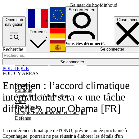
Ga naar de hoofdinhoud
Se connecter
Open sub
Close menu
English
navigation
Français
Deutsch
Vous êtes déconnecté.
Recherche
Se connecter
Español
Lumières éteintes
Se connecter
Rapporteur
Politique
Économie
Newsletters
Evénements
Em
POLITIQUE
POLICY AREAS
Entretien : l’accord climatique
Economie
Politique
international sera « une tâche
Agriculture et Alimentation
Santé
difficile » pour Obama [FR]
Technologies
Energie, Environnement et Transport
Défense
La conférence climatique de l'ONU, prévue l'année prochaine à
Copenhague, pourrait ne pas réussir à élaborer les détails d'un