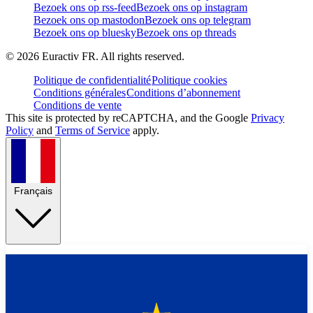
Bezoek ons op rss-feed
Bezoek ons op instagram
Bezoek ons op mastodon
Bezoek ons op telegram
Bezoek ons op bluesky
Bezoek ons op threads
©
2026
Euractiv FR. All rights reserved.
Politique de confidentialité
Politique cookies
Conditions générales
Conditions d’abonnement
Conditions de vente
This site is protected by reCAPTCHA, and the Google
Privacy
Policy
and
Terms of Service
apply.
Français