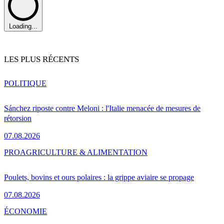
Loading...
LES PLUS RÉCENTS
POLITIQUE
Sánchez riposte contre Meloni : l'Italie menacée de mesures de
rétorsion
07.08.2026
PRO
AGRICULTURE & ALIMENTATION
Poulets, bovins et ours polaires : la grippe aviaire se propage
07.08.2026
ÉCONOMIE