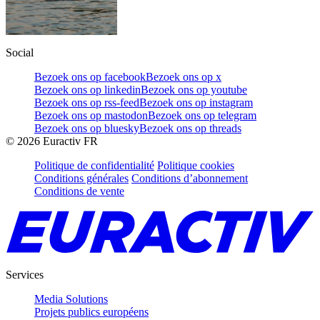
Social
Bezoek ons op facebook
Bezoek ons op x
Bezoek ons op linkedin
Bezoek ons op youtube
Bezoek ons op rss-feed
Bezoek ons op instagram
Bezoek ons op mastodon
Bezoek ons op telegram
Bezoek ons op bluesky
Bezoek ons op threads
©
2026
Euractiv FR
Politique de confidentialité
Politique cookies
Conditions générales
Conditions d’abonnement
Conditions de vente
Services
Media Solutions
Projets publics européens