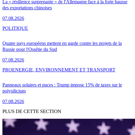
La « résilience surprenante » de l'Allemagne face à la forte hausse
des exportations chinoises
07.08.2026
POLITIQUE
Quatre pays européens mettent en garde contre les projets de la
Russie pour l'Ossétie du Sud
07.08.2026
PRO
ENERGIE, ENVIRONNEMENT ET TRANSPORT
Panneaux solaires et puces : Trump impose 15% de taxes sur le
polysilicium
07.08.2026
PLUS DE CETTE SECTION