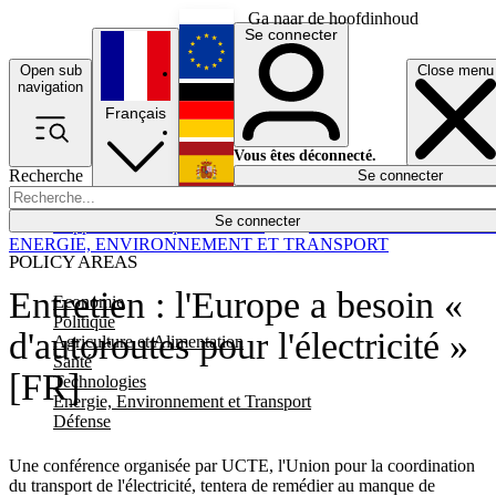
Ga naar de hoofdinhoud
Se connecter
Open sub
Close menu
English
navigation
Français
Deutsch
Vous êtes déconnecté.
Recherche
Se connecter
Español
Lumières éteintes
Se connecter
Rapporteur
Politique
Économie
Newsletters
Evénements
Em
ENERGIE, ENVIRONNEMENT ET TRANSPORT
POLICY AREAS
Entretien : l'Europe a besoin «
Economie
Politique
d'autoroutes pour l'électricité »
Agriculture et Alimentation
Santé
[FR]
Technologies
Energie, Environnement et Transport
Défense
Une conférence organisée par UCTE, l'Union pour la coordination
du transport de l'électricité, tentera de remédier au manque de