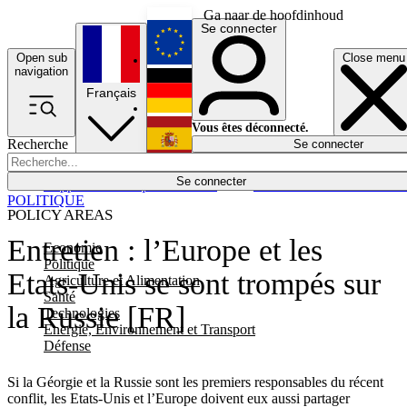
Ga naar de hoofdinhoud
Se connecter
Open sub
Close menu
English
navigation
Français
Deutsch
Vous êtes déconnecté.
Recherche
Se connecter
Español
Lumières éteintes
Se connecter
Rapporteur
Politique
Économie
Newsletters
Evénements
Em
POLITIQUE
POLICY AREAS
Entretien : l’Europe et les
Economie
Politique
Etats-Unis se sont trompés sur
Agriculture et Alimentation
Santé
la Russie [FR]
Technologies
Energie, Environnement et Transport
Défense
Si la Géorgie et la Russie sont les premiers responsables du récent
conflit, les Etats-Unis et l’Europe doivent eux aussi partager