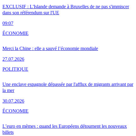
EXCLUSIF : L'Islande demande à Bruxelles de ne pas s'immiscer
dans son référendum sur l'UE
09:07
ÉCONOMIE
Merci la Chine : elle a sauvé l’économie mondiale
27.07.2026
POLITIQUE
Une enclave espagnole dépassée par l'afflux de migrants arrivant par
la mer
30.07.2026
ÉCONOMIE
L’euro en mèmes : quand les Européens détournent les nouveaux
billets