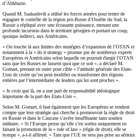
d’Abkhazie.
Quand M. Saakashvili a utilisé les forces armées pour tenter de
regagner le contrôle de la région pro-Russe d’Ossétie du Sud, la
Russie a répliqué avec une écrasante puissance, menant une
profonde incursion dans le territoire géorgien et portant un coup,
quoique indirect, aux Américains.
« On touche là aux limites des stratégies d’expansion de l’OTAN et
notamment à la « do it strategy » promue par de nombreux experts
Européens et Américains selon laquelle on pourrait élargir l’OTAN
sans que les Russes ne fassent quoi que ce soit », a déclaré M.
Gomart, prenant en outre pour cible « l’attitude générale des Etats-
Unis de croire qu’on peut modifier ou transformer des régions
entières par l’intermédiaire de leaders qui lui sont proches ».
« Je crois que là, on a une part de responsabilité idéologique
importante de la part des Etats-Unis ».
Selon M. Gomart, il faut également que les Européens se rendent
compte que leur stratégie qui cherche à promouvoir la règle de droit
en Russie et dans le Caucase s’avère insuffisante sans soutien
militaire. « Si l’Europe pense qu’elle s’en sortira uniquement en
faisant la promotion de la « rule of law » (règle de droit), elle se
trompe », a-t-il affirmé. « Tant que l’UE ne sera pas prise au sérieux