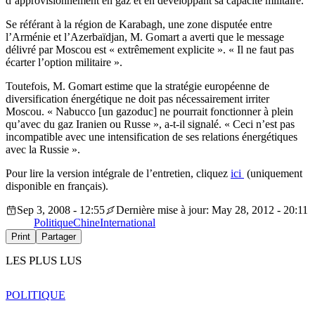
d’approvisionnement en gaz et en développant sa capacité militaire.
Se référant à la région de Karabagh, une zone disputée entre
l’Arménie et l’Azerbaïdjan, M. Gomart a averti que le message
délivré par Moscou est « extrêmement explicite ». « Il ne faut pas
écarter l’option militaire ».
Toutefois, M. Gomart estime que la stratégie européenne de
diversification énergétique ne doit pas nécessairement irriter
Moscou. « Nabucco [un gazoduc] ne pourrait fonctionner à plein
qu’avec du gaz Iranien ou Russe », a-t-il signalé. « Ceci n’est pas
incompatible avec une intensification de ses relations énergétiques
avec la Russie ».
Pour lire la version intégrale de l’entretien, cliquez
ici
(uniquement
disponible en français).
Sep 3, 2008 - 12:55
Dernière mise à jour: May 28, 2012 - 20:11
Politique
Chine
International
Print
Partager
LES PLUS LUS
POLITIQUE