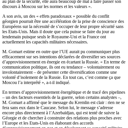
au plan de la sécurité, elle aura beaucoup de mal à faire passer son
discours à Moscou sur les normes et les valeurs ».
A son avis, un des « effets paradoxaux » possible du conflit
géorgien pourrait être une accélération de la prise de conscience des
Européens sur la nécessité de s’occuper de leur propre sécurité sans
les Etats-Unis. Mais il doute que cela puisse se faire du jour au
lendemain puisque seuls le Royaume-Uni et la France ont
actuellement les capacités militaires nécessaires.
M. Gomart estime en outre que l’UE aurait pu communiquer plus
efficacement sur ses intentions déclarées de diversifier ses sources
d’approvisionnement en énergie en écartant la Russie. « En terme de
communication politique, ils ont eu tendance – volontairement ou
involontairement – de présenter cette diversification comme une
volonté d’isolement de la Russie. En tout cas, c’est comme ça que
Moscou l’a interprété », a-t-il indiqué.
En termes d’approvisionnement énergétique et de tracé des pipelines
– un des facteurs essentiels de la guerre, selon certains analystes –,
M. Gomart a affirmé que le message du Kremlin est clair : rien ne se
fera sans eux dans le Caucase. Selon lui, le message s’adresse
encore plus directement à l’Azerbaïdjan, qui est tenté de suivre la
Géorgie et de chercher à construire des relations plus proches avec
l’Europe et les Etats-Unis en élaborant des accords