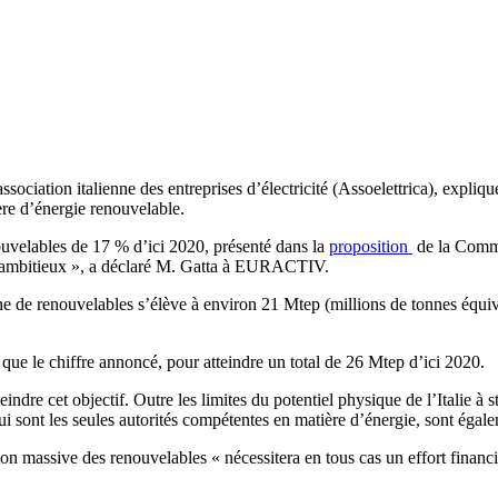
ation italienne des entreprises d’électricité (Assoelettrica), explique q
ière d’énergie renouvelable.
enouvelables de 17 % d’ici 2020, présenté dans la
proposition
de la Commi
nt ambitieux », a déclaré M. Gatta à EURACTIV.
 de renouvelables s’élève à environ 21 Mtep (millions de tonnes équivale
que le chiffre annoncé, pour atteindre un total de 26 Mtep d’ici 2020.
teindre cet objectif. Outre les limites du potentiel physique de l’Italie 
qui sont les seules autorités compétentes en matière d’énergie, sont égal
on massive des renouvelables « nécessitera en tous cas un effort financ