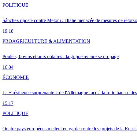
POLITIQUE
Sánchez riposte contre Meloni : l'Italie menacée de mesures de rétorsi
19:18
PRO
AGRICULTURE & ALIMENTATION
Poulets, bovins et ours polaires : la grippe aviaire se propage
16:04
ÉCONOMIE
La « résilience surprenante » de l'Allemagne face à la forte hausse de
15:17
POLITIQUE
Quatre pays européens mettent en garde contre les projets de la Russi