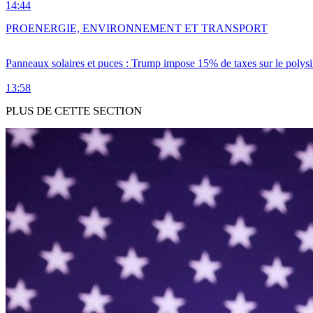
14:44
PRO
ENERGIE, ENVIRONNEMENT ET TRANSPORT
Panneaux solaires et puces : Trump impose 15% de taxes sur le polysi
13:58
PLUS DE CETTE SECTION