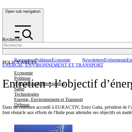
Open sub navigation
Recherche
Rapporteur
Politique
Économie
Newsletters
Evénements
Em
POLICY AREAS
ENERGIE, ENVIRONNEMENT ET TRANSPORT
Economie
Politique
Entretien : l’objectif d’éner
Agriculture et Alimentation
Santé
Technologies
Energie, Environnement et Transport
Défense
Dans un entretien accordé à EURACTIV, Enzo Gatta, président de l’associ
font obstacle aux efforts de l'Italie pour atteindre ses objectifs en mat