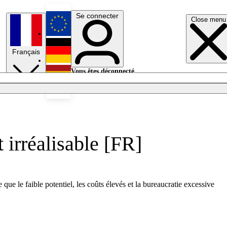
Se connecter
Close menu
English
Français
Deutsch
Vous êtes déconnecté.
Se connecter
Español
Lumières éteintes
t irréalisable [FR]
ue le faible potentiel, les coûts élevés et la bureaucratie excessive