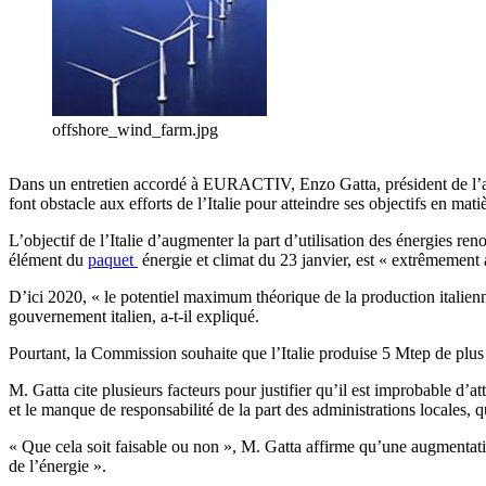
offshore_wind_farm.jpg
Dans un entretien accordé à EURACTIV, Enzo Gatta, président de l’associ
font obstacle aux efforts de l’Italie pour atteindre ses objectifs en mat
L’objectif de l’Italie d’augmenter la part d’utilisation des énergies r
élément du
paquet
énergie et climat du 23 janvier, est « extrêmeme
D’ici 2020, « le potentiel maximum théorique de la production italienne
gouvernement italien, a-t-il expliqué.
Pourtant, la Commission souhaite que l’Italie produise 5 Mtep de plus 
M. Gatta cite plusieurs facteurs pour justifier qu’il est improbable d’at
et le manque de responsabilité de la part des administrations locales, 
« Que cela soit faisable ou non », M. Gatta affirme qu’une augmentati
de l’énergie ».