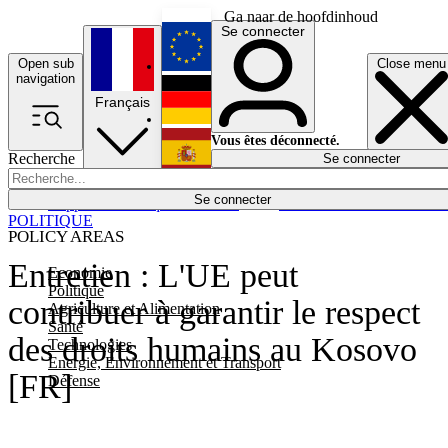
Ga naar de hoofdinhoud
Se connecter
Open sub
Close menu
English
navigation
Français
Deutsch
Vous êtes déconnecté.
Recherche
Se connecter
Español
Lumières éteintes
Se connecter
Rapporteur
Politique
Économie
Newsletters
Evénements
Em
POLITIQUE
POLICY AREAS
Entretien : L'UE peut
Economie
Politique
contribuer à garantir le respect
Agriculture et Alimentation
Santé
des droits humains au Kosovo
Technologies
Energie, Environnement et Transport
[FR]
Défense