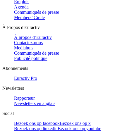
Emplois
Agenda
Communiqués de presse
Members’ Circle
À Propos d'Euractiv
À propos d’Euractiv
Contactez-nous
Mediahuis
Communiqués de presse
Publicité politique
Abonnements
Euractiv Pro
Newsletters
Rapporteur
Newsletters en anglais
Social
Bezoek ons op facebook
Bezoek ons op x
Bezoek ons op linkedin
Bezoek ons op youtube