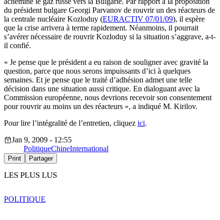
achemine le gaz russe vers la Bulgarie. Par rapport à la proposition
du président bulgare Georgi Parvanov de rouvrir un des réacteurs de
la centrale nucléaire Kozloduy (
EURACTIV 07/01/09
), il espère
que la crise arrivera à terme rapidement. Néanmoins, il pourrait
s’avérer nécessaire de rouvrir Kozloduy si la situation s’aggrave, a-t-
il confié.
« Je pense que le président a eu raison de souligner avec gravité la
question, parce que nous serons impuissants d’ici à quelques
semaines. Et je pense que le traité d’adhésion admet une telle
décision dans une situation aussi critique. En dialoguant avec la
Commission européenne, nous devrions recevoir son consentement
pour rouvrir au moins un des réacteurs », a indiqué M. Kirilov.
Pour lire l’intégralité de l’entretien, cliquez
ici
.
Jan 9, 2009 - 12:55
Politique
Chine
International
Print
Partager
LES PLUS LUS
POLITIQUE