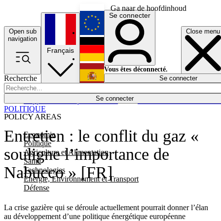
Ga naar de hoofdinhoud
Se connecter
Open sub
Close menu
English
navigation
Français
Deutsch
Vous êtes déconnecté.
Recherche
Se connecter
Español
Lumières éteintes
Se connecter
Rapporteur
Politique
Économie
Newsletters
Evénements
Em
POLITIQUE
POLICY AREAS
Entretien : le conflit du gaz «
Economie
Politique
souligne l’importance de
Agriculture et Alimentation
Santé
Nabucco » [FR]
Technologies
Energie, Environnement et Transport
Défense
La crise gazière qui se déroule actuellement pourrait donner l’élan
au développement d’une politique énergétique européenne