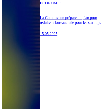
ÉCONOMIE
La Commission prépare un plan pour
réduire la bureaucratie pour les start-ups
15.05.2025