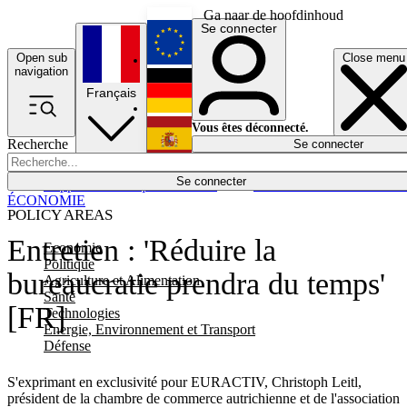
Ga naar de hoofdinhoud
Se connecter
Open sub
Close menu
English
navigation
Français
Deutsch
Vous êtes déconnecté.
Recherche
Se connecter
Español
Lumières éteintes
Se connecter
Rapporteur
Politique
Économie
Newsletters
Evénements
Em
ÉCONOMIE
POLICY AREAS
Entretien : 'Réduire la
Economie
Politique
bureaucratie prendra du temps'
Agriculture et Alimentation
Santé
[FR]
Technologies
Energie, Environnement et Transport
Défense
S'exprimant en exclusivité pour EURACTIV, Christoph Leitl,
président de la chambre de commerce autrichienne et de l'association