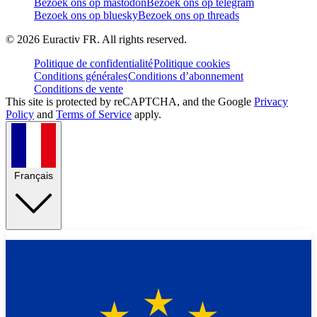
Bezoek ons op mastodon
Bezoek ons op telegram
Bezoek ons op bluesky
Bezoek ons op threads
©
2026
Euractiv FR. All rights reserved.
Politique de confidentialité
Politique cookies
Conditions générales
Conditions d’abonnement
Conditions de vente
This site is protected by reCAPTCHA, and the Google
Privacy
Policy
and
Terms of Service
apply.
Français