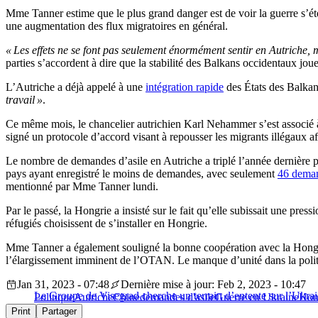
Mme Tanner estime que le plus grand danger est de voir la guerre s’ét
une augmentation des flux migratoires en général.
« Les effets ne se font pas seulement énormément sentir en Autriche, 
parties s’accordent à dire que la stabilité des Balkans occidentaux joue
L’Autriche a déjà appelé à une
intégration rapide
des États des Balkan
travail »
.
Ce même mois, le chancelier autrichien Karl Nehammer s’est associé à l
signé un protocole d’accord visant à repousser les migrants illégaux a
Le nombre de demandes d’asile en Autriche a triplé l’année dernière po
pays ayant enregistré le moins de demandes, avec seulement
46 dema
mentionné par Mme Tanner lundi.
Par le passé, la Hongrie a insisté sur le fait qu’elle subissait une pres
réfugiés choisissent de s’installer en Hongrie.
Mme Tanner a également souligné la bonne coopération avec la Hongrie
l’élargissement imminent de l’OTAN. Le manque d’unité dans la politiq
Jan 31, 2023 - 07:48
Dernière mise à jour: Feb 2, 2023 - 10:47
Le Groupe de Visegrad cherche un terrain d’entente sur l’Ukrain
Politique
Autriche
Chine
demandes d'asile
Guerre en Ukraine
Hon
Print
Partager