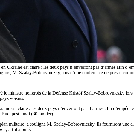
e en Ukraine est claire : les deux pays n’enverront pas d’armes afin d’e
grois, M. Szalay-Bobrovniczky, lors d’une conférence de presse commu
aré le ministre hongrois de la Défense Kristóf Szalay-Bobrovniczky lo
 pays voisins.
kraine est claire : les deux pays n’enverront pas d’armes afin d’empêche
Budapest lundi (30 janvier).
 plan militaire, a souligné M. Szalay-Bobrovniczky. Ils fourniront une a
er »
, a-t-il ajouté.