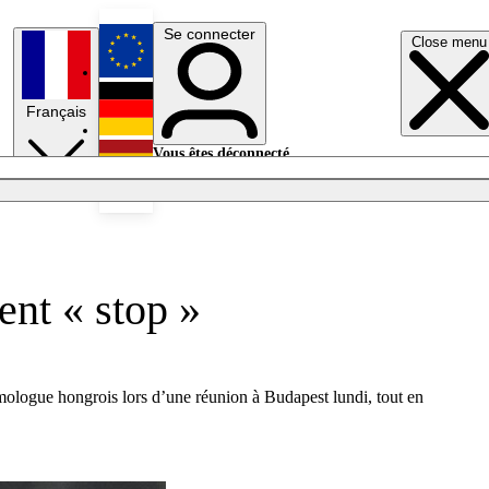
Se connecter
Close menu
English
Français
Deutsch
Vous êtes déconnecté.
Se connecter
Español
Lumières éteintes
ent « stop »
mologue hongrois lors d’une réunion à Budapest lundi, tout en