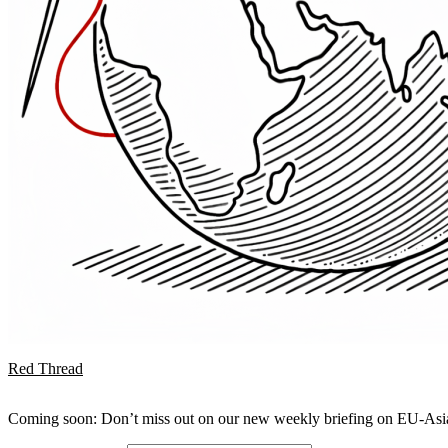
Red Thread
Coming soon: Don’t miss out on our new weekly briefing on EU-Asia 