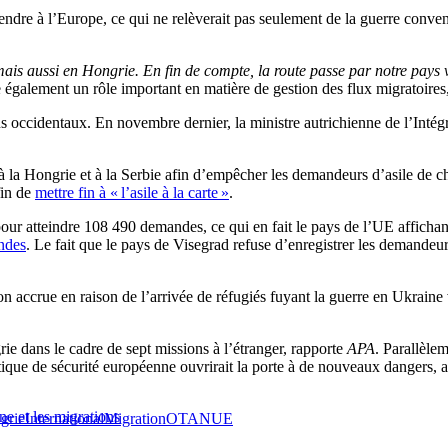
endre à l’Europe, ce qui ne relèverait pas seulement de la guerre conv
mais aussi en Hongrie. En fin de compte, la route passe par notre pays 
 également un rôle important en matière de gestion des flux migratoires, 
s occidentaux. En novembre dernier, la ministre autrichienne de l’Int
a Hongrie et à la Serbie afin d’empêcher les demandeurs d’asile de choi
fin de
mettre fin à « l’asile à la carte »
.
ur atteindre 108 490 demandes, ce qui en fait le pays de l’UE affichant
ndes
. Le fait que le pays de Visegrad refuse d’enregistrer les demandeur
sion accrue en raison de l’arrivée de réfugiés fuyant la guerre en Ukraine
 dans le cadre de sept missions à l’étranger, rapporte
APA
. Parallèle
ue de sécurité européenne ouvrirait la porte à de nouveaux dangers, a-
e et les migrations
grie
International
Migration
OTAN
UE