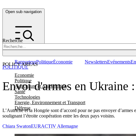
Open sub navigation
Recherche
Rapporteur
Politique
Économie
Newsletters
Evénements
Em
POLICY AREAS
POLITIQUE
Economie
Politique
Envoi d'armes en Ukraine : 
Agriculture et Alimentation
Santé
Technologies
Energie, Environnement et Transport
Défense
L’Autriche et la Hongrie sont d’accord pour ne pas envoyer d’armes e
soulignant l’étroite coopération entre les deux pays voisins.
Chiara Swaton
EURACTIV Allemagne