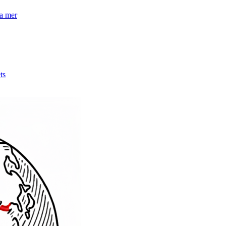
la mer
ts