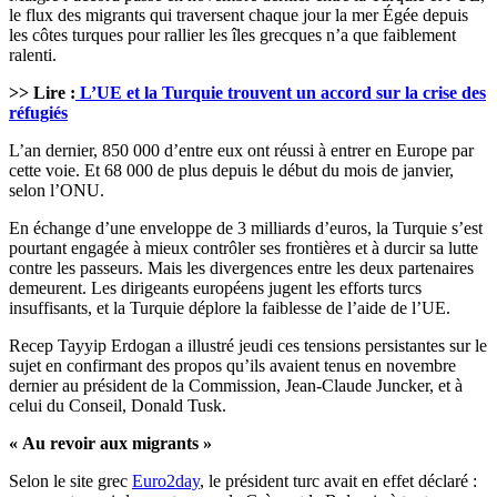
le flux des migrants qui traversent chaque jour la mer Égée depuis
les côtes turques pour rallier les îles grecques n’a que faiblement
ralenti.
>> Lire :
L’UE et la Turquie trouvent un accord sur la crise des
réfugiés
L’an dernier, 850 000 d’entre eux ont réussi à entrer en Europe par
cette voie. Et 68 000 de plus depuis le début du mois de janvier,
selon l’ONU.
En échange d’une enveloppe de 3 milliards d’euros, la Turquie s’est
pourtant engagée à mieux contrôler ses frontières et à durcir sa lutte
contre les passeurs. Mais les divergences entre les deux partenaires
demeurent. Les dirigeants européens jugent les efforts turcs
insuffisants, et la Turquie déplore la faiblesse de l’aide de l’UE.
Recep Tayyip Erdogan a illustré jeudi ces tensions persistantes sur le
sujet en confirmant des propos qu’ils avaient tenus en novembre
dernier au président de la Commission, Jean-Claude Juncker, et à
celui du Conseil, Donald Tusk.
« Au revoir aux migrants »
Selon le site grec
Euro2day
, le président turc avait en effet déclaré :