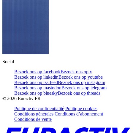
Social
Bezoek ons op facebook
Bezoek ons op x
Bezoek ons op linkedin
Bezoek ons op youtube
Bezoek ons op rss-feed
Bezoek ons op instagram
Bezoek ons op mastodon
Bezoek ons op telegram
Bezoek ons op bluesky
Bezoek ons op threads
©
2026
Euractiv FR
Politique de confidentialité
Politique cookies
Conditions générales
Conditions d’abonnement
Conditions de vente