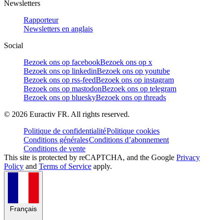
Newsletters
Rapporteur
Newsletters en anglais
Social
Bezoek ons op facebook
Bezoek ons op x
Bezoek ons op linkedin
Bezoek ons op youtube
Bezoek ons op rss-feed
Bezoek ons op instagram
Bezoek ons op mastodon
Bezoek ons op telegram
Bezoek ons op bluesky
Bezoek ons op threads
©
2026
Euractiv FR. All rights reserved.
Politique de confidentialité
Politique cookies
Conditions générales
Conditions d’abonnement
Conditions de vente
This site is protected by reCAPTCHA, and the Google
Privacy
Policy
and
Terms of Service
apply.
Français