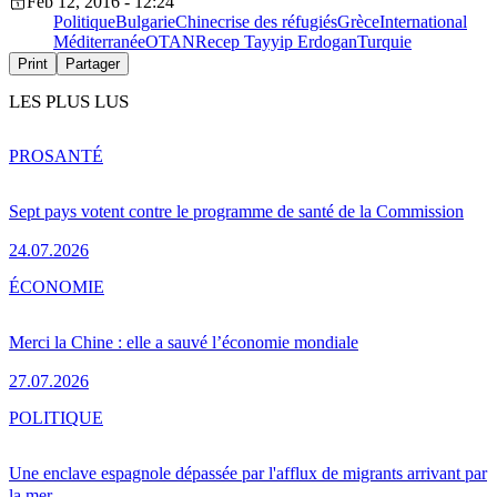
Feb 12, 2016 - 12:24
Politique
Bulgarie
Chine
crise des réfugiés
Grèce
International
Méditerranée
OTAN
Recep Tayyip Erdogan
Turquie
Print
Partager
LES PLUS LUS
PRO
SANTÉ
Sept pays votent contre le programme de santé de la Commission
24.07.2026
ÉCONOMIE
Merci la Chine : elle a sauvé l’économie mondiale
27.07.2026
POLITIQUE
Une enclave espagnole dépassée par l'afflux de migrants arrivant par
la mer