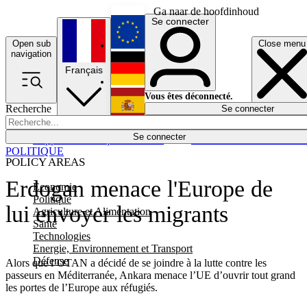
Ga naar de hoofdinhoud
Se connecter
Open sub
Close menu
English
navigation
Français
Deutsch
Vous êtes déconnecté.
Recherche
Se connecter
Español
Lumières éteintes
Se connecter
Rapporteur
Politique
Économie
Newsletters
Evénements
Em
POLITIQUE
POLICY AREAS
Erdogan menace l'Europe de
Economie
Politique
lui envoyer les migrants
Agriculture et Alimentation
Santé
Technologies
Energie, Environnement et Transport
Défense
Alors que l’OTAN a décidé de se joindre à la lutte contre les
passeurs en Méditerranée, Ankara menace l’UE d’ouvrir tout grand
les portes de l’Europe aux réfugiés.