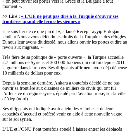
« on peut ouvrir les portes vers la Grèce et la Bulgarie à tout
moment ».
>> Lire :
« L’UE ne peut pas dire à la Turquie d’ouvrir ses
frontières quand elle ferme les siennes »
« Je suis fier de ce que j’ai dit », a lancé Recep Tayyip Erdogan
jeudi. « Nous avons défendu les droits de la Turquie et des réfugiés.
Et nous leur avons dit désolé, nous allons ouvrir les portes et dire au
revoir aux migrants. »
Très fière de sa politique de « porte ouverte », la Turquie accueille
2,7 millions de Syriens et 300 000 Irakiens qui ont fui depuis 2011
la guerre dans leur pays. Ses dirigeants affirment avoir déjà dépensé
10 milliards de dollars pour eux.
Depuis la semaine dernière, Ankara a toutefois décidé de ne pas
ouvrir sa frontière aux dizaines de milliers de civils qui ont fui
l’offensive du régime syrien, épaulé par l’aviation russe, sur la ville
d’Alep (nord).
Ses dirigeants ont indiqué avoir atteint les « limites » de leurs
capacités d’accueil et préféré venir en aide à cette nouvelle vague
sur le sol syrien.
L’UE et l’ONU l’ont toutefois appelé à laisser entrer les déplacés