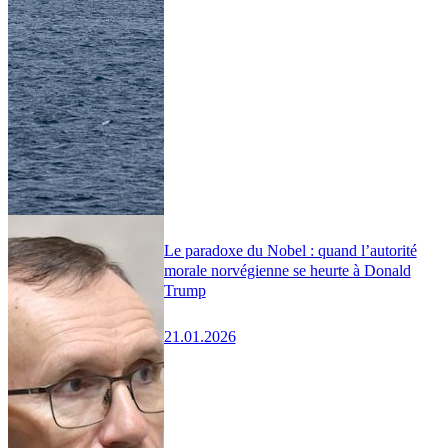
Le paradoxe du Nobel : quand l’autorité
morale norvégienne se heurte à Donald
Trump
21.01.2026