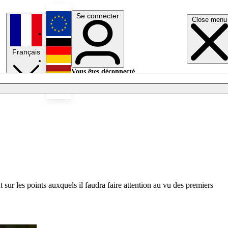
Se connecter
Close menu
English
Français
Deutsch
Vous êtes déconnecté.
Se connecter
Español
Lumières éteintes
t sur les points auxquels il faudra faire attention au vu des premiers