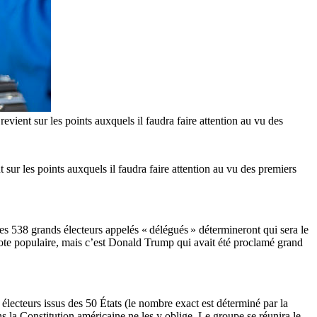
evient sur les points auxquels il faudra faire attention au vu des
t sur les points auxquels il faudra faire attention au vu des premiers
es 538 grands électeurs appelés « délégués » détermineront qui sera le
e vote populaire, mais c’est Donald Trump qui avait été proclamé grand
lecteurs issus des 50 États (le nombre exact est déterminé par la
s la Constitution américaine ne les y oblige. Le groupe se réunira le