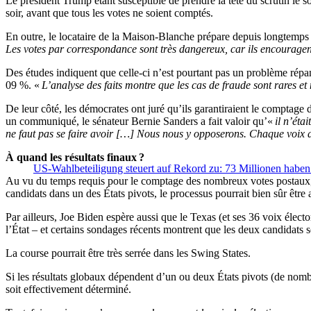
Le président Trump étant susceptible de prendre la tête du scrutin le 
soir, avant que tous les votes ne soient comptés.
En outre, le locataire de la Maison-Blanche prépare depuis longtemps sa
Les votes par correspondance sont très dangereux, car ils encouragen
Des études indiquent que celle-ci n’est pourtant pas un problème rép
09 %. «
L’analyse des faits montre que les cas de fraude sont rares e
De leur côté, les démocrates ont juré qu’ils garantiraient le comptag
un communiqué, le sénateur Bernie Sanders a fait valoir qu’«
il n’éta
ne faut pas se faire avoir […] Nous nous y opposerons. Chaque voix d
À quand les résultats finaux ?
US-Wahlbeteiligung steuert auf Rekord zu: 73 Millionen haben 
Au vu du temps requis pour le comptage des nombreux votes postaux, c
candidats dans un des États pivots, le processus pourrait bien sûr être
Par ailleurs, Joe Biden espère aussi que le Texas (et ses 36 voix électo
l’État – et certains sondages récents montrent que les deux candidats
La course pourrait être très serrée dans les Swing States.
Si les résultats globaux dépendent d’un ou deux États pivots (de nombr
soit effectivement déterminé.