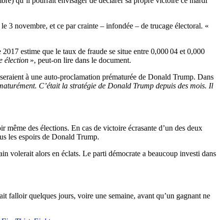
bre) qu’il pourrait envisager de déclarer sa propre victoire ce mardi
le 3 novembre, et ce par crainte – infondée – de trucage électoral. «
 2017 estime que le taux de fraude se situe entre 0,000 04 et 0,000
e élection
», peut-on lire dans le document.
opposeraient à une auto-proclamation prématurée de Donald Trump. Dans
maturément. C’était la stratégie de Donald Trump depuis des mois. Il
ir même des élections. En cas de victoire écrasante d’un des deux
tous les espoirs de Donald Trump.
cain volerait alors en éclats. Le parti démocrate a beaucoup investi dans
ait falloir quelques jours, voire une semaine, avant qu’un gagnant ne