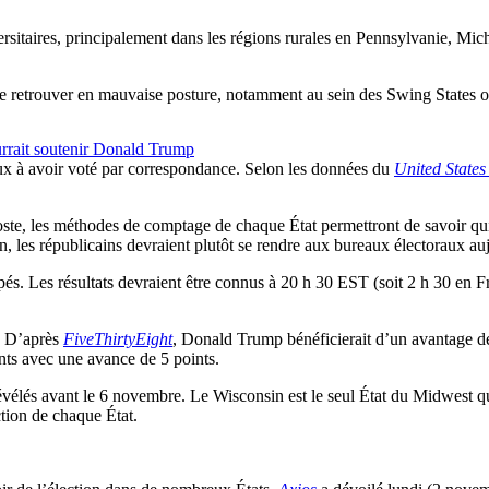
ersitaires, principalement dans les régions rurales en Pennsylvanie, Mic
 se retrouver en mauvaise posture, notamment au sein des Swing States où
ourrait soutenir Donald Trump
x à avoir voté par correspondance. Selon les données du
United States
te, les méthodes de comptage de chaque État permettront de savoir qui,
on, les républicains devraient plutôt se rendre aux bureaux électoraux a
pés. Les résultats devraient être connus à 20 h 30 EST (soit 2 h 30 en F
i. D’après
FiveThirtyEight
, Donald Trump bénéficierait d’un avantage de 1
nts avec une avance de 5 points.
s révélés avant le 6 novembre. Le Wisconsin est le seul État du Midwest 
ction de chaque État.