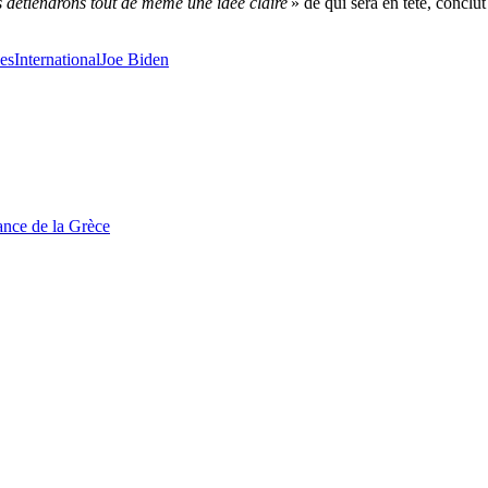
s détiendrons tout de même une idée claire
» de qui sera en tête, conclu
nes
International
Joe Biden
tance de la Grèce