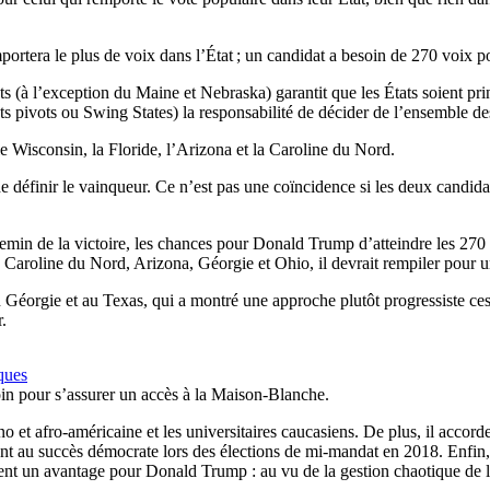
mportera le plus de voix dans l’État ; un candidat a besoin de 270 voix p
 (à l’exception du Maine et Nebraska) garantit que les États soient princ
tats pivots ou Swing States) la responsabilité de décider de l’ensemble de
le Wisconsin, la Floride, l’Arizona et la Caroline du Nord.
de définir le vainqueur. Ce n’est pas une coïncidence si les deux candida
emin de la victoire, les chances pour Donald Trump d’atteindre les 270 vo
re en Caroline du Nord, Arizona, Géorgie et Ohio, il devrait rempiler pour
 Géorgie et au Texas, qui a montré une approche plutôt progressiste ces 
.
iques
oin pour s’assurer un accès à la Maison-Blanche.
o et afro-américaine et les universitaires caucasiens. De plus, il accorde 
t au succès démocrate lors des élections de mi-mandat en 2018. Enfin, l
nt un avantage pour Donald Trump : au vu de la gestion chaotique de la cr