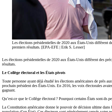
Les élections présidentielles de 2020 aux États-Unis diffèrent de
premiers résultats. [EPA-EFE | Erik S. Lesser]
Les élections présidentielles de 2020 aux États-Unis diffèrent des pré
résultats.
Le Collège électoral et les États pivots
Toute personne ayant déjà étudié les élections américaines de près aur
prochain président des États-Unis. En 2016, les voix électorales avaien
gagnant.
Qu’est-ce que le Collège électoral ? Pourquoi certains États sont-ils 
La Constitution américaine donne le pouvoir de décision ultime dans l
population d’un État). Ces électeurs sont généralement censés voter pou