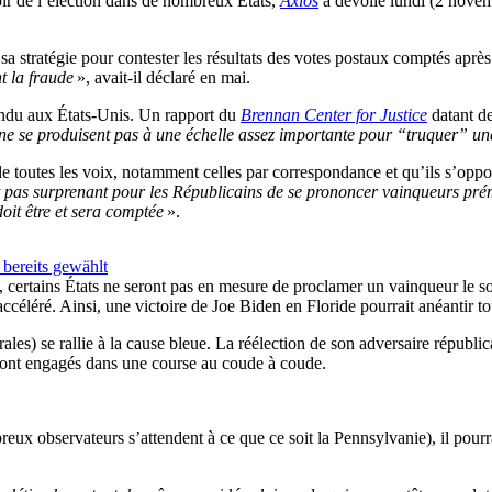
soir de l’élection dans de nombreux États,
Axios
a dévoilé lundi (2 novem
 stratégie pour contester les résultats des votes postaux comptés après 
t la fraude
», avait-il déclaré en mai.
andu aux États-Unis. Un rapport du
Brennan Center for Justice
datant de
t ne se produisent pas à une échelle assez importante pour “truquer” un
e de toutes les voix, notamment celles par correspondance et qu’ils s’
it pas surprenant pour les Républicains de se prononcer vainqueurs pré
oit être et sera comptée
».
bereits gewählt
ertains États ne seront pas en mesure de proclamer un vainqueur le so
 accéléré. Ainsi, une victoire de Joe Biden en Floride pourrait anéantir 
rales) se rallie à la cause bleue. La réélection de son adversaire républi
 sont engagés dans une course au coude à coude.
eux observateurs s’attendent à ce que ce soit la Pennsylvanie), il pourr