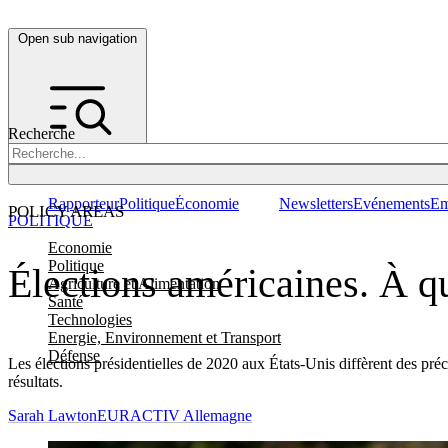
Open sub navigation
Recherche
Rapporteur
Politique
Économie
Newsletters
Evénements
Em
POLICY AREAS
POLITIQUE
Economie
Politique
Élections américaines. À quo
Agriculture et Alimentation
Santé
Technologies
Energie, Environnement et Transport
Défense
Les élections présidentielles de 2020 aux États-Unis diffèrent des pré
résultats.
Sarah Lawton
EURACTIV Allemagne