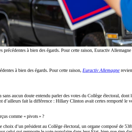
s précédentes à bien des égards. Pour cette raison, Euractiv Allemagne r
cédentes à bien des égards. Pour cette raison,
Euractiv Allemagne
revien
a sans aucun doute entendu parler des votes du Collège électoral, dont l
t d’ailleurs fait la différence : Hillary Clinton avait certes remporté l
perçus comme « pivots » ?
e choix d’un président au Collège électoral, un organe composé de 538 é
r celui qui remporte le vote populaire dans leur État, bien que rien dan