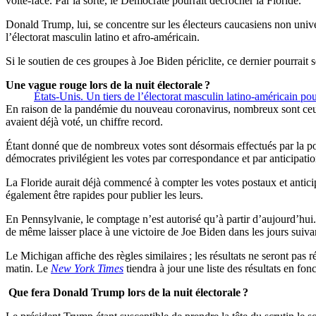
volte-face. Par la sorte, le Démocrate pourrait décrocher la Floride.
Donald Trump, lui, se concentre sur les électeurs caucasiens non univ
l’électorat masculin latino et afro-américain.
Si le soutien de ces groupes à Joe Biden périclite, ce dernier pourrait
Une vague rouge lors de la nuit électorale ?
États-Unis. Un tiers de l’électorat masculin latino-américain p
En raison de la pandémie du nouveau coronavirus, nombreux sont ceu
avaient déjà voté, un chiffre record.
Étant donné que de nombreux votes sont désormais effectués par la pos
démocrates privilégient les votes par correspondance et par anticipati
La Floride aurait déjà commencé à compter les votes postaux et antici
également être rapides pour publier les leurs.
En Pennsylvanie, le comptage n’est autorisé qu’à partir d’aujourd’hu
de même laisser place à une victoire de Joe Biden dans les jours suiva
Le Michigan affiche des règles similaires ; les résultats ne seront pa
matin. Le
New York Times
tiendra à jour une liste des résultats en fon
Que fera Donald Trump lors de la nuit électorale ?