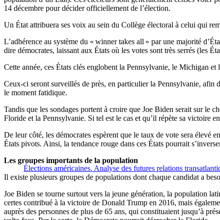
14 décembre pour décider officiellement de l’élection.
Un État attribuera ses voix au sein du Collège électoral à celui qui re
L’adhérence au système du « winner takes all » par une majorité d’États
dire démocrates, laissant aux États où les votes sont très serrés (les É
Cette année, ces États clés englobent la Pennsylvanie, le Michigan et 
Ceux-ci seront surveillés de près, en particulier la Pennsylvanie, afin 
le moment fatidique.
Tandis que les sondages portent à croire que Joe Biden serait sur le ch
Floride et la Pennsylvanie. Si tel est le cas et qu’il répète sa victoi
De leur côté, les démocrates espèrent que le taux de vote sera élevé en
États pivots. Ainsi, la tendance rouge dans ces États pourrait s’inverser
Les groupes importants de la population
Élections américaines. Analyse des futures relations transatlant
Il existe plusieurs groupes de populations dont chaque candidat a bes
Joe Biden se tourne surtout vers la jeune génération, la population latin
certes contribué à la victoire de Donald Trump en 2016, mais égalemen
auprès des personnes de plus de 65 ans, qui constituaient jusqu’à prése