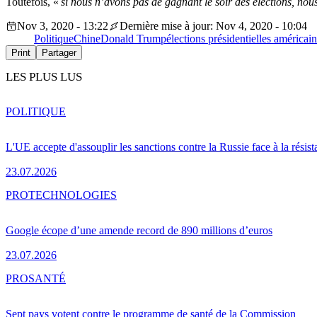
Toutefois, «
si nous n’avons pas de gagnant le soir des élections, nou
Nov 3, 2020 - 13:22
Dernière mise à jour: Nov 4, 2020 - 10:04
Politique
Chine
Donald Trump
élections présidentielles américai
Print
Partager
LES PLUS LUS
POLITIQUE
L'UE accepte d'assouplir les sanctions contre la Russie face à la résis
23.07.2026
PRO
TECHNOLOGIES
Google écope d’une amende record de 890 millions d’euros
23.07.2026
PRO
SANTÉ
Sept pays votent contre le programme de santé de la Commission