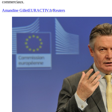
commerciaux.
Amandine Gillet
EURACTIV.fr
/
Reuters