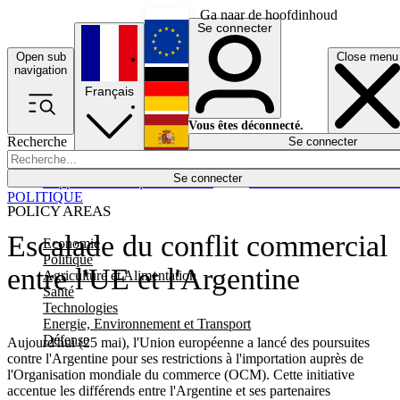
Ga naar de hoofdinhoud
Se connecter
Open sub
Close menu
English
navigation
Français
Deutsch
Vous êtes déconnecté.
Recherche
Se connecter
Español
Lumières éteintes
Se connecter
Rapporteur
Politique
Économie
Newsletters
Evénements
Em
POLITIQUE
POLICY AREAS
Escalade du conflit commercial
Economie
Politique
entre l'UE et l'Argentine
Agriculture et Alimentation
Santé
Technologies
Energie, Environnement et Transport
Défense
Aujourd'hui (25 mai), l'Union européenne a lancé des poursuites
contre l'Argentine pour ses restrictions à l'importation auprès de
l'Organisation mondiale du commerce (OCM). Cette initiative
accentue les différends entre l'Argentine et ses partenaires