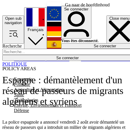
Ga naar de hoofdinhoud
Se connecter
Open sub
Close menu
English
navigation
Français
Deutsch
Vous êtes déconnecté.
Recherche
Se connecter
Español
Lumières éteintes
Se connecter
Rapporteur
Politique
Économie
Newsletters
Evénements
Em
POLITIQUE
POLICY AREAS
Espagne : démantèlement d'un
Economie
Politique
réseau de passeurs de migrants
Agriculture et Alimentation
Santé
algériens et syriens
Technologies
Energie, Environnement et Transport
Défense
La police espagnole a annoncé vendredi 2 août avoir démantelé un
réseau de passeurs qui a introduit un millier de migrants algériens et