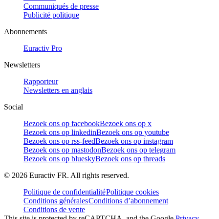
Communiqués de presse
Publicité politique
Abonnements
Euractiv Pro
Newsletters
Rapporteur
Newsletters en anglais
Social
Bezoek ons op facebook
Bezoek ons op x
Bezoek ons op linkedin
Bezoek ons op youtube
Bezoek ons op rss-feed
Bezoek ons op instagram
Bezoek ons op mastodon
Bezoek ons op telegram
Bezoek ons op bluesky
Bezoek ons op threads
©
2026
Euractiv FR. All rights reserved.
Politique de confidentialité
Politique cookies
Conditions générales
Conditions d’abonnement
Conditions de vente
This site is protected by reCAPTCHA, and the Google
Privacy