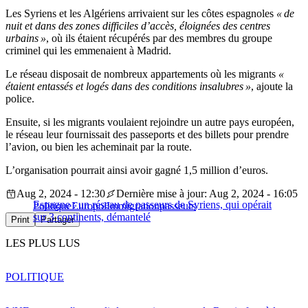
Les Syriens et les Algériens arrivaient sur les côtes espagnoles
« de
nuit et dans des zones difficiles d’accès, éloignées des centres
urbains »
, où ils étaient récupérés par des membres du groupe
criminel qui les emmenaient à Madrid.
Le réseau disposait de nombreux appartements où les migrants
«
étaient entassés et logés dans des conditions insalubres »
, ajoute la
police.
Ensuite, si les migrants voulaient rejoindre un autre pays européen,
le réseau leur fournissait des passeports et des billets pour prendre
l’avion, ou bien les acheminait par la route.
L’organisation pourrait ainsi avoir gagné 1,5 million d’euros.
Aug 2, 2024 - 12:30
Dernière mise à jour: Aug 2, 2024 - 16:05
Espagne : un réseau de passeurs de Syriens, qui opérait
Politique
Europol
Immigration
passeurs
sur 3 continents, démantelé
Print
Partager
LES PLUS LUS
POLITIQUE