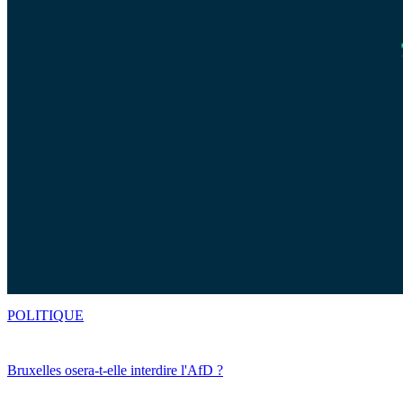
POLITIQUE
Bruxelles osera-t-elle interdire l'AfD ?