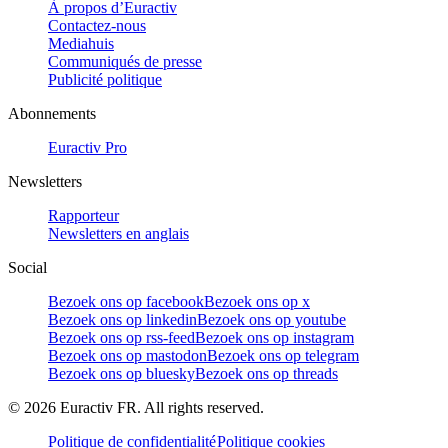
À propos d’Euractiv
Contactez-nous
Mediahuis
Communiqués de presse
Publicité politique
Abonnements
Euractiv Pro
Newsletters
Rapporteur
Newsletters en anglais
Social
Bezoek ons op facebook
Bezoek ons op x
Bezoek ons op linkedin
Bezoek ons op youtube
Bezoek ons op rss-feed
Bezoek ons op instagram
Bezoek ons op mastodon
Bezoek ons op telegram
Bezoek ons op bluesky
Bezoek ons op threads
©
2026
Euractiv FR. All rights reserved.
Politique de confidentialité
Politique cookies