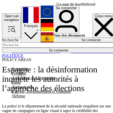
Ga naar de hoofdinhoud
Se connecter
Open sub
Close menu
English
navigation
Français
Deutsch
Vous êtes déconnecté.
Recherche
Se connecter
Español
Lumières éteintes
Se connecter
Rapporteur
Politique
Économie
Newsletters
Evénements
Em
POLITIQUE
POLICY AREAS
Espagne : la désinformation
Economie
Politique
inquiète les autorités à
Agriculture et Alimentation
Santé
l’approche des élections
Technologies
Energie, Environnement et Transport
Défense
La police et le département de la sécurité nationale enquêtent sur une
vague de campagnes en ligne visant à saper la crédibilité des