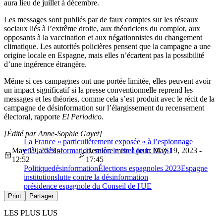
aura lieu de juillet à décembre.
Les messages sont publiés par de faux comptes sur les réseaux
sociaux liés à l’extrême droite, aux théoriciens du complot, aux
opposants à la vaccination et aux négationnistes du changement
climatique. Les autorités policières pensent que la campagne a une
origine locale en Espagne, mais elles n’écartent pas la possibilité
d’une ingérence étrangère.
Même si ces campagnes ont une portée limitée, elles peuvent avoir
un impact significatif si la presse conventionnelle reprend les
messages et les théories, comme cela s’est produit avec le récit de la
campagne de désinformation sur l’élargissement du recensement
électoral, rapporte
El Periodico
.
[Édité par Anne-Sophie Gayet]
La France « particulièrement exposée » à l’espionnage
May 19, 2023 -
et à la désinformation, selon le chef de la DGSI
Dernière mise à jour: May 19, 2023 -
12:52
17:45
Politique
désinformation
Élections espagnoles 2023
Espagne
institutions
lutte contre la désinformation
présidence espagnole du Conseil de l'UE
Print
Partager
LES PLUS LUS