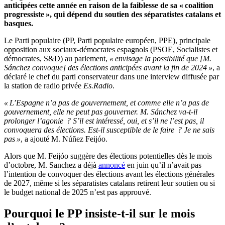
anticipées cette année en raison de la faiblesse de sa « coalition
progressiste », qui dépend du soutien des séparatistes catalans et
basques.
Le Parti populaire (PP, Parti populaire européen, PPE), principale
opposition aux sociaux-démocrates espagnols (PSOE, Socialistes et
démocrates, S&D) au parlement,
« envisage la possibilité que [M.
Sánchez convoque] des élections anticipées avant la fin de 2024 »
, a
déclaré le chef du parti conservateur dans une interview diffusée par
la station de radio privée
Es.Radio
.
« L’Espagne n’a pas de gouvernement, et comme elle n’a pas de
gouvernement, elle ne peut pas gouverner. M. Sánchez va-t-il
prolonger l’agonie ? S’il est intéressé, oui, et s’il ne l’est pas, il
convoquera des élections. Est-il susceptible de le faire ? Je ne sais
pas »
, a ajouté M. Núñez Feijóo.
Alors que M. Feijóo suggère des élections potentielles dès le mois
d’octobre, M. Sanchez a déjà
annoncé
en juin qu’il n’avait pas
l’intention de convoquer des élections avant les élections générales
de 2027, même si les séparatistes catalans retirent leur soutien ou si
le budget national de 2025 n’est pas approuvé.
Pourquoi le PP insiste-t-il sur le mois