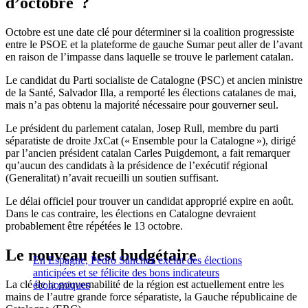
d’octobre ?
Octobre est une date clé pour déterminer si la coalition progressiste
entre le PSOE et la plateforme de gauche Sumar peut aller de l’avant
en raison de l’impasse dans laquelle se trouve le parlement catalan.
Le candidat du Parti socialiste de Catalogne (PSC) et ancien ministre
de la Santé, Salvador Illa, a remporté les élections catalanes de mai,
mais n’a pas obtenu la majorité nécessaire pour gouverner seul.
Le président du parlement catalan, Josep Rull, membre du parti
séparatiste de droite JxCat (« Ensemble pour la Catalogne »), dirigé
par l’ancien président catalan Carles Puigdemont, a fait remarquer
qu’aucun des candidats à la présidence de l’exécutif régional
(Generalitat) n’avait recueilli un soutien suffisant.
Le délai officiel pour trouver un candidat approprié expire en août.
Dans le cas contraire, les élections en Catalogne devraient
probablement être répétées le 13 octobre.
Le nouveau test budgétaire
En Espagne, Pedro Sánchez exclut des élections
anticipées et se félicite des bons indicateurs
La clé de la gouvernabilité de la région est actuellement entre les
économiques
mains de l’autre grande force séparatiste, la Gauche républicaine de