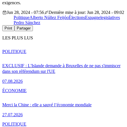
exigences.
Jun 28, 2024 - 07:56
Dernière mise à jour: Jun 28, 2024 - 09:02
Politique
Alberto Núñez Feijóo
Élections
Espagne
legislatives
Pedro Sánchez
Print
Partager
LES PLUS LUS
POLITIQUE
EXCLUSIF : L'Islande demande à Bruxelles de ne pas s'immiscer
dans son référendum sur l'UE
07.08.2026
ÉCONOMIE
Merci la Chine : elle a sauvé l’économie mondiale
27.07.2026
POLITIQUE