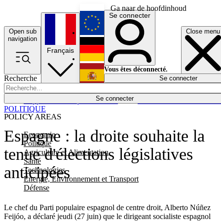
Ga naar de hoofdinhoud
Se connecter
Open sub
Close menu
English
navigation
Français
Deutsch
Vous êtes déconnecté.
Recherche
Se connecter
Español
Lumières éteintes
Se connecter
Rapporteur
Politique
Économie
Newsletters
Evénements
Em
POLITIQUE
POLICY AREAS
Espagne : la droite souhaite la
Economie
Politique
tenue d'élections législatives
Agriculture et Alimentation
Santé
anticipées
Technologies
Energie, Environnement et Transport
Défense
Le chef du Parti populaire espagnol de centre droit, Alberto Núñez
Feijóo, a déclaré jeudi (27 juin) que le dirigeant socialiste espagnol