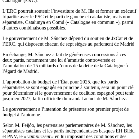
Catalogne (ERC).
L’ERC pourrait soutenir l’investiture de M. Illa et former un exécutif
tripartite avec le PSC et le parti de gauche et catalaniste, mais non
séparatiste, Catalunya en Comú (« Catalogne en commun »), parmi
d’autres combinaisons possibles.
Le gouvernement de M. Sánchez dépend du soutien de JxCat et de
l’ERC, qui disposent chacun de sept sièges au parlement de Madrid.
En échange, M. Sánchez a fait de généreuses concessions à ces
deux partis, notamment une loi d’amnistie controversée et
l’annulation de 15 milliards d’euros de la dette de la Catalogne à
l’égard de Madrid.
L’approbation du budget de l’État pour 2025, que les partis
séparatistes se sont engagés en principe à soutenir, sera un point clé
pour déterminer si le gouvernement de coalition espagnol peut tenir
jusqu’en 2027, la fin officielle du mandat actuel de M. Sánchez.
Le gouvernement a l’intention de présenter son premier projet de
budget à l’automne.
Selon M. Feijóo, les partenaires parlementaires de M. Sánchez, les
séparatistes catalans et les partis indépendantistes basques EH Bildu
et PNV, le
« vampirisent »
en lui imposant des conditions et des