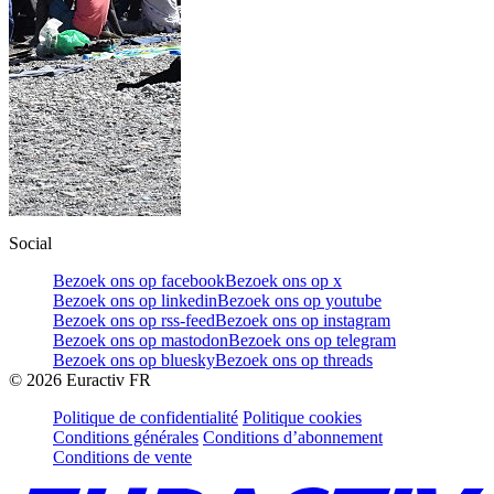
Social
Bezoek ons op facebook
Bezoek ons op x
Bezoek ons op linkedin
Bezoek ons op youtube
Bezoek ons op rss-feed
Bezoek ons op instagram
Bezoek ons op mastodon
Bezoek ons op telegram
Bezoek ons op bluesky
Bezoek ons op threads
©
2026
Euractiv FR
Politique de confidentialité
Politique cookies
Conditions générales
Conditions d’abonnement
Conditions de vente