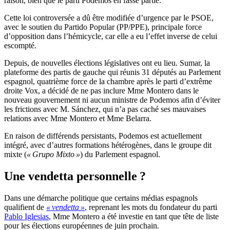
raison, bien que le parti Podemos en fasse partie.
Cette loi controversée a dû être modifiée d’urgence par le PSOE,
avec le soutien du Partido Popular (PP/PPE), principale force
d’opposition dans l’hémicycle, car elle a eu l’effet inverse de celui
escompté.
Depuis, de nouvelles élections législatives ont eu lieu. Sumar, la
plateforme des partis de gauche qui réunis 31 députés au Parlement
espagnol, quatrième force de la chambre après le parti d’extrême
droite Vox, a décidé de ne pas inclure Mme Montero dans le
nouveau gouvernement ni aucun ministre de Podemos afin d’éviter
les frictions avec M. Sánchez, qui n’a pas caché ses mauvaises
relations avec Mme Montero et Mme Belarra.
En raison de différends persistants, Podemos est actuellement
intégré, avec d’autres formations hétérogènes, dans le groupe dit
mixte (
« Grupo Mixto »
) du Parlement espagnol.
Une vendetta personnelle ?
Dans une démarche politique que certains médias espagnols
qualifient de
« vendetta »
, reprenant les mots du fondateur du parti
Pablo Iglesias
, Mme Montero a été investie en tant que tête de liste
pour les élections européennes de juin prochain.