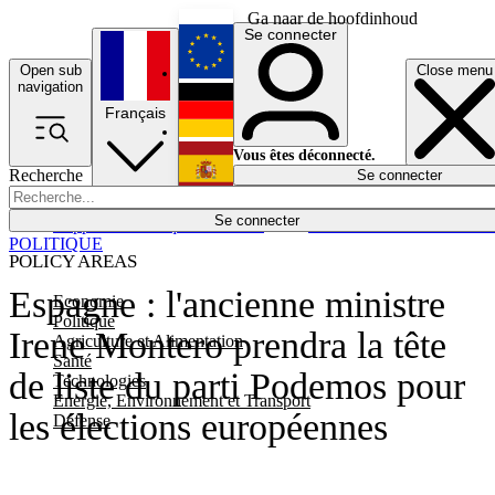
Ga naar de hoofdinhoud
Se connecter
Open sub
Close menu
English
navigation
Français
Deutsch
Vous êtes déconnecté.
Recherche
Se connecter
Español
Lumières éteintes
Se connecter
Rapporteur
Politique
Économie
Newsletters
Evénements
Em
POLITIQUE
POLICY AREAS
Espagne : l'ancienne ministre
Economie
Politique
Irene Montero prendra la tête
Agriculture et Alimentation
Santé
de liste du parti Podemos pour
Technologies
Energie, Environnement et Transport
les élections européennes
Défense