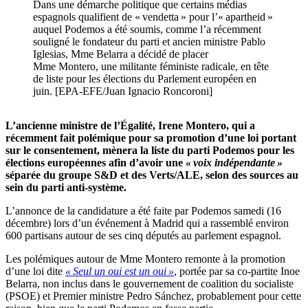
Dans une démarche politique que certains médias
espagnols qualifient de « vendetta » pour l’« apartheid »
auquel Podemos a été soumis, comme l’a récemment
souligné le fondateur du parti et ancien ministre Pablo
Iglesias, Mme Belarra a décidé de placer
Mme Montero, une militante féministe radicale, en tête
de liste pour les élections du Parlement européen en
juin. [EPA-EFE/Juan Ignacio Roncoroni]
L’ancienne ministre de l’Égalité, Irene Montero, qui a
récemment fait polémique pour sa promotion d’une loi portant
sur le consentement, mènera la liste du parti Podemos pour les
élections européennes afin d’avoir une
« voix indépendante »
séparée du groupe S&D et des Verts/ALE, selon des sources au
sein du parti anti-système.
L’annonce de la candidature a été faite par Podemos samedi (16
décembre) lors d’un événement à Madrid qui a rassemblé environ
600 partisans autour de ses cinq députés au parlement espagnol.
Les polémiques autour de Mme Montero remonte à la promotion
d’une loi dite
« Seul un oui est un oui »
, portée par sa co-partite Inoe
Belarra, non inclus dans le gouvernement de coalition du socialiste
(PSOE) et Premier ministre Pedro Sánchez, probablement pour cette