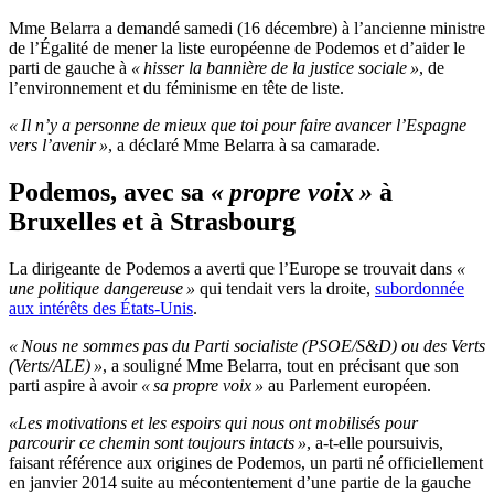
Mme Belarra a demandé samedi (16 décembre) à l’ancienne ministre
de l’Égalité de mener la liste européenne de Podemos et d’aider le
parti de gauche à
« hisser la bannière de la justice sociale »
, de
l’environnement et du féminisme en tête de liste.
« Il n’y a personne de mieux que toi pour faire avancer l’Espagne
vers l’avenir »
, a déclaré Mme Belarra à sa camarade.
Podemos, avec sa
« propre voix »
à
Bruxelles et à Strasbourg
La dirigeante de Podemos a averti que l’Europe se trouvait dans
«
une politique dangereuse »
qui tendait vers la droite,
subordonnée
aux intérêts des États-Unis
.
« Nous ne sommes pas du Parti socialiste (PSOE/S&D) ou des Verts
(Verts/ALE) »
, a souligné Mme Belarra, tout en précisant que son
parti aspire à avoir
« sa propre voix »
au Parlement européen.
«Les motivations et les espoirs qui nous ont mobilisés pour
parcourir ce chemin sont toujours intacts »
, a-t-elle poursuivis,
faisant référence aux origines de Podemos, un parti né officiellement
en janvier 2014 suite au mécontentement d’une partie de la gauche