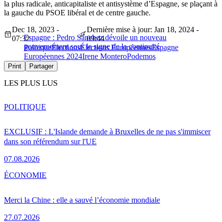
la plus radicale, anticapitaliste et antisystème d’Espagne, se plaçant à
la gauche du PSOE libéral et de centre gauche.
Dec 18, 2023 -
Dernière mise à jour: Jan 18, 2024 -
Espagne : Pedro Sánchez dévoile un nouveau
07:32
09:44
gouvernement sous le signe de la continuité
Politique
Élections
Élections Européennes
Espagne
Européennes 2024
Irene Montero
Podemos
Print
Partager
LES PLUS LUS
POLITIQUE
EXCLUSIF : L'Islande demande à Bruxelles de ne pas s'immiscer
dans son référendum sur l'UE
07.08.2026
ÉCONOMIE
Merci la Chine : elle a sauvé l’économie mondiale
27.07.2026