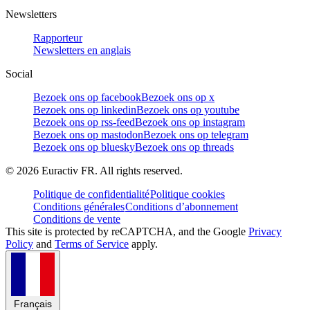
Newsletters
Rapporteur
Newsletters en anglais
Social
Bezoek ons op facebook
Bezoek ons op x
Bezoek ons op linkedin
Bezoek ons op youtube
Bezoek ons op rss-feed
Bezoek ons op instagram
Bezoek ons op mastodon
Bezoek ons op telegram
Bezoek ons op bluesky
Bezoek ons op threads
©
2026
Euractiv FR. All rights reserved.
Politique de confidentialité
Politique cookies
Conditions générales
Conditions d’abonnement
Conditions de vente
This site is protected by reCAPTCHA, and the Google
Privacy
Policy
and
Terms of Service
apply.
Français