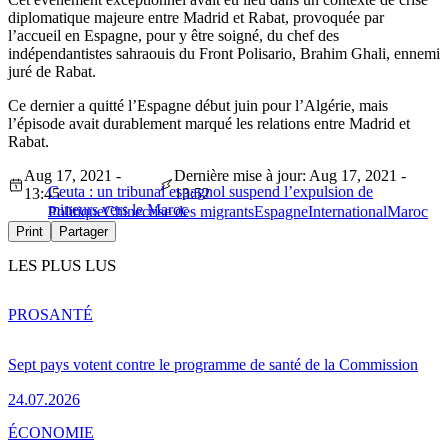
diplomatique majeure entre Madrid et Rabat, provoquée par
l’accueil en Espagne, pour y être soigné, du chef des
indépendantistes sahraouis du Front Polisario, Brahim Ghali, ennemi
juré de Rabat.
Ce dernier a quitté l’Espagne début juin pour l’Algérie, mais
l’épisode avait durablement marqué les relations entre Madrid et
Rabat.
Aug 17, 2021 -
Dernière mise à jour: Aug 17, 2021 -
Ceuta : un tribunal espagnol suspend l’expulsion de
13:45
13:52
mineurs vers le Maroc
Politique
Chine
crise des migrants
Espagne
International
Maroc
Print
Partager
LES PLUS LUS
PRO
SANTÉ
Sept pays votent contre le programme de santé de la Commission
24.07.2026
ÉCONOMIE