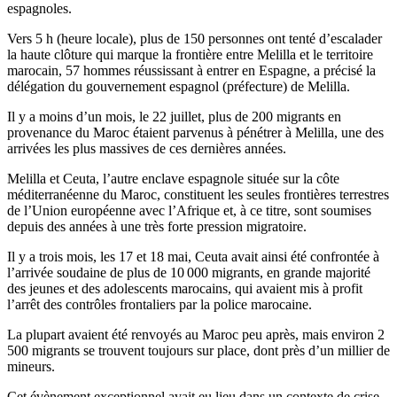
espagnoles.
Vers 5 h (heure locale), plus de 150 personnes ont tenté d’escalader
la haute clôture qui marque la frontière entre Melilla et le territoire
marocain, 57 hommes réussissant à entrer en Espagne, a précisé la
délégation du gouvernement espagnol (préfecture) de Melilla.
Il y a moins d’un mois, le 22 juillet, plus de 200 migrants en
provenance du Maroc étaient parvenus à pénétrer à Melilla, une des
arrivées les plus massives de ces dernières années.
Melilla et Ceuta, l’autre enclave espagnole située sur la côte
méditerranéenne du Maroc, constituent les seules frontières terrestres
de l’Union européenne avec l’Afrique et, à ce titre, sont soumises
depuis des années à une très forte pression migratoire.
Il y a trois mois, les 17 et 18 mai, Ceuta avait ainsi été confrontée à
l’arrivée soudaine de plus de 10 000 migrants, en grande majorité
des jeunes et des adolescents marocains, qui avaient mis à profit
l’arrêt des contrôles frontaliers par la police marocaine.
La plupart avaient été renvoyés au Maroc peu après, mais environ 2
500 migrants se trouvent toujours sur place, dont près d’un millier de
mineurs.
Cet évènement exceptionnel avait eu lieu dans un contexte de crise