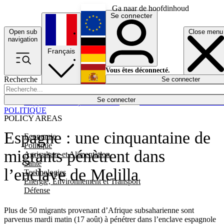
Ga naar de hoofdinhoud
Se connecter
Open sub
Close menu
English
navigation
Français
Deutsch
Vous êtes déconnecté.
Recherche
Se connecter
Español
Lumières éteintes
Se connecter
Rapporteur
Politique
Économie
Newsletters
Evénements
Em
POLITIQUE
POLICY AREAS
Espagne : une cinquantaine de
Economie
Politique
migrants pénètrent dans
Agriculture et Alimentation
Santé
l’enclave de Melilla
Technologies
Energie, Environnement et Transport
Défense
Plus de 50 migrants provenant d’Afrique subsaharienne sont
parvenus mardi matin (17 août) à pénétrer dans l’enclave espagnole