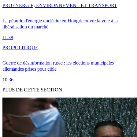
PRO
ENERGIE, ENVIRONNEMENT ET TRANSPORT
La pénurie d'énergie nucléaire en Hongrie ouvre la voie à la
libéralisation du marché
11:38
PRO
POLITIQUE
Guerre de désinformation russe : les élections municipales
allemandes prises pour cible
10:36
PLUS DE CETTE SECTION