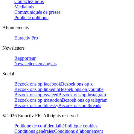
Contactez-nous
Mediahuis
Communiqués de presse
Publicité politique
Abonnements
Euractiv Pro
Newsletters
Rapporteur
Newsletters en anglais
Social
Bezoek ons op facebook
Bezoek ons op x
Bezoek ons op linkedin
Bezoek ons op youtube
Bezoek ons op rss-feed
Bezoek ons op instagram
Bezoek ons op mastodon
Bezoek ons op telegram
Bezoek ons op bluesky
Bezoek ons op threads
©
2026
Euractiv FR. All rights reserved.
Politique de confidentialité
Politique cookies
Conditions générales
Conditions d’abonnement