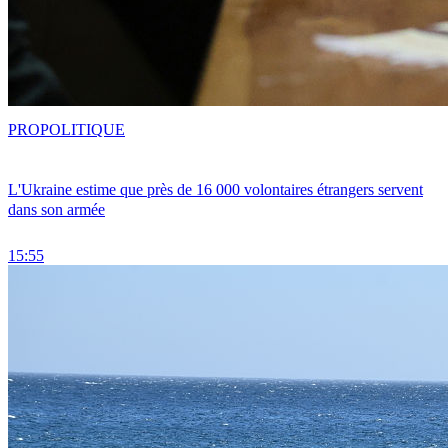
PRO
POLITIQUE
L'Ukraine estime que près de 16 000 volontaires étrangers servent
dans son armée
15:55