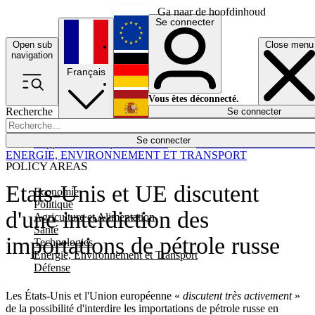
Ga naar de hoofdinhoud
Se connecter
Open sub
Close menu
English
navigation
Français
Deutsch
Vous êtes déconnecté.
Recherche
Se connecter
Español
Lumières éteintes
Se connecter
Rapporteur
Politique
Économie
Newsletters
Evénements
Em
ENERGIE, ENVIRONNEMENT ET TRANSPORT
POLICY AREAS
Etats-Unis et UE discutent
Economie
Politique
d'une interdiction des
Agriculture et Alimentation
Santé
importations de pétrole russe
Technologies
Energie, Environnement et Transport
Défense
Les États-Unis et l'Union européenne «
discutent très activement
»
de la possibilité d'interdire les importations de pétrole russe en