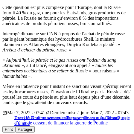
Cette question est plus complexe pour l’Europe, dont la Russie
fournit 40 % du gaz, que pour les États-Unis, gros producteurs de
pétrole. La Russie ne fournit qu’environ 8 % des importations
américaines de produits pétroliers russes, bruts ou raffinés.
Interrogé dimanche sur CNN à propos de l’achat de pétrole russe
par le géant britannique des hydrocarbures Shell, le ministre
ukrainien des Affaires étrangères, Dmytro Kouleba a plaidé : «
Arrêtez d’acheter du pétrole russe.
»
«
Aujourd’hui, le pétrole et le gaz russes ont l’odeur du sang
ukrainien
», a-t-il lancé, élargissant son appel à «
toutes les
entreprises occidentales à se retirer de Russie
» pour raisons «
humanitaires
».
Même en l’absence pour l’instant de sanctions visant spécifiquement
les hydrocarbures russes, l’invasion de l’Ukraine par la Russie a déjà
poussé les cours du pétrole au plus haut depuis plus d’une décennie,
tandis que le gaz atteint de nouveaux records.
Mar 7, 2022 - 07:41
Dernière mise à jour: Mar 7, 2022 - 07:43
Une ONG ukrainienne plaide pour que les importations
Energie, Environnement et Transport
Energie & Climat
Russie
d’énergie cessent de financer la guerre de Poutine
Ukraine
Print
Partager