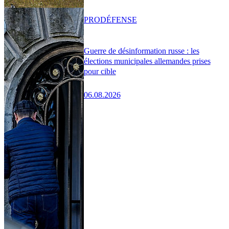
PRO
DÉFENSE
Guerre de désinformation russe : les
élections municipales allemandes prises
pour cible
06.08.2026