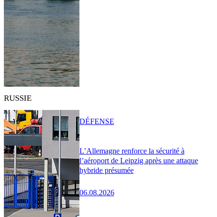
RUSSIE
DÉFENSE
L’Allemagne renforce la sécurité à
l’aéroport de Leipzig après une attaque
hybride présumée
06.08.2026