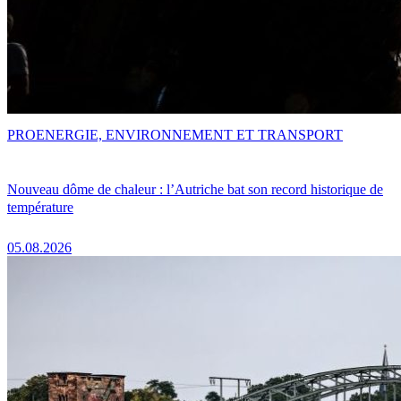
PRO
ENERGIE, ENVIRONNEMENT ET TRANSPORT
Nouveau dôme de chaleur : l’Autriche bat son record historique de
température
05.08.2026