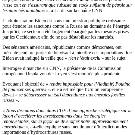
russe tout en s’assurant que subsiste un stock suffisant de pétrole sur
les marchés mondiaux
», a-t-il dit sur la chaîne CNN.
L’administration Biden est sous une pression politique croissante
pour étendre les sanctions contre la Russie au domaine de l’énergie.
Jusqu’ici, ce secteur a été largement épargné par les mesures prises
par les Occidentaux afin de ne pas déstabiliser les marchés.
Des sénateurs américains, républicains comme démocrates, ont
présenté jeudi un projet de loi visant à interdire ces importations. Joe
Biden avait indiqué la veille que «
rien n’était exclu
» sur le sujet.
Interrogée dimanche sur CNN, la présidente de la Commission
européenne Ursula von der Leyen s’est montrée plus prudente.
Évoquant l’objectif de «
rendre impossible pour (Vladimir) Poutine
de financer ses guerres
», elle a estimé que l’Union européenne
devait «
se débarrasser de (sa) dépendance aux énergies fossiles
russes
».
«
Nous discutons donc dans l’UE d’une approche stratégique sur la
façon d’accélérer les investissements dans les énergies
renouvelables, sur la façon de diversifier notre approvisionnement
énergétique
», a-t-elle expliqué sans mentionner d’interdiction des
importations d’hydrocarbures russes.