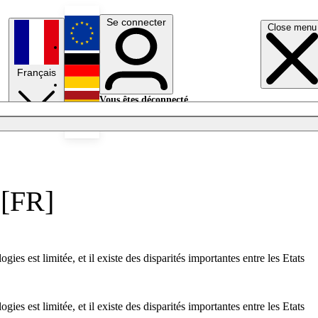
Se connecter
Close menu
English
Français
Deutsch
Vous êtes déconnecté.
Se connecter
Español
Lumières éteintes
 [FR]
es est limitée, et il existe des disparités importantes entre les Etats
es est limitée, et il existe des disparités importantes entre les Etats