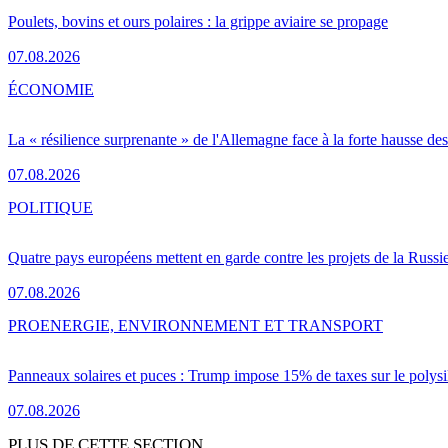
Poulets, bovins et ours polaires : la grippe aviaire se propage
07.08.2026
ÉCONOMIE
La « résilience surprenante » de l'Allemagne face à la forte hausse de
07.08.2026
POLITIQUE
Quatre pays européens mettent en garde contre les projets de la Russi
07.08.2026
PRO
ENERGIE, ENVIRONNEMENT ET TRANSPORT
Panneaux solaires et puces : Trump impose 15% de taxes sur le polysi
07.08.2026
PLUS DE CETTE SECTION