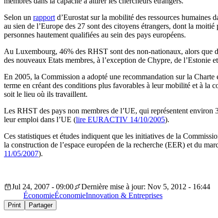
membres dans la capacité à attirer les chercheurs étrangers.
Selon un
rapport
d’Eurostat sur la mobilité des ressources humaines 
au sien de l’Europe des 27 sont des citoyens étrangers, dont la moitié 
personnes hautement qualifiées au sein des pays européens.
Au Luxembourg, 46% des RHST sont des non-nationaux, alors que dans
des nouveaux Etats membres, à l’exception de Chypre, de l’Estonie et d
En 2005, la Commission a adopté une recommandation sur la Charte eur
terme en créant des conditions plus favorables à leur mobilité et à la co
soit le lieu où ils travaillent.
Les RHST des pays non membres de l’UE, qui représentent environ 3% d
leur emploi dans l’UE (
lire EURACTIV 14/10/2005
).
Ces statistiques et études indiquent que les initiatives de la Commiss
la construction de l’espace européen de la recherche (EER) et du marc
11/05/2007
).
Jul 24, 2007 - 09:00
Dernière mise à jour: Nov 5, 2012 - 16:44
Économie
Économie
Innovation & Entreprises
Print
Partager