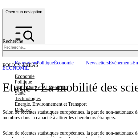
Open sub navigation
Recherche
Rapporteur
Politique
Économie
Newsletters
Evénements
Em
POLICY AREAS
ÉCONOMIE
Economie
Politique
Etude : La mobilité des sci
Agriculture et Alimentation
Santé
Technologies
Energie, Environnement et Transport
Défense
Selon de récentes statistiques européennes, la part de non-nationaux da
membres dans la capacité à attirer les chercheurs étrangers.
Selon de récentes statistiques européennes, la part de non-nationaux da