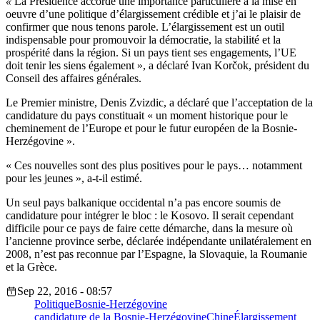
«
La Présidence accorde une importance particulière à la mise en
oeuvre d’une politique d’élargissement crédible et j’ai le plaisir de
confirmer que nous tenons parole. L’élargissement est un outil
indispensable pour promouvoir la démocratie, la stabilité et la
prospérité dans la région. Si un pays tient ses engagements, l’UE
doit tenir les siens également », a déclaré Ivan Korčok, président du
Conseil des affaires générales.
Le Premier ministre, Denis Zvizdic, a déclaré que l’acceptation de la
candidature du pays constituait « un moment historique pour le
cheminement de l’Europe et pour le futur européen de la Bosnie-
Herzégovine ».
« Ces nouvelles sont des plus positives pour le pays… notamment
pour les jeunes », a-t-il estimé.
Un seul pays balkanique occidental n’a pas encore soumis de
candidature pour intégrer le bloc : le Kosovo. Il serait cependant
difficile pour ce pays de faire cette démarche, dans la mesure où
l’ancienne province serbe, déclarée indépendante unilatéralement en
2008, n’est pas reconnue par l’Espagne, la Slovaquie, la Roumanie
et la Grèce.
Sep 22, 2016 - 08:57
Politique
Bosnie-Herzégovine
candidature de la Bosnie-Herzégovine
Chine
Élargissement