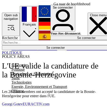
Ga naar de hoofdinhoud
Se connecter
Open sub
Close menu
English
navigation
Français
Deutsch
Vous êtes déconnecté.
Recherche
Se connecter
Español
Lumières éteintes
Se connecter
Rapporteur
Politique
Économie
Newsletters
Evénements
Em
POLITIQUE
POLICY AREAS
L'UE valide la candidature de
Economie
Politique
la Bosnie-Herzégovine
Agriculture et Alimentation
Santé
Technologies
Energie, Environnement et Transport
Défense
Les 28 États membres ont accepté la candidature de la Bosnie-
Herzégovine pour entrer dans l'UE.
Georgi Gotev
EURACTIV.com