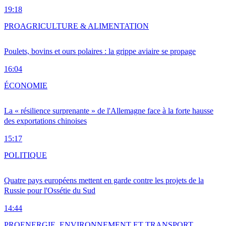
19:18
PRO
AGRICULTURE & ALIMENTATION
Poulets, bovins et ours polaires : la grippe aviaire se propage
16:04
ÉCONOMIE
La « résilience surprenante » de l'Allemagne face à la forte hausse
des exportations chinoises
15:17
POLITIQUE
Quatre pays européens mettent en garde contre les projets de la
Russie pour l'Ossétie du Sud
14:44
PRO
ENERGIE, ENVIRONNEMENT ET TRANSPORT