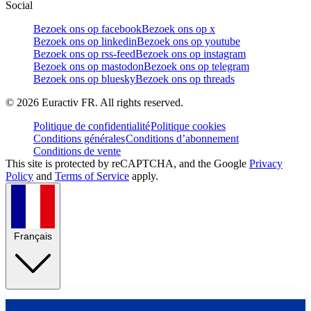
Social
Bezoek ons op facebook
Bezoek ons op x
Bezoek ons op linkedin
Bezoek ons op youtube
Bezoek ons op rss-feed
Bezoek ons op instagram
Bezoek ons op mastodon
Bezoek ons op telegram
Bezoek ons op bluesky
Bezoek ons op threads
©
2026
Euractiv FR. All rights reserved.
Politique de confidentialité
Politique cookies
Conditions générales
Conditions d’abonnement
Conditions de vente
This site is protected by reCAPTCHA, and the Google
Privacy
Policy
and
Terms of Service
apply.
Français