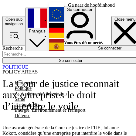
Ga naar de hoofdinhoud
Se connecter
Open sub
Close menu
English
navigation
Français
Deutsch
Vous êtes déconnecté.
Recherche
Se connecter
Español
Lumières éteintes
Se connecter
Rapporteur
Politique
Économie
Newsletters
Evénements
Em
POLITIQUE
POLICY AREAS
La Cour de justice reconnait
Economie
Politique
aux entreprises le droit
Agriculture et Alimentation
Santé
d’interdire le voile
Technologies
Energie, Environnement et Transport
Défense
Une avocate générale de la Cour de justice de l’UE, Julianne
Kokott, considère qu’une entreprise peut interdire le voile dans le