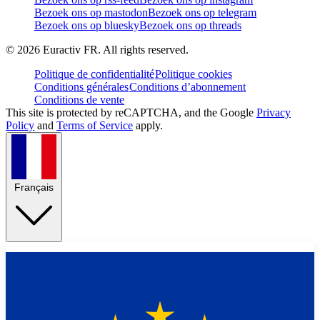
Bezoek ons op mastodon
Bezoek ons op telegram
Bezoek ons op bluesky
Bezoek ons op threads
©
2026
Euractiv FR. All rights reserved.
Politique de confidentialité
Politique cookies
Conditions générales
Conditions d’abonnement
Conditions de vente
This site is protected by reCAPTCHA, and the Google
Privacy
Policy
and
Terms of Service
apply.
Français