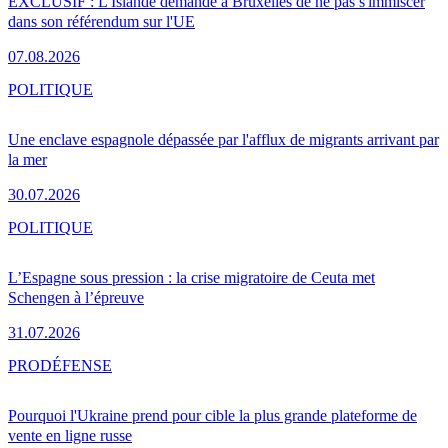
EXCLUSIF : L'Islande demande à Bruxelles de ne pas s'immiscer
dans son référendum sur l'UE
07.08.2026
POLITIQUE
Une enclave espagnole dépassée par l'afflux de migrants arrivant par
la mer
30.07.2026
POLITIQUE
L’Espagne sous pression : la crise migratoire de Ceuta met
Schengen à l’épreuve
31.07.2026
PRO
DÉFENSE
Pourquoi l'Ukraine prend pour cible la plus grande plateforme de
vente en ligne russe