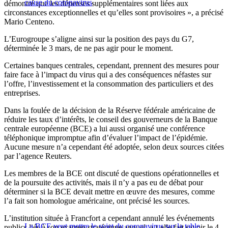
cause du coronavirus
démontré que les dépenses supplémentaires sont liées aux
circonstances exceptionnelles et qu’elles sont provisoires », a précisé
Mario Centeno.
L’Eurogroupe s’aligne ainsi sur la position des pays du G7,
déterminée le 3 mars, de ne pas agir pour le moment.
Certaines banques centrales, cependant, prennent des mesures pour
faire face à l’impact du virus qui a des conséquences néfastes sur
l’offre, l’investissement et la consommation des particuliers et des
entreprises.
Dans la foulée de la décision de la Réserve fédérale américaine de
réduire les taux d’intérêts, le conseil des gouverneurs de la Banque
centrale européenne (BCE) a lui aussi organisé une conférence
téléphonique impromptue afin d’évaluer l’impact de l’épidémie.
Aucune mesure n’a cependant été adoptée, selon deux sources citées
par l’agence Reuters.
Les membres de la BCE ont discuté de questions opérationnelles et
de la poursuite des activités, mais il n’y a pas eu de débat pour
déterminer si la BCE devait mettre en œuvre des mesures, comme
l’a fait son homologue américaine, ont précisé les sources.
L’institution située à Francfort a cependant annulé les événements
La BCE veut mettre le sujet du coronavirus sur la table
publics liés à son examen stratégique annuel, a-t-elle fait savoir le 4