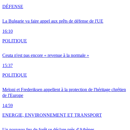
DÉFENSE
La Bulgarie va faire appel aux prêts de défense de l'UE
16:10
POLITIQUE
Ceuta n'est pas encore « revenue à la normale »
15:37
POLITIQUE
Meloni et Frederiksen appellent à la protection de l'héritage chrétien
de l'Europe
14:59
ENERGIE, ENVIRONNEMENT ET TRANSPORT
Un nouveau feu de forêt se déclare près d'Athènes