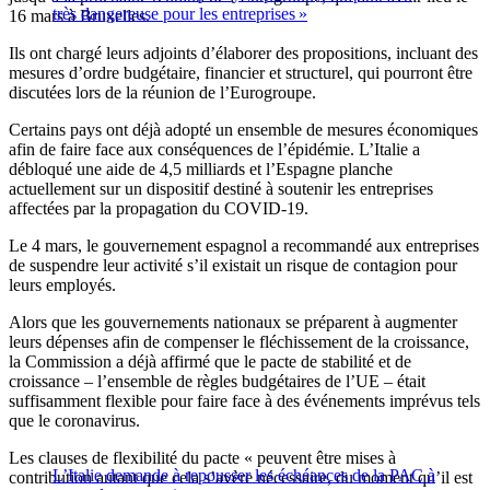
très dangereuse pour les entreprises »
16 mars à Bruxelles.
Ils ont chargé leurs adjoints d’élaborer des propositions, incluant des
mesures d’ordre budgétaire, financier et structurel, qui pourront être
discutées lors de la réunion de l’Eurogroupe.
Certains pays ont déjà adopté un ensemble de mesures économiques
afin de faire face aux conséquences de l’épidémie. L’Italie a
débloqué une aide de 4,5 milliards et l’Espagne planche
actuellement sur un dispositif destiné à soutenir les entreprises
affectées par la propagation du COVID-19.
Le 4 mars, le gouvernement espagnol a recommandé aux entreprises
de suspendre leur activité s’il existait un risque de contagion pour
leurs employés.
Alors que les gouvernements nationaux se préparent à augmenter
leurs dépenses afin de compenser le fléchissement de la croissance,
la Commission a déjà affirmé que le pacte de stabilité et de
croissance – l’ensemble de règles budgétaires de l’UE – était
suffisamment flexible pour faire face à des événements imprévus tels
que le coronavirus.
Les clauses de flexibilité du pacte « peuvent être mises à
L’Italie demande à repousser les échéances de la PAC à
contribution autant que cela s’avère nécessaire, du moment qu’il est