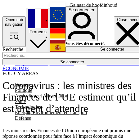
Ga naar de hoofdinhoud
Se connecter
Open sub
Close menu
English
navigation
Français
Deutsch
Vous êtes déconnecté.
Recherche
Se connecter
Español
Lumières éteintes
Se connecter
Rapporteur
Politique
Économie
Newsletters
Evénements
Em
ÉCONOMIE
POLICY AREAS
Coronavirus : les ministres des
Economie
Politique
Finances de l’UE estiment qu’il
Agriculture et Alimentation
Santé
est urgent d’attendre
Technologies
Energie, Environnement et Transport
Défense
Les ministres des Finances de l’Union européenne ont promis une
réponse coordonnée pour faire face à l’impact économique du