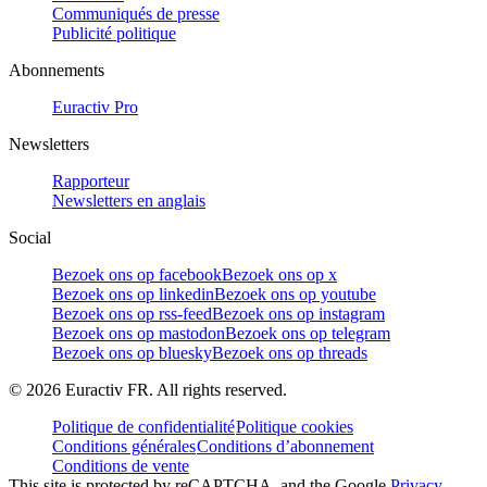
Communiqués de presse
Publicité politique
Abonnements
Euractiv Pro
Newsletters
Rapporteur
Newsletters en anglais
Social
Bezoek ons op facebook
Bezoek ons op x
Bezoek ons op linkedin
Bezoek ons op youtube
Bezoek ons op rss-feed
Bezoek ons op instagram
Bezoek ons op mastodon
Bezoek ons op telegram
Bezoek ons op bluesky
Bezoek ons op threads
©
2026
Euractiv FR. All rights reserved.
Politique de confidentialité
Politique cookies
Conditions générales
Conditions d’abonnement
Conditions de vente
This site is protected by reCAPTCHA, and the Google
Privacy