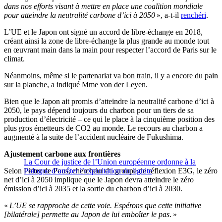
dans nos efforts visant à mettre en place une coalition mondiale
pour atteindre la neutralité carbone d’ici à 2050
», a-t-il
renchéri
.
L’UE et le Japon ont signé un accord de libre-échange en 2018,
créant ainsi la zone de libre-échange la plus grande au monde tout
en œuvrant main dans la main pour respecter l’accord de Paris sur le
climat.
Néanmoins, même si le partenariat va bon train, il y a encore du pain
sur la planche, a indiqué Mme von der Leyen.
Bien que le Japon ait promis d’atteindre la neutralité carbone d’ici à
2050, le pays dépend toujours du charbon pour un tiers de sa
production d’électricité – ce qui le place à la cinquième position des
plus gros émetteurs de CO2 au monde. Le recours au charbon a
augmenté à la suite de l’accident nucléaire de Fukushima.
Ajustement carbone aux frontières
La Cour de justice de l’Union européenne ordonne à la
Selon Pieter de Pous, chercheur du groupe de réflexion E3G, le zéro
Pologne d’arrêter l’exploitation du lignite
net d’ici à 2050 implique que le Japon devra atteindre le zéro
émission d’ici à 2035 et la sortie du charbon d’ici à 2030.
«
L’UE se rapproche de cette voie. Espérons que cette initiative
[bilatérale] permette au Japon de lui emboîter le pas
. »