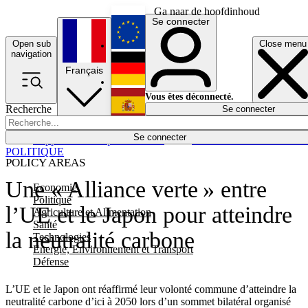
Ga naar de hoofdinhoud
Se connecter
Open sub
Close menu
English
navigation
Français
Deutsch
Vous êtes déconnecté.
Recherche
Se connecter
Español
Lumières éteintes
Se connecter
Rapporteur
Politique
Économie
Newsletters
Evénements
Em
POLITIQUE
POLICY AREAS
Une « Alliance verte » entre
Economie
Politique
l’UE et le Japon pour atteindre
Agriculture et Alimentation
Santé
la neutralité carbone
Technologies
Energie, Environnement et Transport
Défense
L’UE et le Japon ont réaffirmé leur volonté commune d’atteindre la
neutralité carbone d’ici à 2050 lors d’un sommet bilatéral organisé