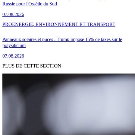
Russie pour l'Ossétie du Sud
07.08.2026
PRO
ENERGIE, ENVIRONNEMENT ET TRANSPORT
Panneaux solaires et puces : Trump impose 15% de taxes sur le
polysilicium
07.08.2026
PLUS DE CETTE SECTION