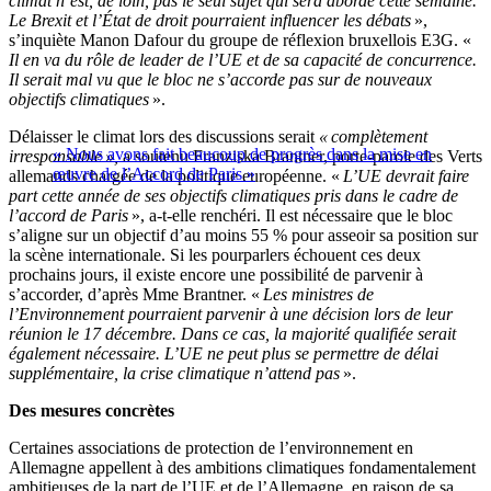
climat n’est, de loin, pas le seul sujet qui sera abordé cette semaine.
Le Brexit et l’État de droit pourraient influencer les débats
»,
s’inquiète Manon Dafour du groupe de réflexion bruxellois E3G. «
Il en va du rôle de leader de l’UE et de sa capacité de concurrence.
Il serait mal vu que le bloc ne s’accorde pas sur de nouveaux
objectifs climatiques
».
Délaisser le climat lors des discussions serait
« complètement
« Nous avons fait beaucoup de progrès dans la mise en
irresponsable »,
a soutenu Franziska Brantner, porte-parole des Verts
œuvre de l’Accord de Paris »
allemands chargée de la politique européenne. «
L’UE devrait faire
part cette année de ses objectifs climatiques pris dans le cadre de
l’accord de Paris
», a-t-elle renchéri. Il est nécessaire que le bloc
s’aligne sur un objectif d’au moins 55 % pour asseoir sa position sur
la scène internationale. Si les pourparlers échouent ces deux
prochains jours, il existe encore une possibilité de parvenir à
s’accorder, d’après Mme Brantner. «
Les ministres de
l’Environnement pourraient parvenir à une décision lors de leur
réunion le 17 décembre. Dans ce cas, la majorité qualifiée serait
également nécessaire. L’UE ne peut plus se permettre de délai
supplémentaire, la crise climatique n’attend pas
».
Des mesures concrètes
Certaines associations de protection de l’environnement en
Allemagne appellent à des ambitions climatiques fondamentalement
ambitieuses de la part de l’UE et de l’Allemagne, en raison de sa