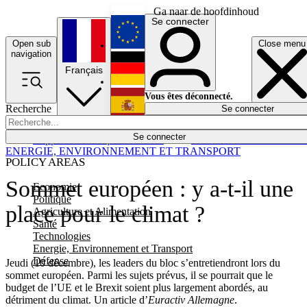
Ga naar de hoofdinhoud
Se connecter
Open sub
Close menu
English
navigation
Français
Deutsch
Vous êtes déconnecté.
Recherche
Se connecter
Español
Lumières éteintes
Se connecter
Rapporteur
Politique
Économie
Newsletters
Evénements
Em
ENERGIE, ENVIRONNEMENT ET TRANSPORT
POLICY AREAS
Sommet européen : y a-t-il une
Economie
Politique
place pour le climat ?
Agriculture et Alimentation
Santé
Technologies
Energie, Environnement et Transport
Défense
Jeudi (10 décembre), les leaders du bloc s’entretiendront lors du
sommet européen. Parmi les sujets prévus, il se pourrait que le
budget de l’UE et le Brexit soient plus largement abordés, au
détriment du climat. Un article d’
Euractiv Allemagne
.