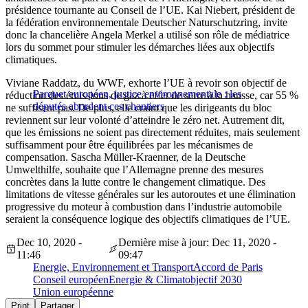
présidence tournante au Conseil de l’UE. Kai Niebert, président de
la fédération environnementale Deutscher Naturschutzring, invite
donc la chancelière Angela Merkel a utilisé son rôle de médiatrice
lors du sommet pour stimuler les démarches liées aux objectifs
climatiques.
Viviane Raddatz, du WWF, exhorte l’UE à revoir son objectif de
Parquet européen, justice environnementale : les
réduction des émissions de gaz à effet de serre à la hausse, car 55 %
députés abordent ces chantiers
ne suffisent pas. De plus, elle craint que les dirigeants du bloc
reviennent sur leur volonté d’atteindre le zéro net. Autrement dit,
que les émissions ne soient pas directement réduites, mais seulement
suffisamment pour être équilibrées par les mécanismes de
compensation. Sascha Müller-Kraenner, de la Deutsche
Umwelthilfe, souhaite que l’Allemagne prenne des mesures
concrètes dans la lutte contre le changement climatique. Des
limitations de vitesse générales sur les autoroutes et une élimination
progressive du moteur à combustion dans l’industrie automobile
seraient la conséquence logique des objectifs climatiques de l’UE.
Dec 10, 2020 -
Dernière mise à jour: Dec 11, 2020 -
11:46
09:47
Energie, Environnement et Transport
Accord de Paris
Conseil européen
Energie & Climat
objectif 2030
Union européenne
Print
Partager