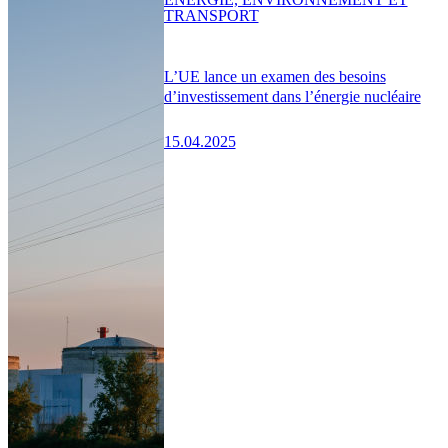
TRANSPORT
L’UE lance un examen des besoins
d’investissement dans l’énergie nucléaire
15.04.2025