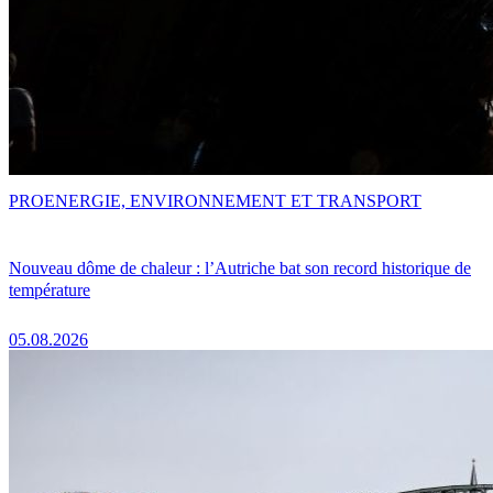
PRO
ENERGIE, ENVIRONNEMENT ET TRANSPORT
Nouveau dôme de chaleur : l’Autriche bat son record historique de
température
05.08.2026