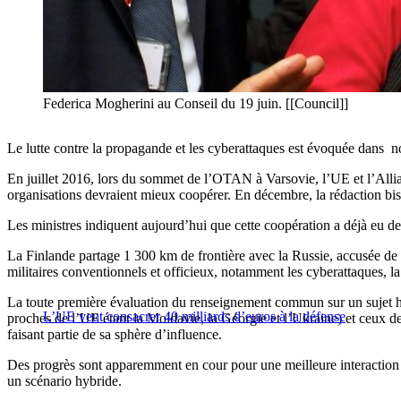
Federica Mogherini au Conseil du 19 juin. [[Council]]
Le lutte contre la propagande et les cyberattaques est évoquée dans n
En juillet 2016, lors du sommet de l’OTAN à Varsovie, l’UE et l’Allia
organisations devraient mieux coopérer. En décembre, la rédaction bi
Les ministres indiquent aujourd’hui que cette coopération a déjà eu de
La Finlande partage 1 300 km de frontière avec la Russie, accusée d
militaires conventionnels et officieux, notamment les cyberattaques, la
La toute première évaluation du renseignement commun sur un sujet hy
L’UE veut consacrer 40 milliards d’euros à la défense
proches de l’UE étant la Moldavie, la Géorgie et l’Ukraine) et ceux
faisant partie de sa sphère d’influence.
Des progrès sont apparemment en cour pour une meilleure interaction da
un scénario hybride.