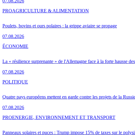
07.08.2026
PRO
AGRICULTURE & ALIMENTATION
Poulets, bovins et ours polaires : la grippe aviaire se propage
07.08.2026
ÉCONOMIE
La « résilience surprenante » de l'Allemagne face à la forte hausse de
07.08.2026
POLITIQUE
Quatre pays européens mettent en garde contre les projets de la Russi
07.08.2026
PRO
ENERGIE, ENVIRONNEMENT ET TRANSPORT
Panneaux solaires et puces : Trump impose 15% de taxes sur le polysi