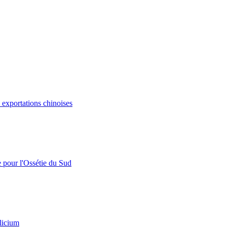
s exportations chinoises
e pour l'Ossétie du Sud
licium