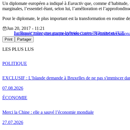
Un diplomate européen a indiqué à
Euractiv
que, comme d’habitude, ce
marginales, l’essentiel étant, selon lui, l’amélioration et l’approfondi
Pour le diplomate, le plus important est la transformation en routine de
Jun 20, 2017 - 11:21
La Russie mène une guerre hybride contre l’Ukraine et l’UE
Politique
Chine
cyberattaques
défense
Guerre Hybride
Internation
Print
Partager
LES PLUS LUS
POLITIQUE
EXCLUSIF : L'Islande demande à Bruxelles de ne pas s'immiscer dan
07.08.2026
ÉCONOMIE
Merci la Chine : elle a sauvé l’économie mondiale
27.07.2026