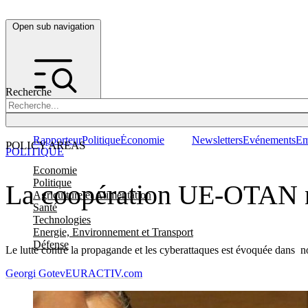
Open sub navigation
Recherche
Rapporteur
Politique
Économie
Newsletters
Evénements
Em
POLICY AREAS
POLITIQUE
Economie
Politique
La coopération UE-OTAN ne
Agriculture et Alimentation
Santé
Technologies
Energie, Environnement et Transport
Défense
Le lutte contre la propagande et les cyberattaques est évoquée dans n
Georgi Gotev
EURACTIV.com