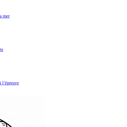
la mer
ts
à l’épreuve