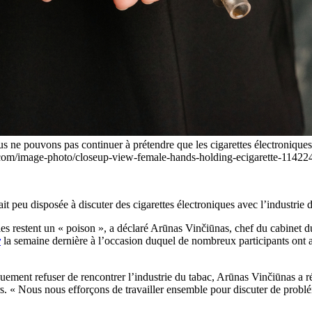
us ne pouvons pas continuer à prétendre que les cigarettes électroniqu
stock.com/image-photo/closeup-view-female-hands-holding-ecigare
 peu disposée à discuter des cigarettes électroniques avec l’industrie d
les restent un « poison », a déclaré Arūnas Vinčiūnas, chef du cabinet 
v
la semaine dernière à l’occasion duquel de nombreux participants ont ap
ment refuser de rencontrer l’industrie du tabac, Arūnas Vinčiūnas a répo
eurs. « Nous nous efforçons de travailler ensemble pour discuter de prob