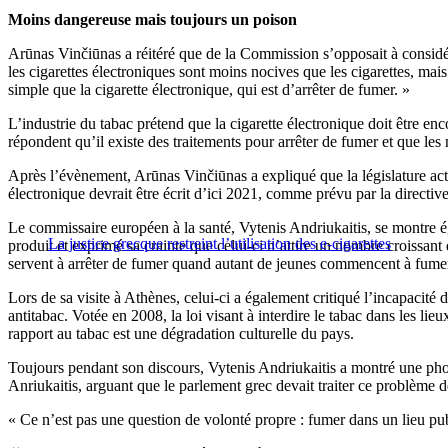
Moins dangereuse mais toujours un poison
Arūnas Vinčiūnas a réitéré que de la Commission s’opposait à considére
les cigarettes électroniques sont moins nocives que les cigarettes, mai
simple que la cigarette électronique, qui est d’arrêter de fumer. »
L’industrie du tabac prétend que la cigarette électronique doit être 
répondent qu’il existe des traitements pour arrêter de fumer et que les
Après l’évènement, Arūnas Vinčiūnas a expliqué que la législature actu
électronique devrait être écrit d’ici 2021, comme prévu par la directiv
Le commissaire européen à la santé, Vytenis Andriukaitis, se montre ég
La justice grecque restreint l’utilisation des e-cigarettes
produit et exprimé sa crainte que celui-ci n’attire un nombre croissan
servent à arrêter de fumer quand autant de jeunes commencent à fumer
Lors de sa visite à Athènes, celui-ci a également critiqué l’incapacité
antitabac. Votée en 2008, la loi visant à interdire le tabac dans les 
rapport au tabac est une dégradation culturelle du pays.
Toujours pendant son discours, Vytenis Andriukaitis a montré une phot
Anriukaitis, arguant que le parlement grec devait traiter ce problème d
« Ce n’est pas une question de volonté propre : fumer dans un lieu pub