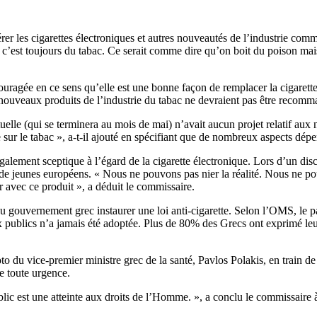
r les cigarettes électroniques et autres nouveautés de l’industrie comme
s c’est toujours du tabac. Ce serait comme dire qu’on boit du poison mais 
encouragée en ce sens qu’elle est une bonne façon de remplacer la ciga
 nouveaux produits de l’industrie du tabac ne devraient pas être recomma
elle (qui se terminera au mois de mai) n’avait aucun projet relatif aux n
e sur le tabac », a-t-il ajouté en spécifiant que de nombreux aspects dép
alement sceptique à l’égard de la cigarette électronique. Lors d’un disc
t de jeunes européens. « Nous ne pouvons pas nier la réalité. Nous ne po
 avec ce produit », a déduit le commissaire.
 du gouvernement grec instaurer une loi anti-cigarette. Selon l’OMS, le p
lieux publics n’a jamais été adoptée. Plus de 80% des Grecs ont exprimé
o du vice-premier ministre grec de la santé, Pavlos Polakis, en train d
e toute urgence.
lic est une atteinte aux droits de l’Homme. », a conclu le commissaire à