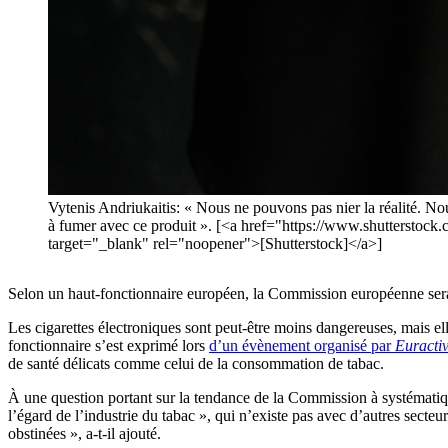
Vytenis Andriukaitis: « Nous ne pouvons pas nier la réalité. No
à fumer avec ce produit ». [<a href="https://www.shutter
target="_blank" rel="noopener">[Shutterstock]</a>]
Selon un haut-fonctionnaire européen, la Commission européenne serait
Les cigarettes électroniques sont peut-être moins dangereuses, mais el
fonctionnaire s’est exprimé lors
d’un évènement organisé par
Euracti
de santé délicats comme celui de la consommation de tabac.
À une question portant sur la tendance de la Commission à systématique
l’égard de l’industrie du tabac », qui n’existe pas avec d’autres sect
obstinées », a-t-il ajouté.