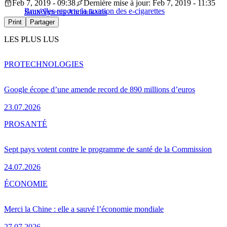
Feb 7, 2019 - 09:38
Dernière mise à jour: Feb 7, 2019 - 11:35
Bruxelles reporte la taxation des e-cigarettes
Santé
Vytenis Andriukaitis
Print
Partager
LES PLUS LUS
PRO
TECHNOLOGIES
Google écope d’une amende record de 890 millions d’euros
23.07.2026
PRO
SANTÉ
Sept pays votent contre le programme de santé de la Commission
24.07.2026
ÉCONOMIE
Merci la Chine : elle a sauvé l’économie mondiale
27.07.2026