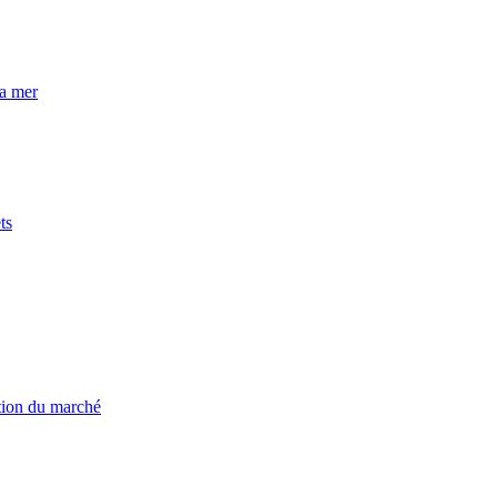
la mer
ts
ation du marché