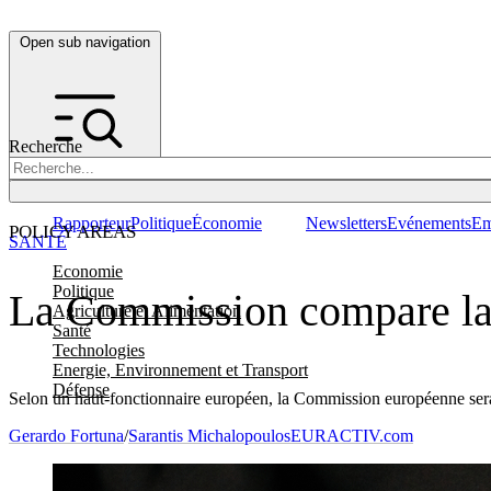
Open sub navigation
Recherche
Rapporteur
Politique
Économie
Newsletters
Evénements
Em
POLICY AREAS
SANTÉ
Economie
Politique
La Commission compare la c
Agriculture et Alimentation
Santé
Technologies
Energie, Environnement et Transport
Défense
Selon un haut-fonctionnaire européen, la Commission européenne serait
Gerardo Fortuna
/
Sarantis Michalopoulos
EURACTIV.com