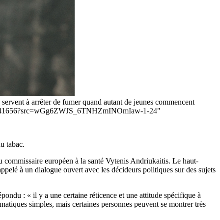
es servent à arrêter de fumer quand autant de jeunes commencent
tte-1142241656?src=wGg6ZWJS_6TNHZmINOmIaw-1-24"
u tabac.
du commissaire européen à la santé Vytenis Andriukaitis. Le haut-
pelé à un dialogue ouvert avec les décideurs politiques sur des sujets
ndu : « il y a une certaine réticence et une attitude spécifique à
lématiques simples, mais certaines personnes peuvent se montrer très