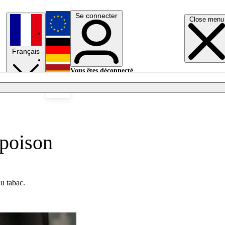
Se connecter
Close menu
English
Français
Deutsch
Vous êtes déconnecté.
Se connecter
Español
Lumières éteintes
 poison
u tabac.