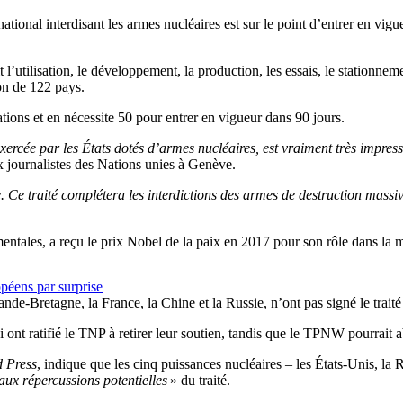
tional interdisant les armes nucléaires est sur le point d’entrer en vigue
t l’utilisation, le développement, la production, les essais, le stationnem
on de 122 pays.
ations et en nécessite 50 pour entrer en vigueur dans 90 jours.
ercée par les États dotés d’armes nucléaires, est vraiment très impres
 journalistes des Nations unies à Genève.
e. Ce traité complétera les interdictions des armes de destruction massiv
ntales, a reçu le prix Nobel de la paix en 2017 pour son rôle dans la m
opéens par surprise
ande-Bretagne, la France, la Chine et la Russie, n’ont pas signé le tra
nt ratifié le TNP à retirer leur soutien, tandis que le TPNW pourrait abou
d Press
, indique que les cinq puissances nucléaires – les États-Unis, la R
 aux répercussions potentielles
» du traité.