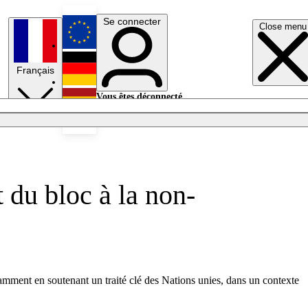
Se connecter
Close menu
English
Français
Deutsch
Vous êtes déconnecté.
Se connecter
Español
Lumières éteintes
 du bloc à la non-
tamment en soutenant un traité clé des Nations unies, dans un contexte