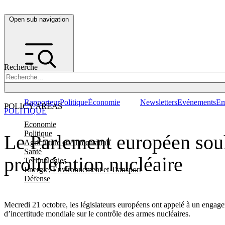
Open sub navigation
Recherche
Rapporteur
Politique
Économie
Newsletters
Evénements
Em
POLICY AREAS
POLITIQUE
Economie
Politique
Le Parlement européen souh
Agriculture et Alimentation
Santé
prolifération nucléaire
Technologies
Energie, Environnement et Transport
Défense
Mecredi 21 octobre, les législateurs européens ont appelé à un engage
d’incertitude mondiale sur le contrôle des armes nucléaires.