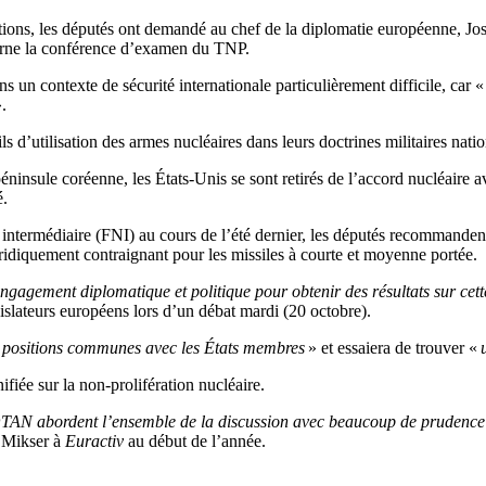
tions, les députés ont demandé au chef de la diplomatie européenne, Josep
erne la conférence d’examen du TNP.
s un contexte de sécurité internationale particulièrement difficile, car 
.
ls d’utilisation des armes nucléaires dans leurs doctrines militaires natio
péninsule coréenne, les États-Unis se sont retirés de l’accord nucléaire 
é.
 intermédiaire (FNI) au cours de l’été dernier, les députés recommandent,
uridiquement contraignant pour les missiles à courte et moyenne portée.
gagement diplomatique et politique pour obtenir des résultats sur cett
gislateurs européens lors d’un débat mardi (20 octobre).
es positions communes avec les États membres
» et essaiera de trouver «
fiée sur la non-prolifération nucléaire.
AN abordent l’ensemble de la discussion avec beaucoup de prudence – é
n Mikser à
Euractiv
au début de l’année.