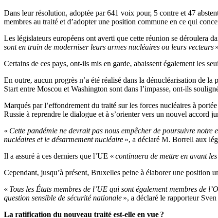
Dans leur résolution, adoptée par 641 voix pour, 5 contre et 47 absten
membres au traité et d’adopter une position commune en ce qui conc
Les législateurs européens ont averti que cette réunion se déroulera dan
sont en train de moderniser leurs armes nucléaires ou leurs vecteurs
»
Certains de ces pays, ont-ils mis en garde, abaissent également les seui
En outre, aucun progrès n’a été réalisé dans la dénucléarisation de la 
Start entre Moscou et Washington sont dans l’impasse, ont-ils soulign
Marqués par l’effondrement du traité sur les forces nucléaires à portée
Russie à reprendre le dialogue et à s’orienter vers un nouvel accord j
«
Cette pandémie ne devrait pas nous empêcher de poursuivre notre en
nucléaires et le désarmement nucléaire
», a déclaré M. Borrell aux lé
Il a assuré à ces derniers que l’UE «
continuera de mettre en avant l
Cependant, jusqu’à présent, Bruxelles peine à élaborer une position uni
«
Tous les États membres de l’UE qui sont également membres de l’OT
question sensible de sécurité nationale
», a déclaré le rapporteur Sve
La ratification du nouveau traité est-elle en vue ?