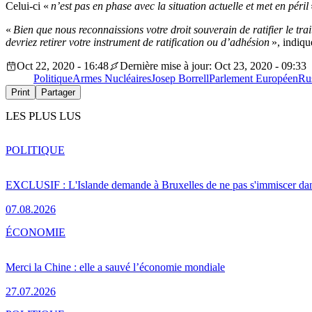
Celui-ci «
n’est pas en phase avec la situation actuelle et met en péril
«
Bien que nous reconnaissions votre droit souverain de ratifier le t
devriez retirer votre instrument de ratification ou d’adhésion
», indiqu
Oct 22, 2020 - 16:48
Dernière mise à jour: Oct 23, 2020 - 09:33
Politique
Armes Nucléaires
Josep Borrell
Parlement Européen
Ru
Print
Partager
LES PLUS LUS
POLITIQUE
EXCLUSIF : L'Islande demande à Bruxelles de ne pas s'immiscer dan
07.08.2026
ÉCONOMIE
Merci la Chine : elle a sauvé l’économie mondiale
27.07.2026