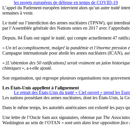
les projets européens de défense en temps de COVID-19
L’appel du Parlement européen intervient alors qu’un autre traité interna
semaines à venir.
Le traité sur l’interdiction des armes nucléaires (TPNW), qui interdirai
par l’Assemblée générale des Nations unies en 2017 avec l’approbati
Depuis, 84 États ont signé le traité, qui compte actuellement 47 ratific
«
Un tel accomplissement, malgré la pandémie et l’énorme pression ex
Campagne internationale pour abolir les armes nucléaires (ICAN), aux
«
[L’obtention des 50 ratifications] serait vraiment un jalon historiqu
chimiques
», a-t-elle ajouté.
Son organisation, qui regroupe plusieurs organisations non gouverneme
Les États-Unis appellent à l’alignement
Le retrait des États-Unis du traité « Ciel ouvert » prend les Eur
Les nations possédant des armes nucléaires, dont les États-Unis, la Gr
Dans le même temps, les autorités américaines ont exhorté les pays qui o
Une lettre de l’Oncle Sam aux signataires, obtenue par
The Associate
Washington au sein de l’OTAN «
sont unis dans leur opposition face