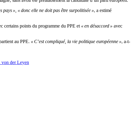
agne, sans avoir été préalablement la candidate d’un parti européen.
es pays », « donc elle ne doit pas être surpolitisée »
, a estimé
vec certains points du programme du PPE et
« en désaccord »
avec
ppartient au PPE.
« C’est compliqué, la vie politique européenne »
, a-t-
a von der Leyen