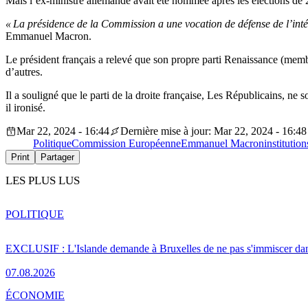
Mais l’ex-ministre allemande avait été nommée après les élections de 
« La présidence de la Commission a une vocation de défense de l’inté
Emmanuel Macron.
Le président français a relevé que son propre parti Renaissance (m
d’autres.
Il a souligné que le parti de la droite française, Les Républicains, n
il ironisé.
Mar 22, 2024 - 16:44
Dernière mise à jour: Mar 22, 2024 - 16:48
Politique
Commission Européenne
Emmanuel Macron
institution
Print
Partager
LES PLUS LUS
POLITIQUE
EXCLUSIF : L'Islande demande à Bruxelles de ne pas s'immiscer dan
07.08.2026
ÉCONOMIE