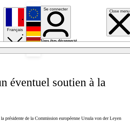
Se connecter
Close menu
English
Français
Deutsch
Vous êtes déconnecté.
Se connecter
Español
Lumières éteintes
 éventuel soutien à la
e la présidente de la Commission européenne Ursula von der Leyen