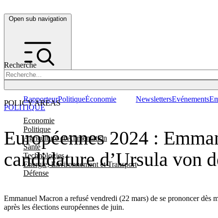
Open sub navigation
Recherche
Rapporteur
Politique
Économie
Newsletters
Evénements
Em
POLICY AREAS
POLITIQUE
Economie
Politique
Européennes 2024 : Emmanu
Agriculture et Alimentation
Santé
candidature d’Ursula von 
Technologies
Energie, Environnement et Transport
Défense
Emmanuel Macron a refusé vendredi (22 mars) de se prononcer dès ma
après les élections européennes de juin.