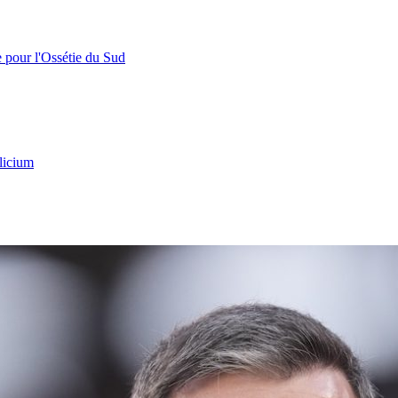
e pour l'Ossétie du Sud
licium