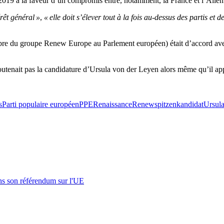
2019 à la faveur d’un compromis entre, notamment, la France et l’Allem
rêt général »
,
« elle doit s’élever tout à la fois au-dessus des partis et d
embre du groupe Renew Europe au Parlement européen) était d’accord a
e soutenait pas la candidature d’Ursula von der Leyen alors même qu’il a
s
Parti populaire européen
PPE
Renaissance
Renew
spitzenkandidat
Ursul
s son référendum sur l'UE