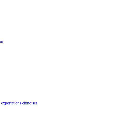
on
s exportations chinoises