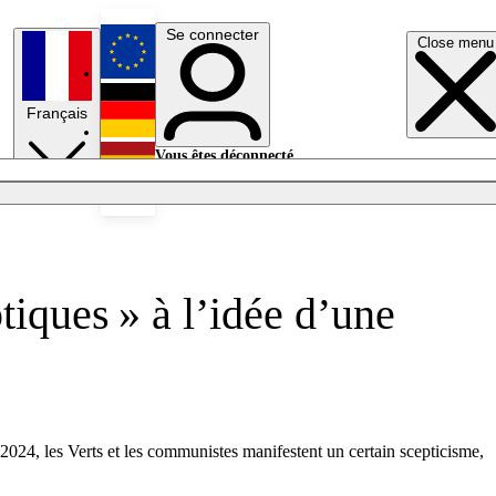
Se connecter
Close menu
English
Français
Deutsch
Vous êtes déconnecté.
Se connecter
Español
Lumières éteintes
tiques » à l’idée d’une
2024, les Verts et les communistes manifestent un certain scepticisme,