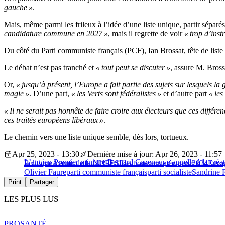
gauche »
.
Mais, même parmi les frileux à l’idée d’une liste unique, partir séparé
candidature commune en 2027 »
, mais il regrette de voir
« trop d’ins
Du côté du Parti communiste français (PCF), Ian Brossat, tête de lis
Le débat n’est pas tranché et
« tout peut se discuter »
, assure M. Bross
Or,
« jusqu’à présent, l’Europe a fait partie des sujets sur lesquels l
magie »
. D’une part,
« les Verts sont fédéralistes »
et d’autre part
« les
« Il ne serait pas honnête de faire croire aux électeurs que ces différe
ces traités européens libéraux »
.
Le chemin vers une liste unique semble, dès lors, tortueux.
Apr 25, 2023 - 13:30
Dernière mise à jour: Apr 26, 2023 - 11:57
L’ancien Premier ministre Bernard Cazeneuve appelle à la créa
Politique
Avenir de la NUPES
Elections européennes 2024
Europ
Olivier Faure
parti communiste français
parti socialiste
Sandrine 
Print
Partager
LES PLUS LUS
PRO
SANTÉ