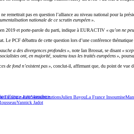
s ne remettrait pas en question l’alliance au niveau national pour la pré
trumentalisation nationale de ce scrutin européen »
.
te en 2019 et porte-parole du parti, indique à EURACTIV
« qu’on ne peut
at. Le PCF débattra de cette question lors d’une conférence thématique
a gauche a des divergences profondes »
, note Ian Brossat, se disant
« scep
 socialistes ont, en majorité, soutenu tous les traités européens »
, poursui
nces de fond n’existent pas »
, conclut-il, affirmant que, du point de vue
tion d’une « autre gauche »
e Ecologie-Les Verts
institutions
Julien Bayou
La France Insoumise
Man
Rousseau
Yannick Jadot