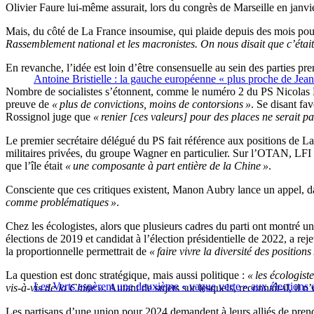
Olivier Faure lui-même assurait, lors du congrès de Marseille en janvi
Mais, du côté de La France insoumise, qui plaide depuis des mois pou
Rassemblement national et les macronistes. On nous disait que c’était 
En revanche, l’idée est loin d’être consensuelle au sein des parties p
Antoine Bristielle : la gauche européenne « plus proche de J
Nombre de socialistes s’étonnent, comme le numéro 2 du PS Nicolas Ma
preuve de
« plus de convictions, moins de contorsions »
. Se disant fa
Rossignol juge que
« renier [ces valeurs] pour des places ne serait p
Le premier secrétaire délégué du PS fait référence aux positions de 
militaires privées, du groupe Wagner en particulier. Sur l’OTAN, LFI 
que l’île était
« une composante à part entière de la Chine »
.
Consciente que ces critiques existent, Manon Aubry lance un appel, da
comme problématiques »
.
Chez les écologistes, alors que plusieurs cadres du parti ont montré u
élections de 2019 et candidat à l’élection présidentielle de 2022, a rej
la proportionnelle permettrait de
« faire vivre la diversité des positions
La question est donc stratégique, mais aussi politique :
« les écologist
Les Verts espèrent une deuxième « vague verte » aux élections
vis-à-vis de la Chine »
. Autant de sujets sur lesquels, reconnaît-il, il
Les partisans d’une union pour 2024 demandent à leurs alliés de pre