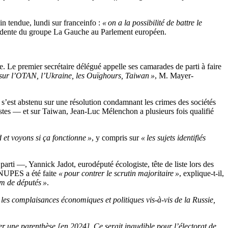
n tendue, lundi sur franceinfo :
« on a la possibilité de battre le
ésidente du groupe La Gauche au Parlement européen.
 Le premier secrétaire délégué appelle ses camarades de parti à faire
e sur l’OTAN, l’Ukraine, les Ouïghours, Taiwan »
, M. Mayer-
s’est abstenu sur une résolution condamnant les crimes des sociétés
istes — et sur Taiwan, Jean-Luc Mélenchon a plusieurs fois qualifié
d et voyons si ça fonctionne »
, y compris sur
« les sujets identifiés
arti —, Yannick Jadot, eurodéputé écologiste, tête de liste lors des
a NUPES a été faite
« pour contrer le scrutin majoritaire »
, explique-t-il,
um de députés »
.
 les complaisances économiques et politiques vis-à-vis de la Russie,
r une parenthèse [en 2024]. Ce serait inaudible pour l’électorat de