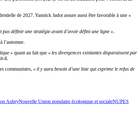
sidentielle de 2027. Yannick Jadot assure aussi être favorable à une
«
 pas définir une stratégie avant d’avoir défini une ligne »
.
 à l’automne.
tique »
quant au fait que
« les divergences existantes disparaissent par
t-il.
 des communistes,
« il y aura besoin d’une liste qui exprime le refus de
on Aubry
Nouvelle Union populaire écologique et sociale
NUPES