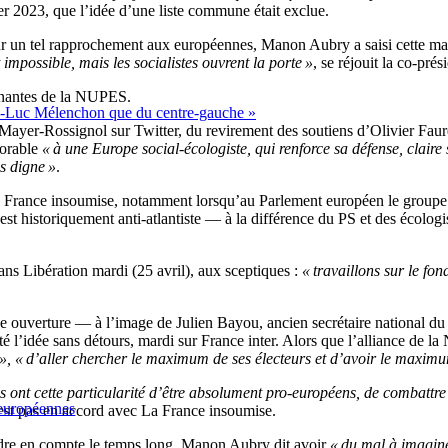
er 2023, que l’idée d’une liste commune était exclue.
r un tel rapprochement aux européennes, Manon Aubry a saisi cette mai
impossible, mais les socialistes ouvrent la porte »
, se réjouit la co-pr
renantes de la NUPES.
ean-Luc Mélenchon que du centre-gauche »
yer-Rossignol sur Twitter, du revirement des soutiens d’Olivier Faure.
vorable
« à une Europe social-écologiste, qui renforce sa défense, clair
as digne »
.
La France insoumise, notamment lorsqu’au Parlement européen le groupe 
est historiquement anti-atlantiste — à la différence du PS et des écolog
ns Libération mardi (25 avril), aux sceptiques :
« travaillons sur le fon
ne ouverture — à l’image de Julien Bayou, ancien secrétaire national du p
eté l’idée sans détours, mardi sur France inter. Alors que l’alliance de l
 », «
d’aller chercher le maximum de ses électeurs et d’avoir le maxim
es ont cette particularité d’être absolument pro-européens, de combattre
 européennes
 n’est pas en accord avec La France insoumise.
ndre en compte le temps long. Manon Aubry dit avoir
« du mal à imagine