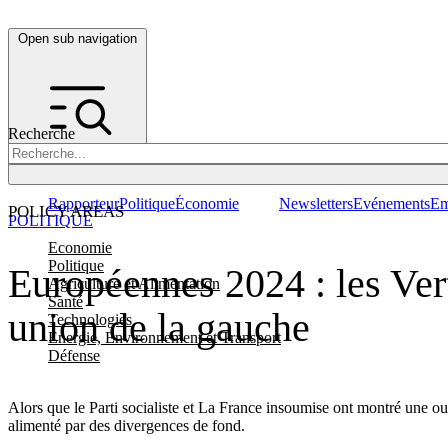
Open sub navigation
Recherche
Rapporteur
Politique
Économie
Newsletters
Evénements
Em
POLICY AREAS
POLITIQUE
Economie
Politique
Européennes 2024 : les Vert
Agriculture et Alimentation
Santé
union de la gauche
Technologies
Energie, Environnement et Transport
Défense
Alors que le Parti socialiste et La France insoumise ont montré une ou
alimenté par des divergences de fond.