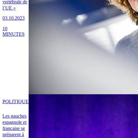
vertébrale de
l’UE »
03.10.2023
10
MINUTES
POLITIQUE
Les gauches
espagnole et
française se
préparent à