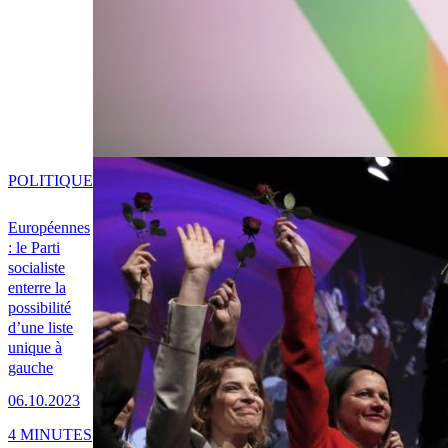
POLITIQUE
Européennes
: le Parti
socialiste
enterre la
possibilité
d’une liste
unique à
gauche
06.10.2023
4 MINUTES