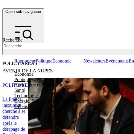
Open sub navigation
Recherche
Rapporteur
Politique
Économie
Newsletters
Evénements
Em
POLICY AREAS
AVENIR DE LA NUPES
Economie
Politique
Agriculture et Alimentation
POLITIQUE
Santé
Technologies
La France
Energie, Environnement et Transport
insoumise
Défense
cherche à se
défendre
après le
dérapage de