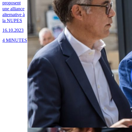
proposent
une alliance
alternative à
la NUPES
16.10.2023
4 MINUTES