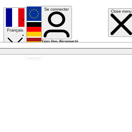
Se connecter
Close menu
English
Français
Deutsch
Vous êtes déconnecté.
Se connecter
Español
Lumières éteintes