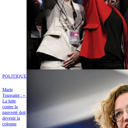
POLITIQUE
Marie
Toussaint : «
La lutte
contre la
pauvreté doit
devenir la
colonne