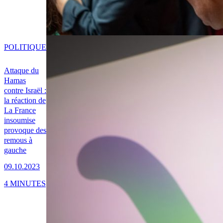
POLITIQUE
Attaque du
Hamas
contre Israël :
la réaction de
La France
insoumise
provoque des
remous à
gauche
09.10.2023
4 MINUTES