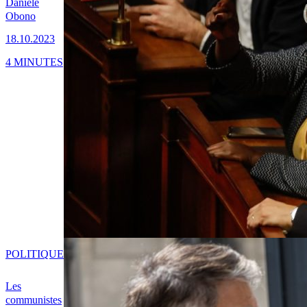
Danièle
Obono
18.10.2023
4 MINUTES
POLITIQUE
Les
communistes