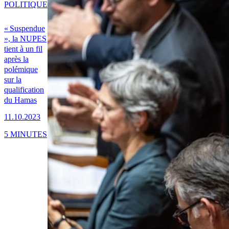
POLITIQUE
« Suspendue
», la NUPES
tient à un fil
après la
polémique
sur la
qualification
du Hamas
11.10.2023
5 MINUTES