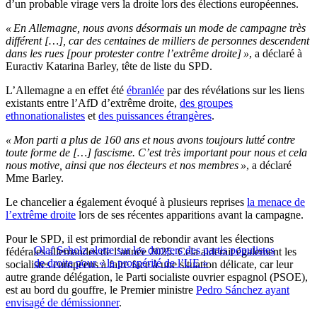
d’un probable virage vers la droite lors des élections européennes.
« En Allemagne, nous avons désormais un mode de campagne très
différent […], car des centaines de milliers de personnes descendent
dans les rues [pour protester contre l’extrême droite] »
, a déclaré à
Euractiv Katarina Barley, tête de liste du SPD.
L’Allemagne a en effet été
ébranlée
par des révélations sur les liens
existants entre l’AfD d’extrême droite,
des groupes
ethnonationalistes
et
des puissances étrangères
.
« Mon parti a plus de 160 ans et nous avons toujours lutté contre
toute forme de […] fascisme. C’est très important pour nous et cela
nous motive, ainsi que nos électeurs et nos membres »
, a déclaré
Mme Barley.
Le chancelier a également évoqué à plusieurs reprises
la menace de
l’extrême droite
lors de ses récentes apparitions avant la campagne.
Pour le SPD, il est primordial de rebondir avant les élections
Olaf Scholz alerte sur les dangers des partis populistes
fédérales allemandes de l’année 2025. Cela aiderait également les
de droite pour « la prospérité de l’UE »
socialistes européens à faire face à une situation délicate, car leur
autre grande délégation, le Parti socialiste ouvrier espagnol (PSOE),
est au bord du gouffre, le Premier ministre
Pedro Sánchez ayant
envisagé de démissionner
.