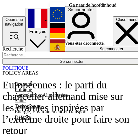
Ga naar de hoofdinhoud
Se connecter
Open sub
Close menu
English
navigation
Français
Deutsch
Vous êtes déconnecté.
Recherche
Se connecter
Español
Lumières éteintes
Se connecter
Rapporteur
Politique
Économie
Newsletters
Evénements
Em
POLITIQUE
POLICY AREAS
Européennes : le parti du
Economie
Politique
chancelier allemand mise sur
Agriculture et Alimentation
Santé
les craintes inspirées par
Technologies
Energie, Environnement et Transport
l’extrême droite pour faire son
Défense
retour