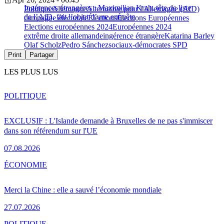
Ingérences étrangères : Maximilian Krah, tête de liste
Politique
Allemagne
Alternative pour l'Allemagne (AfD)
de l’AfD, fait l’objet d’une enquête
campagne électorale
Élections
Élections Européennes
Elections européennes 2024
Européennes 2024
extrême droite allemande
ingérence étrangère
Katarina Barley
Olaf Scholz
Pedro Sánchez
sociaux-démocrates SPD
Print
Partager
LES PLUS LUS
POLITIQUE
EXCLUSIF : L'Islande demande à Bruxelles de ne pas s'immiscer
dans son référendum sur l'UE
07.08.2026
ÉCONOMIE
Merci la Chine : elle a sauvé l’économie mondiale
27.07.2026
POLITIQUE