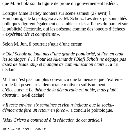
que M. Scholz soit la figure de proue du gouvernement fédéral.
Lorsque Mme Barley montera sur scène samedi (27 avril) à
Hambourg, elle la partagera avec M. Scholz. Les deux personnalités
politiques figurent également ensemble sur les affiches du parti et sur
la publicité électorale, qui les présente comme des joueurs d’échecs
« expérimentés et compétents ».
Selon M. Jun, il pourrait s’agir d’une erreur.
« Olaf Scholz ne jouit pas d’une grande popularité, si l’on en croit
les sondages. […] Pour les Allemands [Olaf] Scholz ne dégage pas
assez de leadership et manque de communication claire »
, a-t-il
déclaré.
M. Jun n’est pas non plus convaincu que la menace que l’extrême
droite fait peser sur la démocratie motivera suffisamment
d’électeurs :
« Le thème de la démocratie est noble, mais plutôt
abstrait »
, a-t-il déclaré.
« Il reste environ six semaines et rien n’indique que la social-
démocratie fera un retour en force »
, a conclu le politologue.
[Max Griera a contribué à la rédaction de cet article.]
Apr 26, 2024 - 06:45