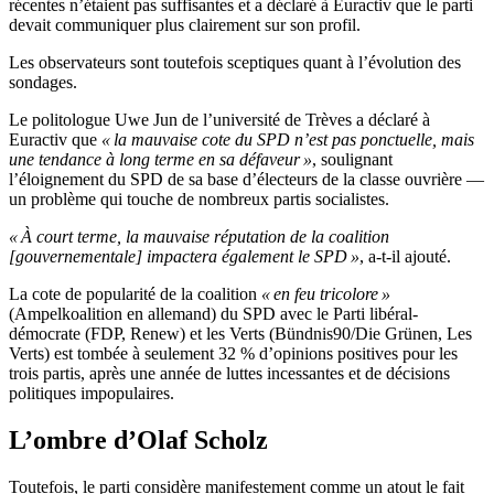
récentes n’étaient pas suffisantes et a déclaré à Euractiv que le parti
devait communiquer plus clairement sur son profil.
Les observateurs sont toutefois sceptiques quant à l’évolution des
sondages.
Le politologue Uwe Jun de l’université de Trèves a déclaré à
Euractiv que
« la mauvaise cote du SPD n’est pas ponctuelle, mais
une tendance à long terme en sa défaveur »
, soulignant
l’éloignement du SPD de sa base d’électeurs de la classe ouvrière —
un problème qui touche de nombreux partis socialistes.
« À court terme, la mauvaise réputation de la coalition
[gouvernementale] impactera également le SPD »
, a-t-il ajouté.
La cote de popularité de la coalition
« en feu tricolore »
(Ampelkoalition en allemand) du SPD avec le Parti libéral-
démocrate (FDP, Renew) et les Verts (Bündnis90/Die Grünen, Les
Verts) est tombée à seulement 32 % d’opinions positives pour les
trois partis, après une année de luttes incessantes et de décisions
politiques impopulaires.
L’ombre d’Olaf Scholz
Toutefois, le parti considère manifestement comme un atout le fait