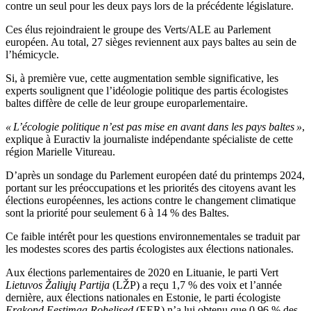
contre un seul pour les deux pays lors de la précédente législature.
Ces élus rejoindraient le groupe des Verts/ALE au Parlement
européen. Au total, 27 sièges reviennent aux pays baltes au sein de
l’hémicycle.
Si, à première vue, cette augmentation semble significative, les
experts soulignent que l’idéologie politique des partis écologistes
baltes diffère de celle de leur groupe europarlementaire.
« L’écologie politique n’est pas mise en avant dans les pays baltes »
,
explique à Euractiv la journaliste indépendante spécialiste de cette
région Marielle Vitureau.
D’après un sondage du Parlement européen daté du printemps 2024,
portant sur les préoccupations et les priorités des citoyens avant les
élections européennes, les actions contre le changement climatique
sont la priorité pour seulement 6 à 14 % des Baltes.
Ce faible intérêt pour les questions environnementales se traduit par
les modestes scores des partis écologistes aux élections nationales.
Aux élections parlementaires de 2020 en Lituanie, le parti Vert
Lietuvos Žaliųjų Partija
(LŽP) a reçu 1,7 % des voix et l’année
dernière, aux élections nationales en Estonie, le parti écologiste
Erakond Eestimaa Rohelised
(EER) n’a lui obtenu que 0,96 % des