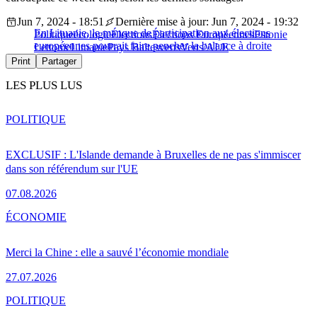
Jun 7, 2024 - 18:51
Dernière mise à jour: Jun 7, 2024 - 19:32
En Lituanie, le manque de participation aux élections
Politique
écologie
Élections
Élections Européennes
Estonie
européennes pourrait faire pencher la balance à droite
Lettonie
Lituanie
Pays Baltes
verts
Verts/ALE
Print
Partager
LES PLUS LUS
POLITIQUE
EXCLUSIF : L'Islande demande à Bruxelles de ne pas s'immiscer
dans son référendum sur l'UE
07.08.2026
ÉCONOMIE
Merci la Chine : elle a sauvé l’économie mondiale
27.07.2026
POLITIQUE