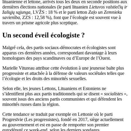
lituanienne et lettone, arrivés tous les deux en seconde positions aux
dernières élections nationales (le parti lituanien
Lietuvos valstiečių ir
žaliųjų sąjunga,
LVŽS : 18 % et le parti letton
Zaļo un Zemnieku
savienība
, ZZS : 12,58 %), font que l’écologie est souvent vue à
travers un prisme agricole plus sceptique.
Un second éveil écologiste ?
Malgré cela, des partis sociaux-démocrates et écologistes sont
apparus ces dernières années, correspondant davantage à leurs
homologues des pays scandinaves ou d’Europe de l’Ouest.
Marielle Vitureau attribue cette évolution à une jeunesse balte plus
progressiste et attachée à la défense de valeurs sociétales telles que
l’écologie et les droits des minorités sexuelles.
Selon elle, les jeunes Lettons, Lituaniens et Estoniens ne
s’identifient plus aux partis traditionnels qui se disent «
socialistes
»,
souvent issus des anciens partis communistes et qui défendent les
minorités russes dans la région.
Cette tendance se traduit par exemple en Lettonie où le parti
Progresīvie (Les progressistes), fondé en 2017, siège actuellement
au gouvernement et est en passe de remporter son premier
eurodéputé ce week-end, selon les derniers sondages.