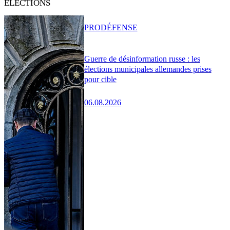
ÉLECTIONS
PRO
DÉFENSE
Guerre de désinformation russe : les
élections municipales allemandes prises
pour cible
06.08.2026