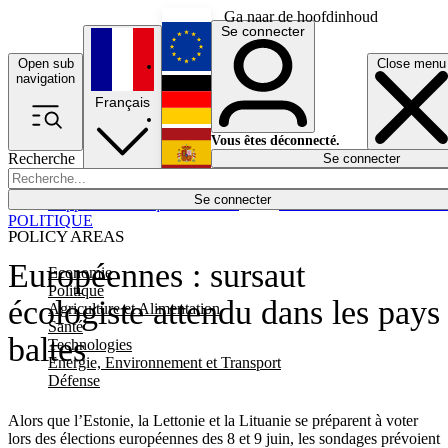
Ga naar de hoofdinhoud
Se connecter
Open sub
Close menu
English
navigation
Français
Deutsch
Vous êtes déconnecté.
Recherche
Se connecter
Español
Lumières éteintes
Se connecter
Rapporteur
Politique
Économie
Newsletters
Evénements
Em
POLITIQUE
POLICY AREAS
Européennes : sursaut
Economie
Politique
écologiste attendu dans les pays
Agriculture et Alimentation
Santé
baltes
Technologies
Energie, Environnement et Transport
Défense
Alors que l’Estonie, la Lettonie et la Lituanie se préparent à voter
lors des élections européennes des 8 et 9 juin, les sondages prévoient