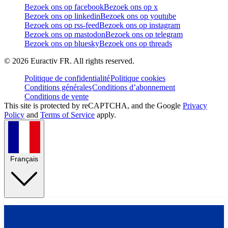
Bezoek ons op facebook
Bezoek ons op x
Bezoek ons op linkedin
Bezoek ons op youtube
Bezoek ons op rss-feed
Bezoek ons op instagram
Bezoek ons op mastodon
Bezoek ons op telegram
Bezoek ons op bluesky
Bezoek ons op threads
©
2026
Euractiv FR. All rights reserved.
Politique de confidentialité
Politique cookies
Conditions générales
Conditions d’abonnement
Conditions de vente
This site is protected by reCAPTCHA, and the Google
Privacy
Policy
and
Terms of Service
apply.
Français