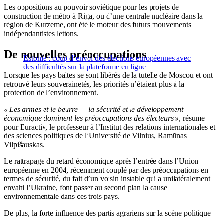
Les oppositions au pouvoir soviétique pour les projets de
construction de métro à Riga, ou d’une centrale nucléaire dans la
région de Kurzeme, ont été le moteur des futurs mouvements
indépendantistes lettons.
De nouvelles préoccupations
Estonie : coup d’envoi des élections européennes avec
des difficultés sur la plateforme en ligne
Lorsque les pays baltes se sont libérés de la tutelle de Moscou et ont
retrouvé leurs souverainetés, les priorités n’étaient plus à la
protection de l’environnement.
« Les armes et le beurre — la sécurité et le développement
économique dominent les préoccupations des électeurs »
, résume
pour Euractiv, le professeur à l’Institut des relations internationales et
des sciences politiques de l’Université de Vilnius, Ramūnas
Vilpišauskas.
Le rattrapage du retard économique après l’entrée dans l’Union
européenne en 2004, récemment couplé par des préoccupations en
termes de sécurité, du fait d’un voisin instable qui a unilatéralement
envahi l’Ukraine, font passer au second plan la cause
environnementale dans ces trois pays.
De plus, la forte influence des partis agrariens sur la scène politique